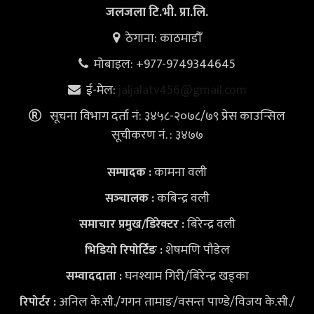
जलजला टि.भी. प्रा.लि.
ठेगाना: काठमाडौँ
मोबाइल: +977-9749344645
ई-मेल:
jaljalatv456@gmail.com
सूचना विभाग दर्ता नं: ३४५८-२०७८/७९ प्रेस काउन्सिल
सूचीकरण नं. : ३४७७
कामना वली
सम्पादक :
कबिन्द्र वली
सञ्‍चालक :
बिरेन्द्र वली
समाचार प्रमुख/डिरेक्टर :
शेषमणि पौडेल
भिडियो
रिपोर्टिङ :
घनश्याम गिरी/बिरेन्द्र खड्का
सम्वाददाता :
अनिल के.सी./गगन तामाङ/वसन्त पाण्डे/विजय के.सी./
रिपोर्टर :