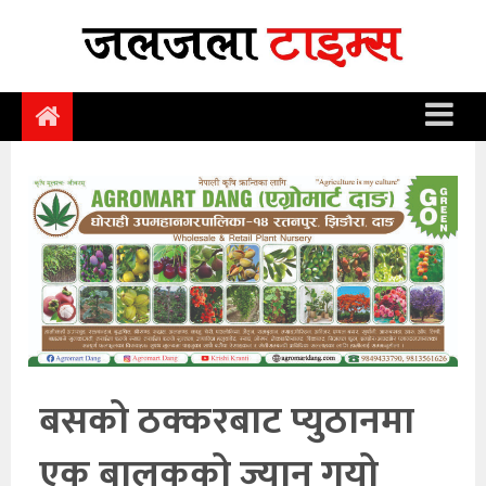
समाचार
समाज
राजनीति
आर्थिक
अन्तर्वार्ता
विचार
साहित्य/
सिर्जना
बसको ठक्करबाट प्युठानमा
सूचना
एक बालकको ज्यान गयो
प्रविधि