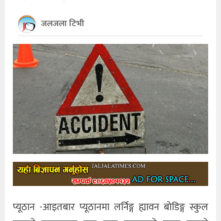
खेलकुद
जलजला टिभी
अन्तर्राष्ट्रिय
थप
प्यूठान -आइतबार प्यूठानमा लर्निङ्ग ह्यावन बोडिङ्ग स्कुल