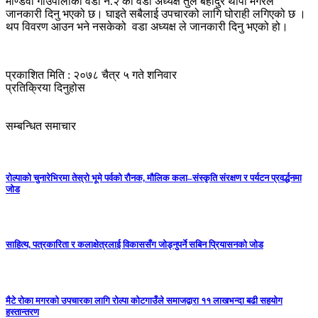
माण्डवी गाउपालीका वडा न.२ का वडा अध्यक्ष तुल बहादुर थापा मगरले
जानकारी दिनु भएको छ। घाइते सबैलाई उपचारको लागि घोराही लगिएको छ ।
थप विवरण आउन भने नसकेको वडा अध्यक्ष ले जानकारी दिनु भएको हो।
प्रकाशित मिति : २०७८ चैत्र ५ गते शनिवार
प्रतिक्रिया दिनुहोस
सम्बन्धित समाचार
रोल्पाको चुनारेभिरमा तेस्रो भूमे पर्वको रौनक, मौलिक कला–संस्कृति संरक्षण र पर्यटन प्रवर्द्धनमा
जोड
साहित्य, पत्रकारिता र कलाक्षेत्रलाई विकाससँग जोड्नुपर्ने सबिन प्रियासनको जोड
मैटे रोका मगरको उपचारका लागि रोल्पा कोटगाउँले समाजद्वारा ११ लाखभन्दा बढी सहयोग
हस्तान्तरण