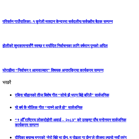
परिवर्तन गाउँपालिका–१ कुरेली मतदान केन्द्रमा सर्वदलीय/सर्वपक्षीय बैठक सम्पन्न
होलीको शुभकामनासँगै स्वच्छ र मर्यादित निर्वाचनका लागि वर्षमान पुनको अपिल
घाेराहीमा “निर्वाचन र आमसञ्चार” विषयक अन्तरक्रिया कार्यक्रम सम्पन्न
भखरै
रबिना चौहानको तीज बिशेष गीत “सोचे झै भएन बिहे बरिलै” सार्वजनिक
यो बर्ष कै मौलिक गीत “नाच्ने आजै हो” सार्वजनिक
“९ औँ राष्ट्रिय लोकदोहोरी अवार्ड – २०८३” को उत्कृष्ट पाँच मनोनयन सार्वजनिक
कार्यक्रम सम्पन्न
दीपिका बयाम्बु मगरको ‘मेरो बिहे भा छैन, म पोइला गा छैन’ले तीजमा ल्यायो नयाँ तरंग