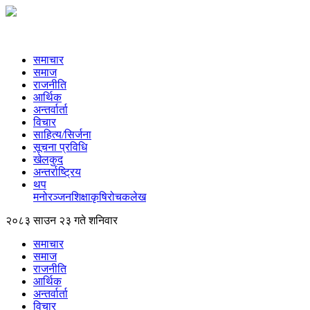
समाचार
समाज
राजनीति
आर्थिक
अन्तर्वार्ता
विचार
साहित्य/सिर्जना
सूचना प्रविधि
खेलकुद
अन्तर्राष्ट्रिय
थप
मनोरञ्‍जन
शिक्षा
कृषि
रोचक
लेख
२०८३ साउन २३ गते शनिवार
समाचार
समाज
राजनीति
आर्थिक
अन्तर्वार्ता
विचार