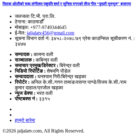
तिलक ओलीको सब्द,संगीतमा पशुपति शर्मा र सुनिता मगरको तीज गीत “पुतली भुरुभुरु” बजारमा
जलजला टि.भी. प्रा.लि.
ठेगाना: काठमाडौँ
मोबाइल: +977-9749344645
ई-मेल:
jaljalatv456@gmail.com
सूचना विभाग दर्ता नं: ३४५८-२०७८/७९ प्रेस काउन्सिल सूचीकरण नं. :
३४७७
सम्पादक :
कामना वली
सञ्‍चालक :
कबिन्द्र वली
समाचार प्रमुख/डिरेक्टर :
बिरेन्द्र वली
भिडियो
रिपोर्टिङ :
शेषमणि पौडेल
सम्वाददाता :
घनश्याम गिरी/बिरेन्द्र खड्का
रिपोर्टर :
अनिल के.सी./गगन तामाङ/वसन्त पाण्डे/विजय के.सी./राम
कुमार दाहाल/प्रजोल खड्का
न्युज डेक्स
:
भरत वली
पोष्‍टबक्स नं :
३३१५
हाम्रो बारेमा
©
2026 jaljalatv.com, All Rights Reserved.