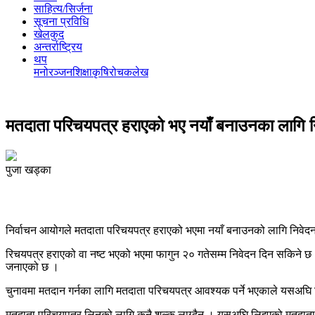
साहित्य/सिर्जना
सूचना प्रविधि
खेलकुद
अन्तर्राष्ट्रिय
थप
मनोरञ्‍जन
शिक्षा
कृषि
रोचक
लेख
मतदाता परिचयपत्र हराएको भए नयाँ बनाउनका लागि न
पुजा खड्का
निर्वाचन आयोगले मतदाता परिचयपत्र हराएको भएमा नयाँ बनाउनको लागि निवेदन
रिचयपत्र हराएको वा नष्ट भएको भएमा फागुन २० गतेसम्म निवेदन दिन सकिने छ 
जनाएको छ ।
चुनावमा मतदान गर्नका लागि मतदाता परिचयपत्र आवश्यक पर्ने भएकाले यसअघ
मतदाता परिचयपत्र लिनको लागि कुनै शुल्क लाग्दैन । यसअघि लिइएको मतदाता प