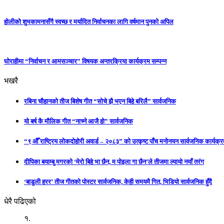
होलीको शुभकामनासँगै स्वच्छ र मर्यादित निर्वाचनका लागि वर्षमान पुनको अपिल
घाेराहीमा “निर्वाचन र आमसञ्चार” विषयक अन्तरक्रिया कार्यक्रम सम्पन्न
भखरै
रबिना चौहानको तीज बिशेष गीत “सोचे झै भएन बिहे बरिलै” सार्वजनिक
यो बर्ष कै मौलिक गीत “नाच्ने आजै हो” सार्वजनिक
“९ औँ राष्ट्रिय लोकदोहोरी अवार्ड – २०८३” को उत्कृष्ट पाँच मनोनयन सार्वजनिक कार्यक्रम
दीपिका बयाम्बु मगरको ‘मेरो बिहे भा छैन, म पोइला गा छैन’ले तीजमा ल्यायो नयाँ तरंग
‘बाडुली हरर’ तीज गीतको पोस्टर सार्वजनिक, केही समयमै गित, भिडियो सार्वजनिक हुँदै
धेरै पढिएको
१.