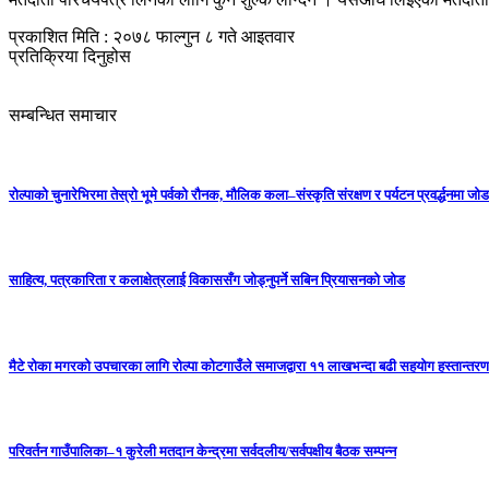
प्रकाशित मिति : २०७८ फाल्गुन ८ गते आइतवार
प्रतिक्रिया दिनुहोस
सम्बन्धित समाचार
रोल्पाको चुनारेभिरमा तेस्रो भूमे पर्वको रौनक, मौलिक कला–संस्कृति संरक्षण र पर्यटन प्रवर्द्धनमा जोड
साहित्य, पत्रकारिता र कलाक्षेत्रलाई विकाससँग जोड्नुपर्ने सबिन प्रियासनको जोड
मैटे रोका मगरको उपचारका लागि रोल्पा कोटगाउँले समाजद्वारा ११ लाखभन्दा बढी सहयोग हस्तान्तरण
परिवर्तन गाउँपालिका–१ कुरेली मतदान केन्द्रमा सर्वदलीय/सर्वपक्षीय बैठक सम्पन्न