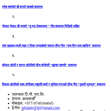
रमेश शर्माको खै कस्ले चाख्यो बजारमा
२.
गोपाल नेपाल जी एमको “यु एस टेक्सासमा ” गीत बजारमा भिडियो सहित
३.
टंक खडका,एमटी महर र टिका प्रसाईको स्वरमा तीज गीत “पाच दिन भात खादिन” बजारमा
४.
कोमल ओली र सागर ओलीको तीज कोसेली “झुम्का खस्यो” बजारमा
५.
तिलक ओलीको सब्द,संगीतमा पशुपति शर्मा र सुनिता मगरको तीज गीत “पुतली भुरुभुरु” बजारमा
जलजला टि.भी. प्रा.लि.
ठेगाना: काठमाडौँ
मोबाइल: +977-9749344645
ई-मेल:
jaljalatv456@gmail.com