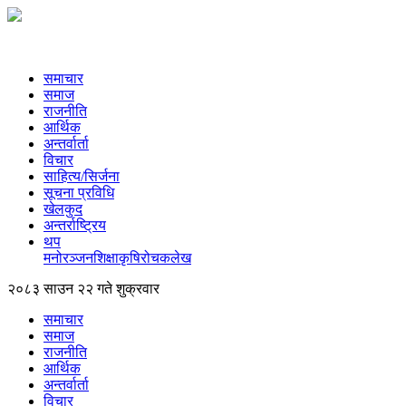
समाचार
समाज
राजनीति
आर्थिक
अन्तर्वार्ता
विचार
साहित्य/सिर्जना
सूचना प्रविधि
खेलकुद
अन्तर्राष्ट्रिय
थप
मनोरञ्‍जन
शिक्षा
कृषि
रोचक
लेख
२०८३ साउन २२ गते शुक्रवार
समाचार
समाज
राजनीति
आर्थिक
अन्तर्वार्ता
विचार