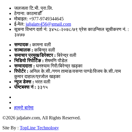
जलजला टि.भी. प्रा.लि.
ठेगाना: काठमाडौँ
मोबाइल: +977-9749344645
ई-मेल:
jaljalatv456@gmail.com
सूचना विभाग दर्ता नं: ३४५८-२०७८/७९ प्रेस काउन्सिल सूचीकरण नं. :
३४७७
सम्पादक :
कामना वली
सञ्‍चालक :
कबिन्द्र वली
समाचार प्रमुख/डिरेक्टर :
बिरेन्द्र वली
भिडियो
रिपोर्टिङ :
शेषमणि पौडेल
सम्वाददाता :
घनश्याम गिरी/बिरेन्द्र खड्का
रिपोर्टर :
अनिल के.सी./गगन तामाङ/वसन्त पाण्डे/विजय के.सी./राम
कुमार दाहाल/प्रजोल खड्का
न्युज डेक्स
:
भरत वली
पोष्‍टबक्स नं :
३३१५
हाम्रो बारेमा
©
2026 jaljalatv.com, All Rights Reserved.
Site By :
TopLine Technology