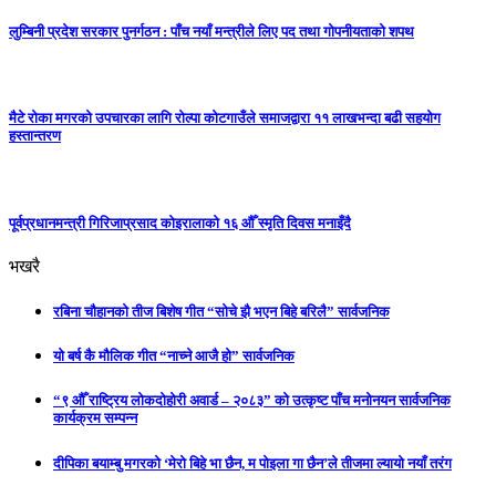
लुम्बिनी प्रदेश सरकार पुनर्गठन : पाँच नयाँ मन्त्रीले लिए पद तथा गोपनीयताको शपथ
मैटे रोका मगरको उपचारका लागि रोल्पा कोटगाउँले समाजद्वारा ११ लाखभन्दा बढी सहयोग
हस्तान्तरण
पूर्वप्रधानमन्त्री गिरिजाप्रसाद कोइरालाको १६ औँ स्मृति दिवस मनाइँदै
भखरै
रबिना चौहानको तीज बिशेष गीत “सोचे झै भएन बिहे बरिलै” सार्वजनिक
यो बर्ष कै मौलिक गीत “नाच्ने आजै हो” सार्वजनिक
“९ औँ राष्ट्रिय लोकदोहोरी अवार्ड – २०८३” को उत्कृष्ट पाँच मनोनयन सार्वजनिक
कार्यक्रम सम्पन्न
दीपिका बयाम्बु मगरको ‘मेरो बिहे भा छैन, म पोइला गा छैन’ले तीजमा ल्यायो नयाँ तरंग