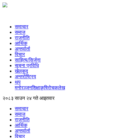
समाचार
समाज
राजनीति
आर्थिक
अन्तर्वार्ता
विचार
साहित्य/सिर्जना
सूचना प्रविधि
खेलकुद
अन्तर्राष्ट्रिय
थप
मनोरञ्‍जन
शिक्षा
कृषि
रोचक
लेख
२०८३ साउन २४ गते आइतवार
समाचार
समाज
राजनीति
आर्थिक
अन्तर्वार्ता
विचार