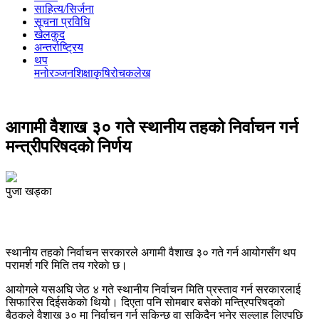
साहित्य/सिर्जना
सूचना प्रविधि
खेलकुद
अन्तर्राष्ट्रिय
थप
मनोरञ्‍जन
शिक्षा
कृषि
रोचक
लेख
आगामी वैशाख ३० गते स्थानीय तहको निर्वाचन गर्न
मन्त्रीपरिषदकाे निर्णय
पुजा खड्का
स्थानीय तहको निर्वाचन सरकारले अगामी वैशाख ३० गते गर्न आयोगसँग थप
परामर्श गरि मिति तय गरेकाे छ।
आयोगले यसअघि जेठ ४ गते स्थानीय निर्वाचन मिति प्रस्ताव गर्न सरकारलाई
सिफारिस दिईसकेकाे थियोे। दिएता पनि साेमबार बसेकाे मन्त्रिपरिषद्‍को
बैठकले वैशाख ३० मा निर्वाचन गर्न सकिन्छ वा सकिदैन भनेर सल्लाह लिएपछि