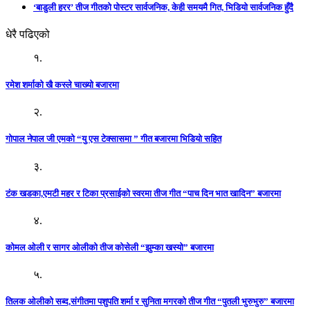
‘बाडुली हरर’ तीज गीतको पोस्टर सार्वजनिक, केही समयमै गित, भिडियो सार्वजनिक हुँदै
धेरै पढिएको
१.
रमेश शर्माको खै कस्ले चाख्यो बजारमा
२.
गोपाल नेपाल जी एमको “यु एस टेक्सासमा ” गीत बजारमा भिडियो सहित
३.
टंक खडका,एमटी महर र टिका प्रसाईको स्वरमा तीज गीत “पाच दिन भात खादिन” बजारमा
४.
कोमल ओली र सागर ओलीको तीज कोसेली “झुम्का खस्यो” बजारमा
५.
तिलक ओलीको सब्द,संगीतमा पशुपति शर्मा र सुनिता मगरको तीज गीत “पुतली भुरुभुरु” बजारमा