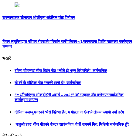
उपन्यासकार शोभाराम ओलीकृत अटेलिस जोइ विमोचन
विजय लघुवित्तद्वारा पश्चिम रोल्पाको परिवर्तन गाउँपालिका-०३,बागमारामा वित्तीय साक्षरता कार्यक्रम
सम्पन्न
भखरै
रबिना चौहानको तीज बिशेष गीत “सोचे झै भएन बिहे बरिलै” सार्वजनिक
यो बर्ष कै मौलिक गीत “नाच्ने आजै हो” सार्वजनिक
“९ औँ राष्ट्रिय लोकदोहोरी अवार्ड – २०८३” को उत्कृष्ट पाँच मनोनयन सार्वजनिक
कार्यक्रम सम्पन्न
दीपिका बयाम्बु मगरको ‘मेरो बिहे भा छैन, म पोइला गा छैन’ले तीजमा ल्यायो नयाँ तरंग
‘बाडुली हरर’ तीज गीतको पोस्टर सार्वजनिक, केही समयमै गित, भिडियो सार्वजनिक हुँदै