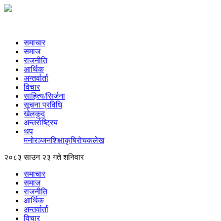
समाचार
समाज
राजनीति
आर्थिक
अन्तर्वार्ता
विचार
साहित्य/सिर्जना
सूचना प्रविधि
खेलकुद
अन्तर्राष्ट्रिय
थप
मनोरञ्‍जन
शिक्षा
कृषि
रोचक
लेख
२०८३ साउन २३ गते शनिवार
समाचार
समाज
राजनीति
आर्थिक
अन्तर्वार्ता
विचार