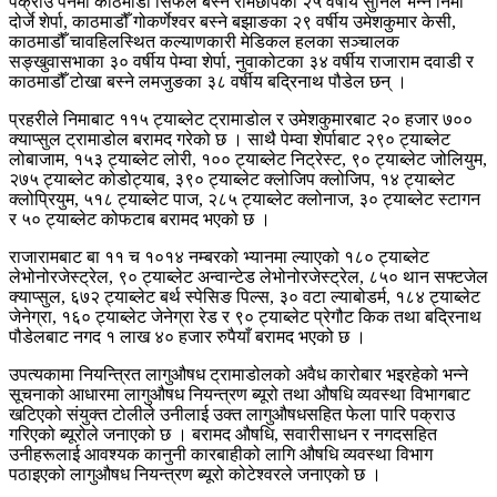
पक्राउ पर्नेमा काठमाडौँ सिफल बस्ने रामेछापका २५ वर्षीय सुनिल भन्ने निमा
दोर्जे शेर्पा, काठमाडौँ गोकर्णेश्वर बस्ने बझाङका २९ वर्षीय उमेशकुमार केसी,
काठमाडौँ चावहिलस्थित कल्याणकारी मेडिकल हलका सञ्चालक
सङ्खुवासभाका ३० वर्षीय पेम्वा शेर्पा, नुवाकोटका ३४ वर्षीय राजाराम दवाडी र
काठमाडौँ टोखा बस्ने लमजुङका ३८ वर्षीय बद्रिनाथ पौडेल छन् ।
प्रहरीले निमाबाट ११५ ट्याब्लेट ट्रामाडोल र उमेशकुमारबाट २० हजार ७००
क्याप्सुल ट्रामाडोल बरामद गरेको छ । साथै पेम्वा शेर्पाबाट २९० ट्याब्लेट
लोबाजाम, १५३ ट्याब्लेट लोरी, १०० ट्याब्लेट निट्रेस्ट, ९० ट्याब्लेट जोलियुम,
२७५ ट्याब्लेट कोडोट्याब, ३९० ट्याब्लेट क्लोजिप क्लोजिप, १४ ट्याब्लेट
क्लोप्रियुम, ५१८ ट्याब्लेट पाज, २८५ ट्याब्लेट क्लोनाज, ३० ट्याब्लेट स्टागन
र ५० ट्याब्लेट कोफटाब बरामद भएको छ ।
राजारामबाट बा ११ च १०१४ नम्बरको भ्यानमा ल्याएको १८० ट्याब्लेट
लेभोनोरजेस्ट्रेल, ९० ट्याब्लेट अन्वान्टेड लेभोनोरजेस्ट्रेल, ८५० थान सफ्टजेल
क्याप्सुल, ६७२ ट्याब्लेट बर्थ स्पेसिङ पिल्स, ३० वटा ल्याबोडर्म, १८४ ट्याब्लेट
जेनेग्रा, १६० ट्याब्लेट जेनेग्रा रेड र ९० ट्याब्लेट प्रेगौट किक तथा बद्रिनाथ
पौडेलबाट नगद १ लाख ४० हजार रुपैयाँ बरामद भएको छ ।
उपत्यकामा नियन्त्रित लागुऔषध ट्रामाडोलको अवैध कारोबार भइरहेको भन्ने
सूचनाको आधारमा लागुऔषध नियन्त्रण ब्यूरो तथा औषधि व्यवस्था विभागबाट
खटिएको संयुक्त टोलीले उनीलाई उक्त लागुऔषधसहित फेला पारि पक्राउ
गरिएको ब्यूरोले जनाएको छ । बरामद औषधि, सवारीसाधन र नगदसहित
उनीहरूलाई आवश्यक कानुनी कारबाहीको लागि औषधि व्यवस्था विभाग
पठाइएको लागुऔषध नियन्त्रण ब्यूरो कोटेश्वरले जनाएको छ ।