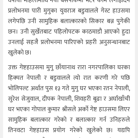
वर्षीया महिलामाथि नयाँ बसपार्कमा भेटेर काम लगाइदिने
प्रलोभनमा पारी मुगुका युवराज बडुवालले गेस्ट हाउसमा
लगेपछि उनी सामुहिक बलात्कारकाे सिकार बन्न पुगेकी
छन। उनी सुर्खेतबाट पहिलोपटक काठमाडौ आएकाे हुदा
उनलाई सहजै प्रलोभनमा पारिएको प्रहरी अनुसन्धानबाट
खुलेकाे छ।
उक्त गेष्टहाउसमा मुगु छाँयानाथ रारा नगरपालिका घरका
हिक्मत नेपाली र बडुवालले त्याे रात करणी गरे पछि
भाेलिपल्ट अर्थात पुस १३ गते मुगु घर भएका रतन नेपाली,
सुरेश सेजुवाल, दीपक नेपाली, शिवहरी बुढा र अर्घाखाँची
घर भएका गोपाल कुमार श्रीसले अर्काे गेष्ट हाउसमा लिएर
सामुहिक बलात्कार गरेकाे र बलात्कार गर्न उनिहरुले
तिनवटा गेष्टहाउस प्रयाेग गरेकाे खुलेकाे छ। यद्यपि