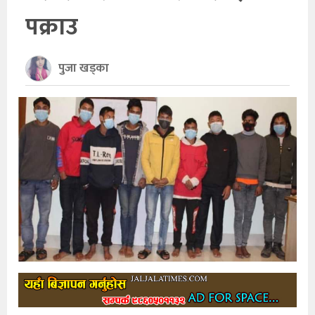
पक्राउ
खेलकुद
अन्तर्राष्ट्रिय
पुजा खड्का
थप