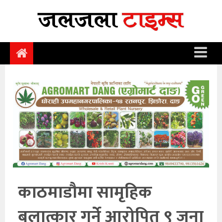
समाचार
समाज
राजनीति
आर्थिक
अन्तर्वार्ता
विचार
साहित्य/
सिर्जना
काठमाडौमा सामृहिक
सूचना
बलात्कार गर्ने आरोपित ९ जना
प्रविधि