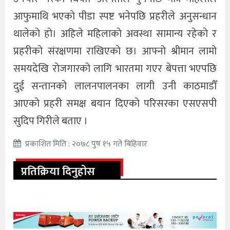
आफुमाथि भएकाे पीडा स्पष्ट भनेपछि प्रहरीले अनुसन्धान
थालेकाे हाे। अहिले महिलाकाे अवस्था सामान्य रहेकाे र
प्रहरीकाे संरक्षणमा राखिएकाे छ। आफ्नो श्रीमान लामो
समयदेखि राेजगारकाे लागि भारतमा गएर बेपत्ता भएपछि
दुई सन्तानको लालनपालनका लागी उनी काठमाडौँ
आएकाे प्रहरी समक्ष बयान दिएकाे परिसरका एसएसपी
सुदिप गिरीले बताए ।
प्रकाशित मिति : २०७८ पुष १५ गते बिहिवार
प्रतिक्रिया दिनुहोस