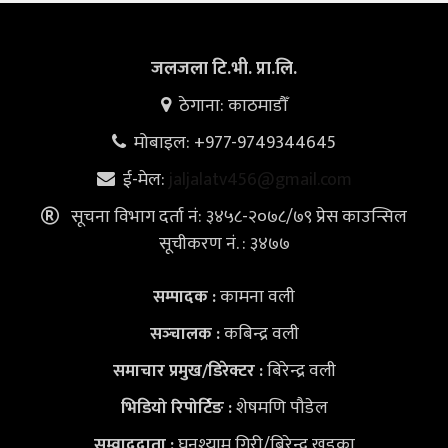
जलजला टि.भी. प्रा.लि.
ठेगाना: काठमाडौँ
मोबाइल: +977-9749344645
ई-मेल:
jaljalatv456@gmail.com
सूचना विभाग दर्ता नं: ३४५८-२०७८/७९ प्रेस काउन्सिल
सूचीकरण नं. : ३४७७
कामना वली
सम्पादक :
कबिन्द्र वली
सञ्‍चालक :
बिरेन्द्र वली
समाचार प्रमुख/डिरेक्टर :
शेषमणि पौडेल
भिडियो
रिपोर्टिङ :
घनश्याम गिरी/बिरेन्द्र खड्का
सम्वाददाता :