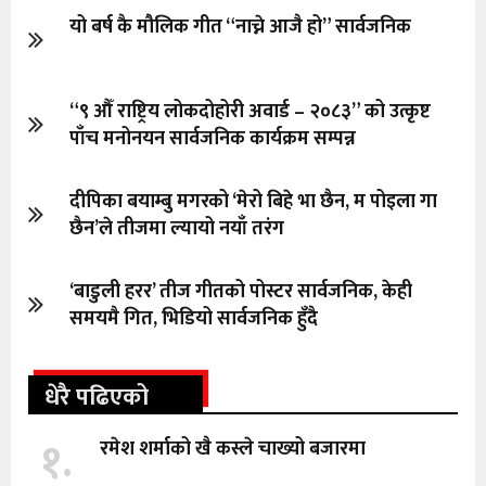
यो बर्ष कै मौलिक गीत “नाच्ने आजै हो” सार्वजनिक
“९ औँ राष्ट्रिय लोकदोहोरी अवार्ड – २०८३” को उत्कृष्ट
पाँच मनोनयन सार्वजनिक कार्यक्रम सम्पन्न
दीपिका बयाम्बु मगरको ‘मेरो बिहे भा छैन, म पोइला गा
छैन’ले तीजमा ल्यायो नयाँ तरंग
‘बाडुली हरर’ तीज गीतको पोस्टर सार्वजनिक, केही
समयमै गित, भिडियो सार्वजनिक हुँदै
धेरै पढिएको
१.
रमेश शर्माको खै कस्ले चाख्यो बजारमा