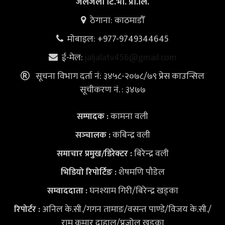
जलजला टि.भी. प्रा.लि.
ठेगाना: काठमाडौँ
मोबाइल: +977-9749344645
ई-मेल:
jaljalatv456@gmail.com
सूचना विभाग दर्ता नं: ३४५८-२०७८/७९ प्रेस काउन्सिल
सूचीकरण नं. : ३४७७
कामना वली
सम्पादक :
कबिन्द्र वली
सञ्‍चालक :
बिरेन्द्र वली
समाचार प्रमुख/डिरेक्टर :
शेषमणि पौडेल
भिडियो
रिपोर्टिङ :
घनश्याम गिरी/बिरेन्द्र खड्का
सम्वाददाता :
अनिल के.सी./गगन तामाङ/वसन्त पाण्डे/विजय के.सी./
रिपोर्टर :
राम कुमार दाहाल/प्रजोल खड्का