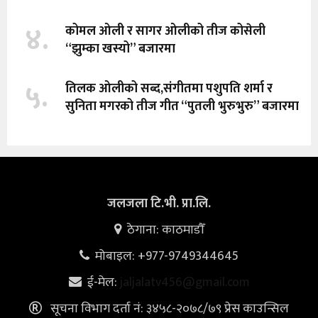
४.
कोमल ओली र सागर ओलीको तीज कोसेली
“झुम्का खस्यो” बजारमा
५.
तिलक ओलीको सब्द,संगीतमा पशुपति शर्मा र
सुनिता मगरको तीज गीत “पुतली भुरुभुरु” बजारमा
जलजला टि.भी. प्रा.लि.
ठेगाना: काठमाडौँ
मोबाइल: +977-9749344645
ई-मेल:
jaljalatv456@gmail.com
सूचना विभाग दर्ता नं: ३४५८-२०७८/७९ प्रेस काउन्सिल