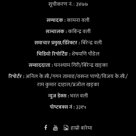
सूचीकरण नं. : ३४७७
कामना वली
सम्पादक :
कबिन्द्र वली
सञ्‍चालक :
बिरेन्द्र वली
समाचार प्रमुख/डिरेक्टर :
शेषमणि पौडेल
भिडियो
रिपोर्टिङ :
घनश्याम गिरी/बिरेन्द्र खड्का
सम्वाददाता :
अनिल के.सी./गगन तामाङ/वसन्त पाण्डे/विजय के.सी./
रिपोर्टर :
राम कुमार दाहाल/प्रजोल खड्का
भरत वली
न्युज डेक्स
:
३३१५
पोष्‍टबक्स नं :
हाम्रो बारेमा