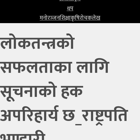
प्रविधि
थप
मनोरञ्‍जन
शिक्षा
कृषि
रोचक
लेख
खेलकुद
अन्तर्राष्ट्रिय
लोकतन्त्रको
थप
सफलताका लागि
मनोरञ्‍जन
शिक्षा
सूचनाको हक
कृषि
रोचक
अपरिहार्य छ_राष्ट्रपति
लेख
भण्डारी