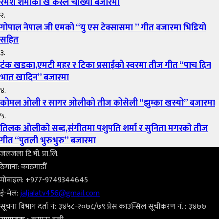
रमेश शर्माको खै कस्ले चाख्यो बजारमा
२.
गोपाल नेपाल जी एमको “यु एस टेक्सासमा ” गीत बजारमा भिडियो
सहित
३.
टंक खडका,एमटी महर र टिका प्रसाईको स्वरमा तीज गीत “पाच दिन
भात खादिन” बजारमा
४.
कोमल ओली र सागर ओलीको तीज कोसेली “झुम्का खस्यो” बजारमा
५.
तिलक ओलीको सब्द,संगीतमा पशुपति शर्मा र सुनिता मगरको तीज
गीत “पुतली भुरुभुरु” बजारमा
जलजला टि.भी. प्रा.लि.
ठेगाना: काठमाडौँ
मोबाइल: +977-9749344645
ई-मेल:
jaljalatv456@gmail.com
सूचना विभाग दर्ता नं: ३४५८-२०७८/७९ प्रेस काउन्सिल सूचीकरण नं. : ३४७७