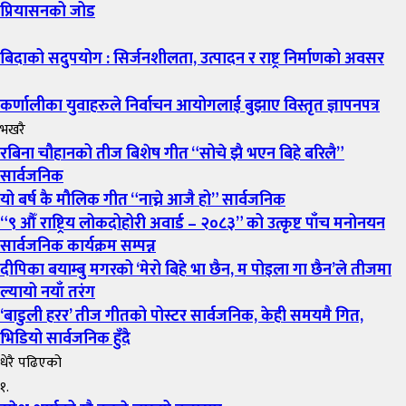
प्रियासनको जोड
बिदाको सदुपयोग : सिर्जनशीलता, उत्पादन र राष्ट्र निर्माणको अवसर
कर्णालीका युवाहरुले निर्वाचन आयोगलाई बुझाए विस्तृत ज्ञापनपत्र
भखरै
रबिना चौहानको तीज बिशेष गीत “सोचे झै भएन बिहे बरिलै”
सार्वजनिक
यो बर्ष कै मौलिक गीत “नाच्ने आजै हो” सार्वजनिक
“९ औँ राष्ट्रिय लोकदोहोरी अवार्ड – २०८३” को उत्कृष्ट पाँच मनोनयन
सार्वजनिक कार्यक्रम सम्पन्न
दीपिका बयाम्बु मगरको ‘मेरो बिहे भा छैन, म पोइला गा छैन’ले तीजमा
ल्यायो नयाँ तरंग
‘बाडुली हरर’ तीज गीतको पोस्टर सार्वजनिक, केही समयमै गित,
भिडियो सार्वजनिक हुँदै
धेरै पढिएको
१.