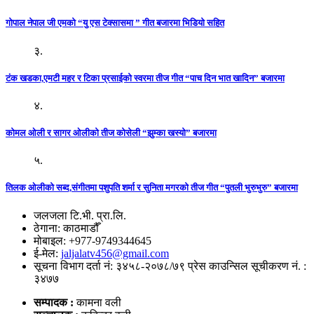
गोपाल नेपाल जी एमको “यु एस टेक्सासमा ” गीत बजारमा भिडियो सहित
३.
टंक खडका,एमटी महर र टिका प्रसाईको स्वरमा तीज गीत “पाच दिन भात खादिन” बजारमा
४.
कोमल ओली र सागर ओलीको तीज कोसेली “झुम्का खस्यो” बजारमा
५.
तिलक ओलीको सब्द,संगीतमा पशुपति शर्मा र सुनिता मगरको तीज गीत “पुतली भुरुभुरु” बजारमा
जलजला टि.भी. प्रा.लि.
ठेगाना: काठमाडौँ
मोबाइल: +977-9749344645
ई-मेल:
jaljalatv456@gmail.com
सूचना विभाग दर्ता नं: ३४५८-२०७८/७९ प्रेस काउन्सिल सूचीकरण नं. :
३४७७
सम्पादक :
कामना वली