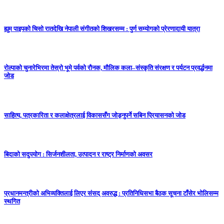
ह्युम पाइपको चिसो रातदेखि नेपाली संगीतको शिखरसम्म : पुर्ण सम्योगको प्रेरणादायी यात्रा
रोल्पाको चुनारेभिरमा तेस्रो भूमे पर्वको रौनक, मौलिक कला–संस्कृति संरक्षण र पर्यटन प्रवर्द्धनमा
जोड
साहित्य, पत्रकारिता र कलाक्षेत्रलाई विकाससँग जोड्नुपर्ने सबिन प्रियासनको जोड
बिदाको सदुपयोग : सिर्जनशीलता, उत्पादन र राष्ट्र निर्माणको अवसर
प्रधानमन्त्रीको अभिव्यक्तिलाई लिएर संसद् अवरुद्ध : प्रतिनिधिसभा बैठक सूचना टाँसेर भोलिसम्म
स्थगित