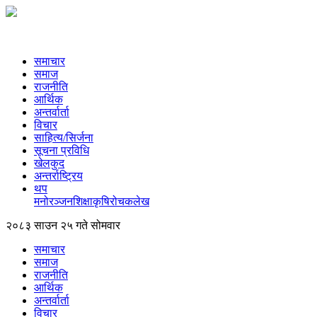
समाचार
समाज
राजनीति
आर्थिक
अन्तर्वार्ता
विचार
साहित्य/सिर्जना
सूचना प्रविधि
खेलकुद
अन्तर्राष्ट्रिय
थप
मनोरञ्‍जन
शिक्षा
कृषि
रोचक
लेख
२०८३ साउन २५ गते सोमवार
समाचार
समाज
राजनीति
आर्थिक
अन्तर्वार्ता
विचार