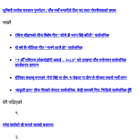
लुम्बिनी प्रदेश सरकार पुनर्गठन : पाँच नयाँ मन्त्रीले लिए पद तथा गोपनीयताको शपथ
भखरै
रबिना चौहानको तीज बिशेष गीत “सोचे झै भएन बिहे बरिलै” सार्वजनिक
यो बर्ष कै मौलिक गीत “नाच्ने आजै हो” सार्वजनिक
“९ औँ राष्ट्रिय लोकदोहोरी अवार्ड – २०८३” को उत्कृष्ट पाँच मनोनयन सार्वजनिक
कार्यक्रम सम्पन्न
दीपिका बयाम्बु मगरको ‘मेरो बिहे भा छैन, म पोइला गा छैन’ले तीजमा ल्यायो नयाँ तरंग
‘बाडुली हरर’ तीज गीतको पोस्टर सार्वजनिक, केही समयमै गित, भिडियो सार्वजनिक हुँदै
धेरै पढिएको
१.
रमेश शर्माको खै कस्ले चाख्यो बजारमा
२.