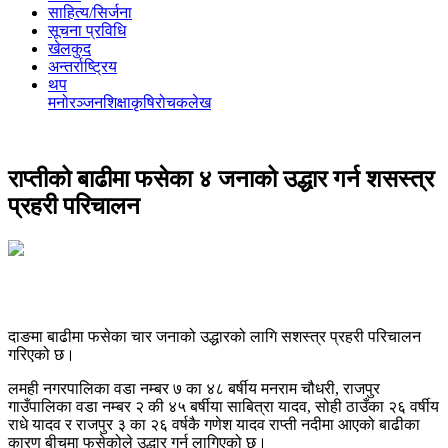
साहित्य/सिर्जना
सूचना प्रविधि
खेलकुद
अन्तर्राष्ट्रिय
थप
मनोरञ्‍जन
शिक्षा
कृषि
रोचक
लेख
राप्तीको बाढीमा फसेका ४ जनाको उद्धार गर्न शसस्त्र
प्रहरी परिचालन
दाङमा बाढीमा फसेका चार जनाको उद्धारको लागि सशस्त्र प्रहरी परिचालन
गरिएको छ।
लमही नगरपालिका वडा नम्बर ७ का ४८ बर्षीय मनराम चौधरी, राजपुर
गाउँपालिका वडा नम्बर २ की ४५ बर्षीया साबित्रा यादव, सोही ठाउँका २६ वर्षीय
राधे यादव र राजपुर ३ का २६ वर्षकै गणेश यादव राप्ती नदीमा आएको बाढीका
कारण बीचमा फसेकोले उद्धार गर्न लागिएको छ।