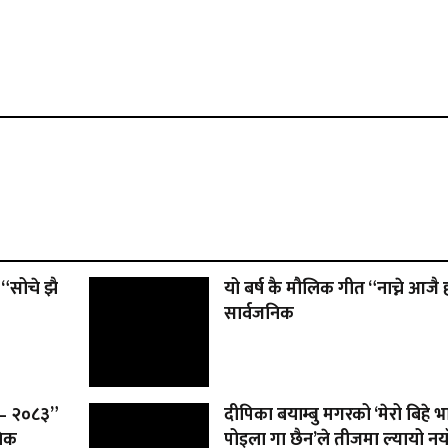
“सोचे झै
यो बर्ष कै मौलिक गीत “नाच्ने आजै 
सार्वजनिक
ड – २०८३”
दीपिका बयाम्बु मगरको ‘मेरो बिहे भ
निक
पोइला गा छैन’ले तीजमा ल्यायो नया