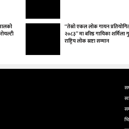
ेपालको
“तेस्रो एकल लोक गायन प्रतियोगि
रोयल्टी
२०८३” मा बरिष्ठ गायिका शर्मिला 
राष्ट्रिय लोक स्रष्टा सम्मान
सम
सञ
सम
भि