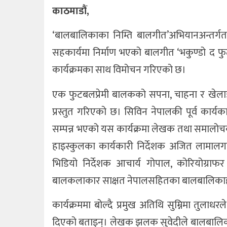
काठमाडौं,
खेलकुद
‘बालबालिकाका निम्ति बालगीत’अभियानअन्तर्गत क
अन्तर्राष्ट्रिय
सहकार्यमा निर्माण भएको बालगीत ‘भकुण्डो द फु
थप
कार्यक्रमका साथ विमोचन गरिएको छ।
एक फुटबलप्रेमी बालकको सपना, चाहना र खेलाडी 
प्रस्तुत गरिएको छ। सिविन नेपालकी पूर्व कार्य
सम्पन्न भएको यस कार्यक्रमा लेखक तथा समालोचक झल
हाइस्कुलका कार्यकारी निर्देशक अजित लामालगाय
भिडियो निर्देशक आचार्य गोपाल, कोरियोग्राफर
बालकलाकार साक्षत नेपालसहितका बालबालिकाहर
कार्यक्रममा बोल्दै प्रमुख अतिथि सुम्निमा तुलाध
दिएको बताइन्। लेखक झलक सुवेदीले बालबालिकामा फ