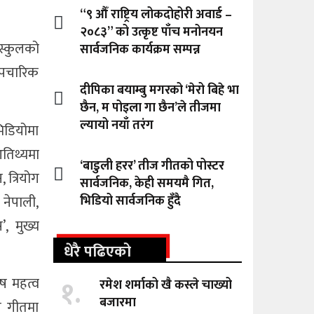
“९ औँ राष्ट्रिय लोकदोहोरी अवार्ड –
२०८३” को उत्कृष्ट पाँच मनोनयन
स्कुलको
सार्वजनिक कार्यक्रम सम्पन्न
 औपचारिक
दीपिका बयाम्बु मगरको ‘मेरो बिहे भा
छैन, म पोइला गा छैन’ले तीजमा
ल्यायो नयाँ तरंग
िडियोमा
आतिथ्यमा
‘बाडुली हरर’ तीज गीतको पोस्टर
 त्रियोग
सार्वजनिक, केही समयमै गित,
 नेपाली,
भिडियो सार्वजनिक हुँदै
, मुख्य
धेरै पढिएको
१.
ेष महत्व
रमेश शर्माको खै कस्ले चाख्यो
बजारमा
ुत गीतमा