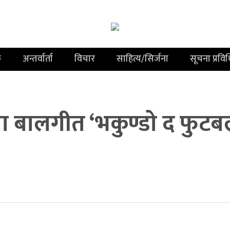
क
अन्तर्वार्ता
विचार
साहित्य/सिर्जना
सूचना प्रवि
या बालगीत ‘भकुण्डो द फुटब