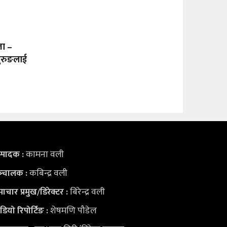
ता –
गुरुङलाई
कामना वली
्पादक :
कबिन्द्र वली
्‍चालक :
बिरेन्द्र वली
ाचार प्रमुख/डिरेक्टर :
शेषमणि पौडेल
डियो
रिपोर्टिङ :