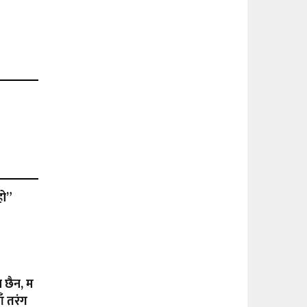
हो”
ा छैन, म
ँ तरंग