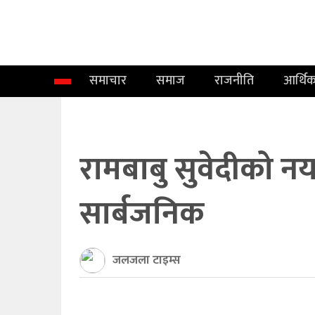
समाचार
समाज
समाचार
समाज
राजनीति
आर्थि
राजनीति
आर्थिक
अन्तर्वार्ता
रामबाबु सुवेदीको न
विचार
सार्बजनिक
साहित्य/
सिर्जना
जलजला टाइम्स
सूचना
प्रविधि