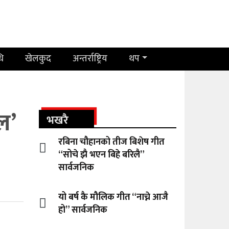
धि
खेलकुद
अन्तर्राष्ट्रिय
थप
ल’
भखरै
रबिना चौहानको तीज बिशेष गीत
“सोचे झै भएन बिहे बरिलै”
सार्वजनिक
यो बर्ष कै मौलिक गीत “नाच्ने आजै
हो” सार्वजनिक