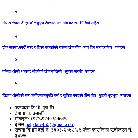
२.
गोपाल नेपाल जी एमको “यु एस टेक्सासमा ” गीत बजारमा भिडियो सहित
३.
टंक खडका,एमटी महर र टिका प्रसाईको स्वरमा तीज गीत “पाच दिन भात खादिन” बजारमा
४.
कोमल ओली र सागर ओलीको तीज कोसेली “झुम्का खस्यो” बजारमा
५.
तिलक ओलीको सब्द,संगीतमा पशुपति शर्मा र सुनिता मगरको तीज गीत “पुतली भुरुभुरु” बजारमा
जलजला टि.भी. प्रा.लि.
ठेगाना: काठमाडौँ
मोबाइल: +977-9749344645
ई-मेल:
jaljalatv456@gmail.com
सूचना विभाग दर्ता नं: ३४५८-२०७८/७९ प्रेस काउन्सिल सूचीकरण नं. :
३४७७