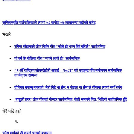
सुनिलस्मृति गाउँपालिकाले ल्यायो ५८ करोड ५७ लाखभन्दा बढीको बजेट
भखरै
रबिना चौहानको तीज बिशेष गीत “सोचे झै भएन बिहे बरिलै” सार्वजनिक
यो बर्ष कै मौलिक गीत “नाच्ने आजै हो” सार्वजनिक
“९ औँ राष्ट्रिय लोकदोहोरी अवार्ड – २०८३” को उत्कृष्ट पाँच मनोनयन सार्वजनिक
कार्यक्रम सम्पन्न
दीपिका बयाम्बु मगरको ‘मेरो बिहे भा छैन, म पोइला गा छैन’ले तीजमा ल्यायो नयाँ तरंग
‘बाडुली हरर’ तीज गीतको पोस्टर सार्वजनिक, केही समयमै गित, भिडियो सार्वजनिक हुँदै
धेरै पढिएको
१.
रमेश शर्माको खै कस्ले चाख्यो बजारमा