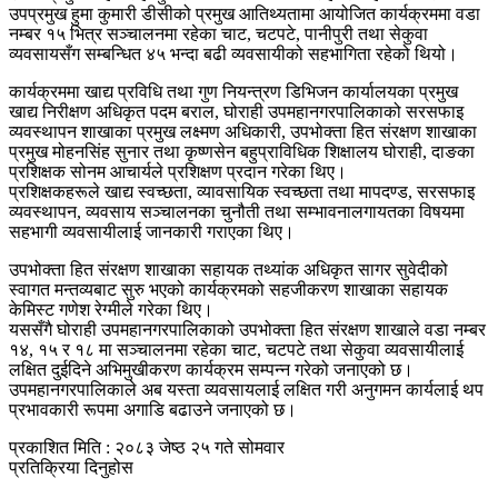
उपप्रमुख हुमा कुमारी डीसीको प्रमुख आतिथ्यतामा आयोजित कार्यक्रममा वडा
नम्बर १५ भित्र सञ्चालनमा रहेका चाट, चटपटे, पानीपुरी तथा सेकुवा
व्यवसायसँग सम्बन्धित ४५ भन्दा बढी व्यवसायीको सहभागिता रहेको थियो।
कार्यक्रममा खाद्य प्रविधि तथा गुण नियन्त्रण डिभिजन कार्यालयका प्रमुख
खाद्य निरीक्षण अधिकृत पदम बराल, घोराही उपमहानगरपालिकाको सरसफाइ
व्यवस्थापन शाखाका प्रमुख लक्ष्मण अधिकारी, उपभोक्ता हित संरक्षण शाखाका
प्रमुख मोहनसिंह सुनार तथा कृष्णसेन बहुप्राविधिक शिक्षालय घोराही, दाङका
प्रशिक्षक सोनम आचार्यले प्रशिक्षण प्रदान गरेका थिए।
प्रशिक्षकहरूले खाद्य स्वच्छता, व्यावसायिक स्वच्छता तथा मापदण्ड, सरसफाइ
व्यवस्थापन, व्यवसाय सञ्चालनका चुनौती तथा सम्भावनालगायतका विषयमा
सहभागी व्यवसायीलाई जानकारी गराएका थिए।
उपभोक्ता हित संरक्षण शाखाका सहायक तथ्यांक अधिकृत सागर सुवेदीको
स्वागत मन्तव्यबाट सुरु भएको कार्यक्रमको सहजीकरण शाखाका सहायक
केमिस्ट गणेश रेग्मीले गरेका थिए।
यससँगै घोराही उपमहानगरपालिकाको उपभोक्ता हित संरक्षण शाखाले वडा नम्बर
१४, १५ र १८ मा सञ्चालनमा रहेका चाट, चटपटे तथा सेकुवा व्यवसायीलाई
लक्षित दुईदिने अभिमुखीकरण कार्यक्रम सम्पन्न गरेको जनाएको छ।
उपमहानगरपालिकाले अब यस्ता व्यवसायलाई लक्षित गरी अनुगमन कार्यलाई थप
प्रभावकारी रूपमा अगाडि बढाउने जनाएको छ।
प्रकाशित मिति : २०८३ जेष्ठ २५ गते सोमवार
प्रतिक्रिया दिनुहोस