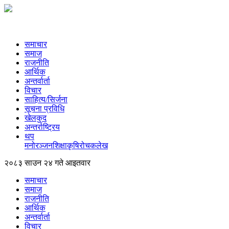
समाचार
समाज
राजनीति
आर्थिक
अन्तर्वार्ता
विचार
साहित्य/सिर्जना
सूचना प्रविधि
खेलकुद
अन्तर्राष्ट्रिय
थप
मनोरञ्‍जन
शिक्षा
कृषि
रोचक
लेख
२०८३ साउन २४ गते आइतवार
समाचार
समाज
राजनीति
आर्थिक
अन्तर्वार्ता
विचार