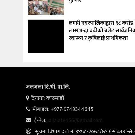
गुन्जिए
लमही नगरपालिकाद्वारा ९८ करोड
लाखभन्दा बढीको बजेट सार्वजनिक:
स्वास्थ्य र कृषिलाई प्राथमिकता
जलजला टि.भी. प्रा.लि.
ठेगाना: काठमाडौँ
मोबाइल: +977-9749344645
ई-मेल:
jaljalatv456@gmail.com
सूचना विभाग दर्ता नं: ३४५८-२०७८/७९ प्रेस काउन्सि