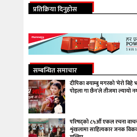
प्रतिक्रिया दिनुहोस
सम्बन्धित समाचार
दीपिका बयाम्बु मगरको ‘मेरो बिहे भ
पोइला गा छैन’ले तीजमा ल्यायो नय
परिषद्को ८५औँ एकल रचना वाच
शृंखलामा साहित्यकार जनक विक