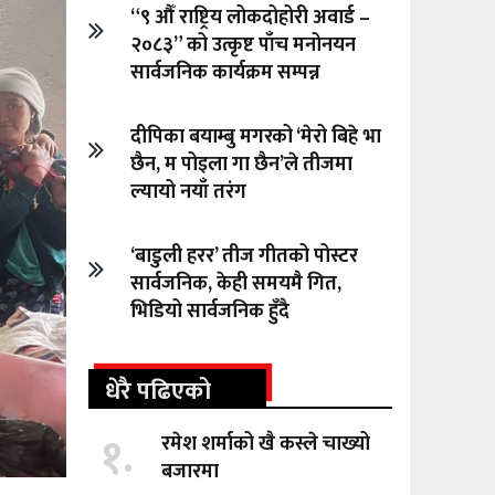
“९ औँ राष्ट्रिय लोकदोहोरी अवार्ड –
२०८३” को उत्कृष्ट पाँच मनोनयन
सार्वजनिक कार्यक्रम सम्पन्न
दीपिका बयाम्बु मगरको ‘मेरो बिहे भा
छैन, म पोइला गा छैन’ले तीजमा
ल्यायो नयाँ तरंग
‘बाडुली हरर’ तीज गीतको पोस्टर
सार्वजनिक, केही समयमै गित,
भिडियो सार्वजनिक हुँदै
धेरै पढिएको
१.
रमेश शर्माको खै कस्ले चाख्यो
बजारमा