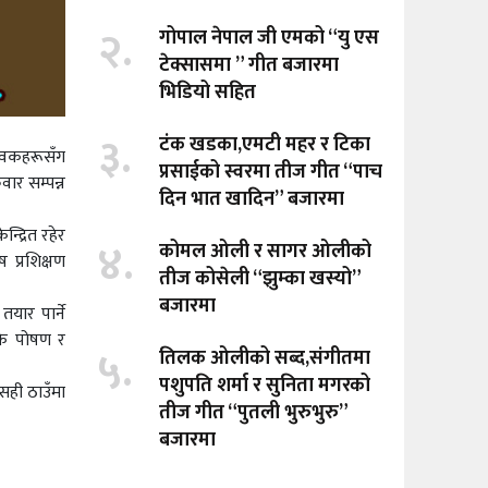
२.
गोपाल नेपाल जी एमको “यु एस
टेक्सासमा ” गीत बजारमा
भिडियो सहित
३.
टंक खडका,एमटी महर र टिका
ावकहरूसँग
प्रसाईको स्वरमा तीज गीत “पाच
वार सम्पन्न
दिन भात खादिन” बजारमा
्द्रित रहेर
४.
कोमल ओली र सागर ओलीको
 प्रशिक्षण
तीज कोसेली “झुम्का खस्यो”
बजारमा
यार पार्ने
ाकै पोषण र
५.
तिलक ओलीको सब्द,संगीतमा
पशुपति शर्मा र सुनिता मगरको
सही ठाउँमा
तीज गीत “पुतली भुरुभुरु”
बजारमा