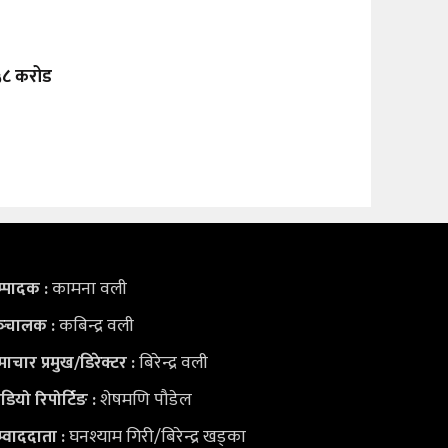
 ५८ करोड
कामना वली
्पादक :
कबिन्द्र वली
्‍चालक :
बिरेन्द्र वली
ाचार प्रमुख/डिरेक्टर :
शेषमणि पौडेल
डियो
रिपोर्टिङ :
घनश्याम गिरी/बिरेन्द्र खड्का
्वाददाता :