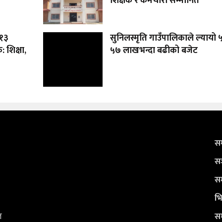
शिक्षक र कर्मचारी सम्मानित
 १३
सुनिलस्मृति गाउँपालिकाले ल्यायो
 शिक्षा,
५७ लाखभन्दा बढीको बजेट
सम
सञ
सम
भि
ल
सम