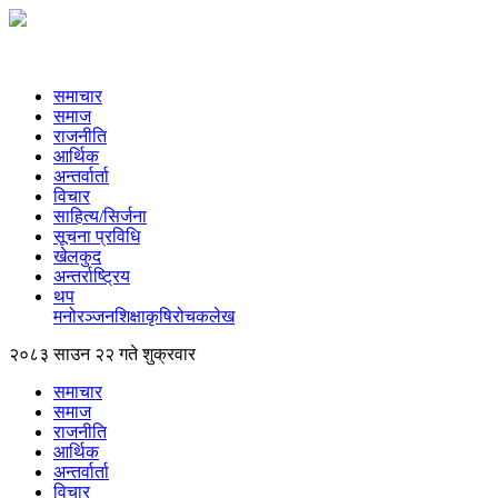
समाचार
समाज
राजनीति
आर्थिक
अन्तर्वार्ता
विचार
साहित्य/सिर्जना
सूचना प्रविधि
खेलकुद
अन्तर्राष्ट्रिय
थप
मनोरञ्‍जन
शिक्षा
कृषि
रोचक
लेख
२०८३ साउन २२ गते शुक्रवार
समाचार
समाज
राजनीति
आर्थिक
अन्तर्वार्ता
विचार