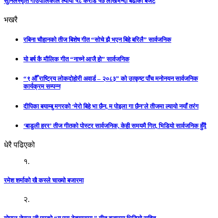
सुनिलस्मृति गाउँपालिकाले ल्यायो ५८ करोड ५७ लाखभन्दा बढीको बजेट
भखरै
रबिना चौहानको तीज बिशेष गीत “सोचे झै भएन बिहे बरिलै” सार्वजनिक
यो बर्ष कै मौलिक गीत “नाच्ने आजै हो” सार्वजनिक
“९ औँ राष्ट्रिय लोकदोहोरी अवार्ड – २०८३” को उत्कृष्ट पाँच मनोनयन सार्वजनिक
कार्यक्रम सम्पन्न
दीपिका बयाम्बु मगरको ‘मेरो बिहे भा छैन, म पोइला गा छैन’ले तीजमा ल्यायो नयाँ तरंग
‘बाडुली हरर’ तीज गीतको पोस्टर सार्वजनिक, केही समयमै गित, भिडियो सार्वजनिक हुँदै
धेरै पढिएको
१.
रमेश शर्माको खै कस्ले चाख्यो बजारमा
२.