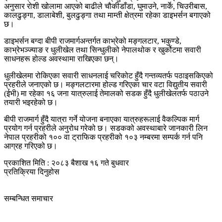
अनुसार रोशी खोलामा आएको बाढीले चौकीडाँडा, घुमाउने, नार्के, चिउरीबास,
कालढुङ्गा, डालाबेशी, बुलढुङ्गा तथा माम्ती क्षेत्रमा रहेका डाइभर्सन बगाएको
छ।
डाइभर्सन बग्दा बीपी राजमार्गअन्तर्गत काभ्रेको मङ्गलटार, भकुण्डे,
काभ्रेभञ्ज्याङ र धुलीखेल तथा सिन्धुलीको नेपालथोक र खुर्कोटमा सवारी
साधनहरू होल्ड अवस्थामा राखिएका छन्।
धुलीखेलमा रोकिएका सवारी साधनलाई चरिकोट हुँदै गन्तव्यतर्फ पठाइसकिएको
प्रहरीले जनाएको छ। मङ्गलटारमा होल्ड गरिएका चार वटा विद्युतीय सवारी
(ईभी) मा रहेका १६ जना यात्रुलाई तेमालको सडक हुँदै धुलीखेलतर्फ पठाउने
तयारी भइरहेको छ।
बीपी राजमार्ग हुँदै यात्रा गर्ने योजना बनाएका यात्रुहरूलाई वैकल्पिक मार्ग
प्रयोग गर्न प्रहरीले अनुरोध गरेको छ। सडकको अवस्थाबारे जानकारी लिन
नेपाल प्रहरीको १०० वा ट्राफिक प्रहरीको १०३ नम्बरमा सम्पर्क गर्न पनि
आग्रह गरिएको छ।
प्रकाशित मिति : २०८३ बैशाख १६ गते बुधवार
प्रतिक्रिया दिनुहोस
सम्बन्धित समाचार