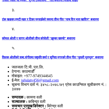
गोपाल नेपाल जी एमको “यु एस टेक्सासमा ” गीत बजारमा भिडियो सहित
३.
टंक खडका,एमटी महर र टिका प्रसाईको स्वरमा तीज गीत “पाच दिन भात खादिन” बजारमा
४.
कोमल ओली र सागर ओलीको तीज कोसेली “झुम्का खस्यो” बजारमा
५.
तिलक ओलीको सब्द,संगीतमा पशुपति शर्मा र सुनिता मगरको तीज गीत “पुतली भुरुभुरु” बजारमा
जलजला टि.भी. प्रा.लि.
ठेगाना: काठमाडौँ
मोबाइल: +977-9749344645
ई-मेल:
jaljalatv456@gmail.com
सूचना विभाग दर्ता नं: ३४५८-२०७८/७९ प्रेस काउन्सिल सूचीकरण नं. :
३४७७
सम्पादक :
कामना वली
सञ्‍चालक :
कबिन्द्र वली
समाचार प्रमुख/डिरेक्टर :
बिरेन्द्र वली