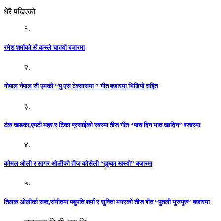
धेरै पढिएको
१.
रमेश शर्माको खै कस्ले चाख्यो बजारमा
२.
गोपाल नेपाल जी एमको “यु एस टेक्सासमा ” गीत बजारमा भिडियो सहित
३.
टंक खडका,एमटी महर र टिका प्रसाईको स्वरमा तीज गीत “पाच दिन भात खादिन” बजारमा
४.
कोमल ओली र सागर ओलीको तीज कोसेली “झुम्का खस्यो” बजारमा
५.
तिलक ओलीको सब्द,संगीतमा पशुपति शर्मा र सुनिता मगरको तीज गीत “पुतली भुरुभुरु” बजारमा