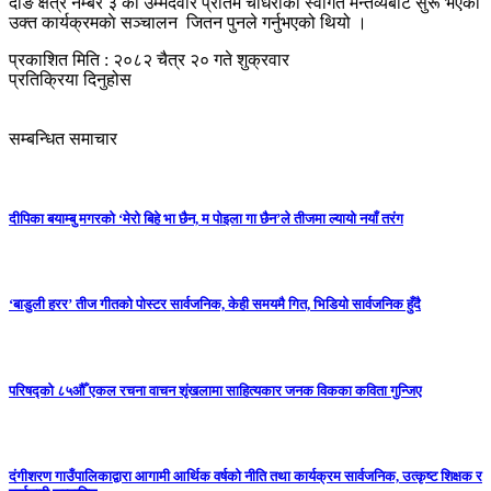
दाङ क्षेत्र नम्बर ३ का उम्मेदवार प्रीतम चौधरीकाे स्वागत मन्तव्यबाट सुरू भएकाे
उक्त कार्यक्रमकाे सञ्चालन जितन पुनले गर्नुभएको थियो ।
प्रकाशित मिति : २०८२ चैत्र २० गते शुक्रवार
प्रतिक्रिया दिनुहोस
सम्बन्धित समाचार
दीपिका बयाम्बु मगरको ‘मेरो बिहे भा छैन, म पोइला गा छैन’ले तीजमा ल्यायो नयाँ तरंग
‘बाडुली हरर’ तीज गीतको पोस्टर सार्वजनिक, केही समयमै गित, भिडियो सार्वजनिक हुँदै
परिषद्को ८५औँ एकल रचना वाचन शृंखलामा साहित्यकार जनक विकका कविता गुन्जिए
दंगीशरण गाउँपालिकाद्वारा आगामी आर्थिक वर्षको नीति तथा कार्यक्रम सार्वजनिक, उत्कृष्ट शिक्षक र