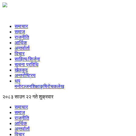
समाचार
समाज
राजनीति
आर्थिक
अन्तर्वार्ता
विचार
साहित्य/सिर्जना
सूचना प्रविधि
खेलकुद
अन्तर्राष्ट्रिय
थप
मनोरञ्‍जन
शिक्षा
कृषि
रोचक
लेख
२०८३ साउन २२ गते शुक्रवार
समाचार
समाज
राजनीति
आर्थिक
अन्तर्वार्ता
विचार