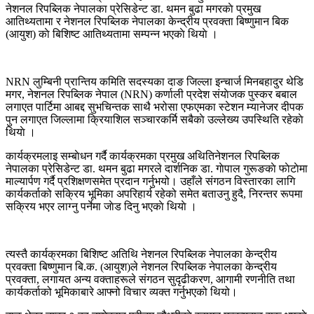
नेशनल रिपब्लिक नेपालका प्रेसिडेन्ट डा. थमन बुढा मगरकाे प्रमुख
आतिथ्यतामा र नेशनल रिपब्लिक नेपालका केन्द्रीय प्रवक्ता बिष्णुमान बिक
(आयुश) काे बिशिष्ट आतिथ्यतामा सम्पन्न भएकाे थियाे ।
NRN लुम्बिनी प्रान्तिय कमिति सदस्यका दाङ जिल्ला इन्चार्ज मिनबहादुर थेडि
मगर, नेशनल रिपब्लिक नेपाल (NRN) कर्णाली प्रदेश संयाेजक पुस्कर बबाल
लगाएत पार्टिमा आबद्द सुभचिन्तक साथै भरोसा एफएमका स्टेशन म्यानेजर दीपक
पुन लगाएत जिल्लामा क्रियाशिल सञ्चारकर्मि सबैकाे उल्लेख्य उपस्थिति रहेकाे
थियाे ।
कार्यक्रमलाइ सम्बाेधन गर्दै कार्यक्रमका प्रमुख अथितिनेशनल रिपब्लिक
नेपालका प्रेसिडेन्ट डा. थमन बुढा मगरले दार्शनिक डा. गाेपाल गुरूङकाे फाेटाेमा
माल्यार्पण गर्दै प्रशिक्षणसमेत प्रदान गर्नुभयो। उहाँले संगठन विस्तारका लागि
कार्यकर्ताको सक्रिय भूमिका अपरिहार्य रहेको समेत बताउनु हुदै, निरन्तर रूपमा
सक्रिय भएर लाग्नु पर्नेमा जाेड दिनु भएकाे थियाे ।
त्यस्तै कार्यक्रमका बिशिष्ट अतिथि नेशनल रिपब्लिक नेपालका केन्द्रीय
प्रवक्ता बिष्णुमान बि.क. (आयुश)ले नेशनल रिपब्लिक नेपालका केन्द्रीय
प्रवक्ता, लगायत अन्य वक्ताहरूले संगठन सुदृढीकरण, आगामी रणनीति तथा
कार्यकर्ताको भूमिकाबारे आफ्नो विचार व्यक्त गर्नुभएको थियो।