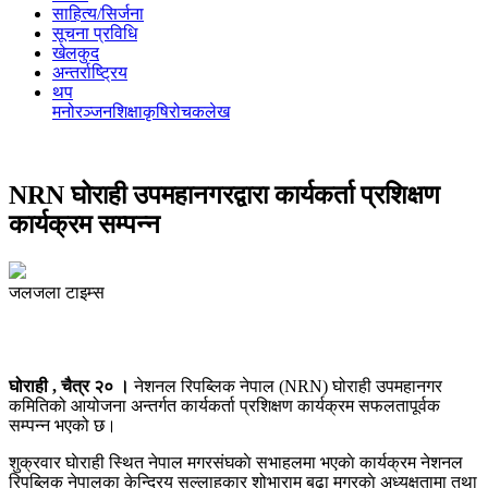
साहित्य/सिर्जना
सूचना प्रविधि
खेलकुद
अन्तर्राष्ट्रिय
थप
मनोरञ्‍जन
शिक्षा
कृषि
रोचक
लेख
NRN घोराही उपमहानगरद्वारा कार्यकर्ता प्रशिक्षण
कार्यक्रम सम्पन्न
जलजला टाइम्स
घोराही , चैत्र २० ।
नेशनल रिपब्लिक नेपाल (NRN) घोराही उपमहानगर
कमितिको आयोजना अन्तर्गत कार्यकर्ता प्रशिक्षण कार्यक्रम सफलतापूर्वक
सम्पन्न भएको छ।
शुक्रवार घाेराही स्थित नेपाल मगरसंघकाे सभाहलमा भएकाे कार्यक्रम नेशनल
रिपब्लिक नेपालका केन्द्रिय सल्लाहकार शोभाराम बुढा मगरकाे अध्यक्षतामा तथा