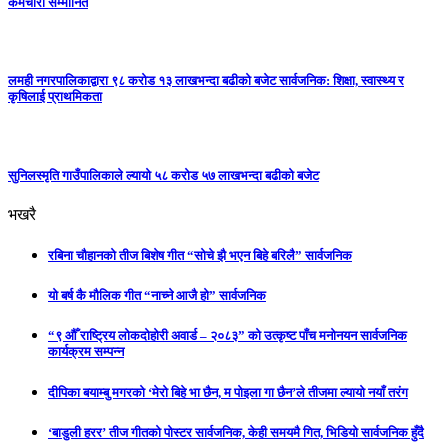
कर्मचारी सम्मानित
लमही नगरपालिकाद्वारा ९८ करोड १३ लाखभन्दा बढीको बजेट सार्वजनिक: शिक्षा, स्वास्थ्य र
कृषिलाई प्राथमिकता
सुनिलस्मृति गाउँपालिकाले ल्यायो ५८ करोड ५७ लाखभन्दा बढीको बजेट
भखरै
रबिना चौहानको तीज बिशेष गीत “सोचे झै भएन बिहे बरिलै” सार्वजनिक
यो बर्ष कै मौलिक गीत “नाच्ने आजै हो” सार्वजनिक
“९ औँ राष्ट्रिय लोकदोहोरी अवार्ड – २०८३” को उत्कृष्ट पाँच मनोनयन सार्वजनिक
कार्यक्रम सम्पन्न
दीपिका बयाम्बु मगरको ‘मेरो बिहे भा छैन, म पोइला गा छैन’ले तीजमा ल्यायो नयाँ तरंग
‘बाडुली हरर’ तीज गीतको पोस्टर सार्वजनिक, केही समयमै गित, भिडियो सार्वजनिक हुँदै