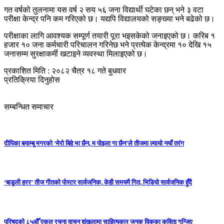
गत वर्षको तुलनामा यस वर्ष २ सय ५६ जना विद्यार्थी घटेका छन् भने ३ वटा
परीक्षा केन्द्र पनि कम गरिएको छ। यद्यपि विद्यालयको सङ्ख्या भने बढेको छ।
परीक्षाका लागि आवश्यक सम्पूर्ण तयारी पूरा भइसकेको जनाइएको छ। करिब १
हजार १० जना कर्मचारी परिचालन गरिनेछ भने प्रत्येक केन्द्रमा १० देखि १५
जनासम्म सुरक्षाकर्मी खटाइने व्यवस्था मिलाइएको छ।
प्रकाशित मिति : २०८२ चैत्र १८ गते बुधवार
प्रतिक्रिया दिनुहोस
सम्बन्धित समाचार
दीपिका बयाम्बु मगरको ‘मेरो बिहे भा छैन, म पोइला गा छैन’ले तीजमा ल्यायो नयाँ तरंग
‘बाडुली हरर’ तीज गीतको पोस्टर सार्वजनिक, केही समयमै गित, भिडियो सार्वजनिक हुँदै
परिषद्को ८५औँ एकल रचना वाचन शृंखलामा साहित्यकार जनक विकका कविता गुन्जिए