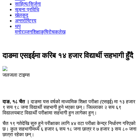
साहित्य/सिर्जना
सूचना प्रविधि
खेलकुद
अन्तर्राष्ट्रिय
थप
मनोरञ्‍जन
शिक्षा
कृषि
रोचक
लेख
दाङमा एसइईमा करिब १४ हजार विद्यार्थी सहभागी हुँदै
जलजला टाइम्स
दाङ, १८ चैत ।
दाङमा यस वर्षको माध्यमिक शिक्षा परीक्षा (एसइई) मा १३ हजार
९ सय ९८ जना विद्यार्थी सहभागी हुने भएका छन्। जिल्लाका २ सय ६९
विद्यालयबाट विद्यार्थी परीक्षामा सहभागी हुन लागेका हुन्।
चैत १९ गतेदेखि सुरु हुने परीक्षाका लागि ४४ वटा परीक्षा केन्द्र निर्धारण गरिएको
छ। कुल सहभागीमध्ये ६ हजार ६ सय १८ जना छात्र र ७ हजार ३ सय ८० जना
छात्रा रहेका छन्।