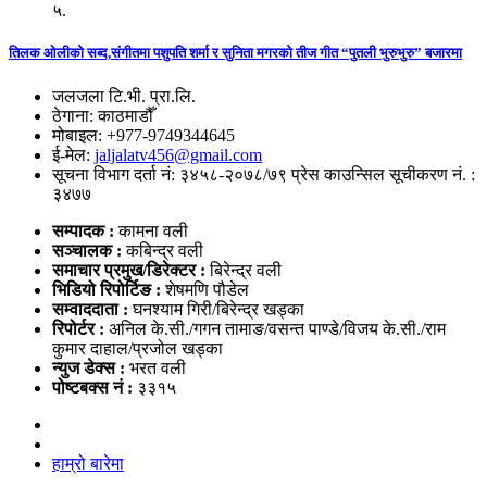
५.
तिलक ओलीको सब्द,संगीतमा पशुपति शर्मा र सुनिता मगरको तीज गीत “पुतली भुरुभुरु” बजारमा
जलजला टि.भी. प्रा.लि.
ठेगाना: काठमाडौँ
मोबाइल: +977-9749344645
ई-मेल:
jaljalatv456@gmail.com
सूचना विभाग दर्ता नं: ३४५८-२०७८/७९ प्रेस काउन्सिल सूचीकरण नं. :
३४७७
सम्पादक :
कामना वली
सञ्‍चालक :
कबिन्द्र वली
समाचार प्रमुख/डिरेक्टर :
बिरेन्द्र वली
भिडियो
रिपोर्टिङ :
शेषमणि पौडेल
सम्वाददाता :
घनश्याम गिरी/बिरेन्द्र खड्का
रिपोर्टर :
अनिल के.सी./गगन तामाङ/वसन्त पाण्डे/विजय के.सी./राम
कुमार दाहाल/प्रजोल खड्का
न्युज डेक्स
:
भरत वली
पोष्‍टबक्स नं :
३३१५
हाम्रो बारेमा