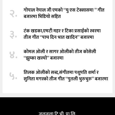
२.
गोपाल नेपाल जी एमको “यु एस टेक्सासमा ” गीत
बजारमा भिडियो सहित
३.
टंक खडका,एमटी महर र टिका प्रसाईको स्वरमा
तीज गीत “पाच दिन भात खादिन” बजारमा
४.
कोमल ओली र सागर ओलीको तीज कोसेली
“झुम्का खस्यो” बजारमा
५.
तिलक ओलीको सब्द,संगीतमा पशुपति शर्मा र
सुनिता मगरको तीज गीत “पुतली भुरुभुरु” बजारमा
जलजला टि.भी. प्रा.लि.