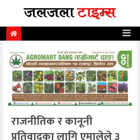
समाचार
समाज
राजनीति
आर्थिक
अन्तर्वार्ता
विचार
साहित्य/
सिर्जना
राजनीतिक र कानूनी
सूचना
प्रतिवादका लागि एमालेले ३
प्रविधि