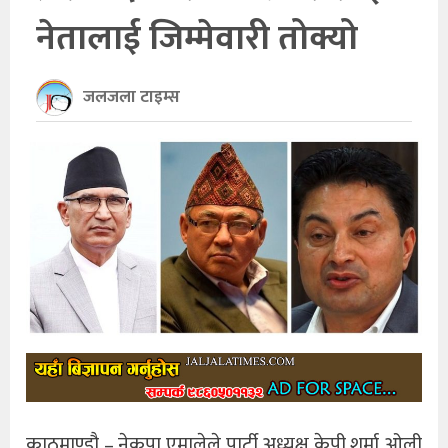
नेतालाई जिम्मेवारी तोक्यो
खेलकुद
अन्तर्राष्ट्रिय
जलजला टाइम्स
थप
काठमाण्डौ – नेकपा एमालेले पार्टी अध्यक्ष केपी शर्मा ओली