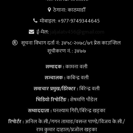
ठेगाना: काठमाडौँ
मोबाइल: +977-9749344645
ई-मेल:
jaljalatv456@gmail.com
सूचना विभाग दर्ता नं: ३४५८-२०७८/७९ प्रेस काउन्सिल
सूचीकरण नं. : ३४७७
कामना वली
सम्पादक :
कबिन्द्र वली
सञ्‍चालक :
बिरेन्द्र वली
समाचार प्रमुख/डिरेक्टर :
शेषमणि पौडेल
भिडियो
रिपोर्टिङ :
घनश्याम गिरी/बिरेन्द्र खड्का
सम्वाददाता :
अनिल के.सी./गगन तामाङ/वसन्त पाण्डे/विजय के.सी./
रिपोर्टर :
राम कुमार दाहाल/प्रजोल खड्का