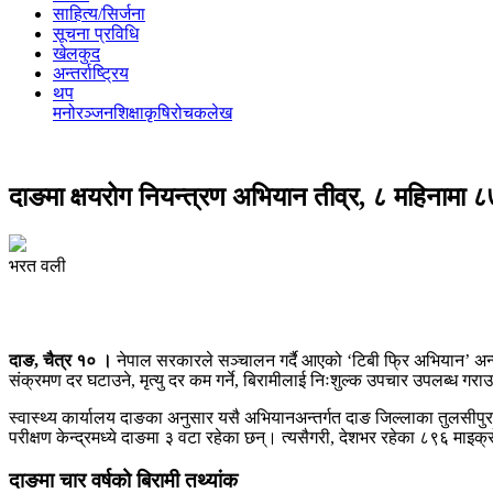
साहित्य/सिर्जना
सूचना प्रविधि
खेलकुद
अन्तर्राष्ट्रिय
थप
मनोरञ्‍जन
शिक्षा
कृषि
रोचक
लेख
दाङमा क्षयरोग नियन्त्रण अभियान तीव्र, ८ महिनामा ८
भरत वली
दाङ, चैत्र १० ।
नेपाल सरकारले सञ्चालन गर्दै आएको ‘टिबी फ्रि अभियान’ अन्त
संक्रमण दर घटाउने, मृत्यु दर कम गर्ने, बिरामीलाई निःशुल्क उपचार उपलब्ध गराउ
स्वास्थ्य कार्यालय दाङका अनुसार यसै अभियानअन्तर्गत दाङ जिल्लाका तुलसीप
परीक्षण केन्द्रमध्ये दाङमा ३ वटा रहेका छन्। त्यसैगरी, देशभर रहेका ८९६ मा
दाङमा चार वर्षको बिरामी तथ्यांक