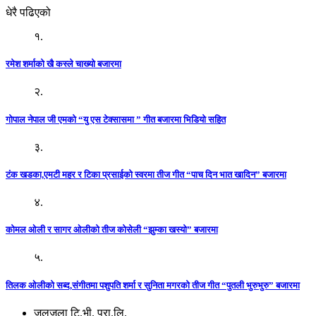
धेरै पढिएको
१.
रमेश शर्माको खै कस्ले चाख्यो बजारमा
२.
गोपाल नेपाल जी एमको “यु एस टेक्सासमा ” गीत बजारमा भिडियो सहित
३.
टंक खडका,एमटी महर र टिका प्रसाईको स्वरमा तीज गीत “पाच दिन भात खादिन” बजारमा
४.
कोमल ओली र सागर ओलीको तीज कोसेली “झुम्का खस्यो” बजारमा
५.
तिलक ओलीको सब्द,संगीतमा पशुपति शर्मा र सुनिता मगरको तीज गीत “पुतली भुरुभुरु” बजारमा
जलजला टि.भी. प्रा.लि.