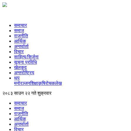
समाचार
समाज
राजनीति
आर्थिक
अन्तर्वार्ता
विचार
साहित्य/सिर्जना
सूचना प्रविधि
खेलकुद
अन्तर्राष्ट्रिय
थप
मनोरञ्‍जन
शिक्षा
कृषि
रोचक
लेख
२०८३ साउन २२ गते शुक्रवार
समाचार
समाज
राजनीति
आर्थिक
अन्तर्वार्ता
विचार