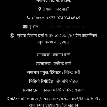
जलजला टि.भी. प्रा.लि.
ठेगाना: काठमाडौँ
मोबाइल: +977-9749344645
ई-मेल:
jaljalatv456@gmail.com
सूचना विभाग दर्ता नं: ३४५८-२०७८/७९ प्रेस काउन्सिल
सूचीकरण नं. : ३४७७
कामना वली
सम्पादक :
कबिन्द्र वली
सञ्‍चालक :
बिरेन्द्र वली
समाचार प्रमुख/डिरेक्टर :
शेषमणि पौडेल
भिडियो
रिपोर्टिङ :
घनश्याम गिरी/बिरेन्द्र खड्का
सम्वाददाता :
अनिल के.सी./गगन तामाङ/वसन्त पाण्डे/विजय के.सी./
रिपोर्टर :
राम कुमार दाहाल/प्रजोल खड्का