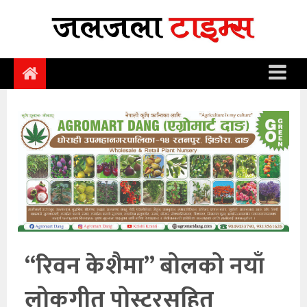
समाचार
समाज
राजनीति
आर्थिक
अन्तर्वार्ता
विचार
साहित्य/
सिर्जना
“रिवन केशैमा” बोलको नयाँ
सूचना
लोकगीत पोस्टरसहित
प्रविधि