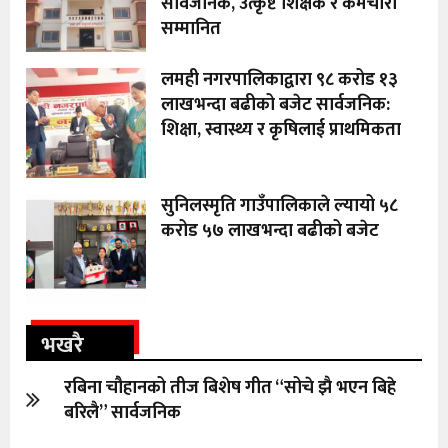
सार्वजनिक, उत्कृष्ट शिक्षक र कर्मचारी
सम्मानित
लमही नगरपालिकाद्वारा ९८ करोड १३
लाखभन्दा बढीको बजेट सार्वजनिक:
शिक्षा, स्वास्थ्य र कृषिलाई प्राथमिकता
सुनिलस्मृति गाउँपालिकाले ल्यायो ५८
करोड ५७ लाखभन्दा बढीको बजेट
भखरै
रबिना चौहानको तीज बिशेष गीत “सोचे झै भएन बिहे
बरिलै” सार्वजनिक