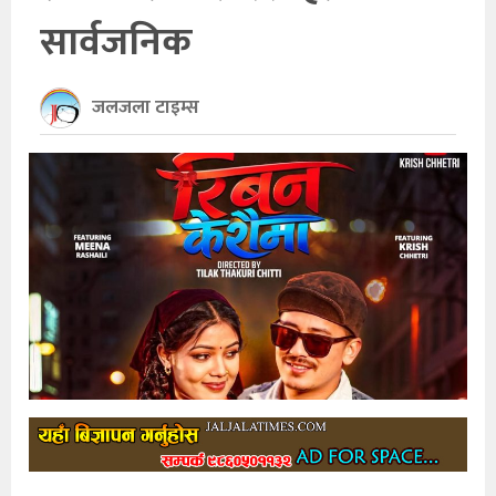
सार्वजनिक
खेलकुद
अन्तर्राष्ट्रिय
जलजला टाइम्स
थप