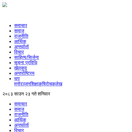
समाचार
समाज
राजनीति
आर्थिक
अन्तर्वार्ता
विचार
साहित्य/सिर्जना
सूचना प्रविधि
खेलकुद
अन्तर्राष्ट्रिय
थप
मनोरञ्‍जन
शिक्षा
कृषि
रोचक
लेख
२०८३ साउन २३ गते शनिवार
समाचार
समाज
राजनीति
आर्थिक
अन्तर्वार्ता
विचार