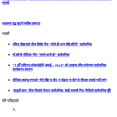
थाल्याे
सडकमा वृद्ध कुट्ने व्यक्ति पक्राउ
भखरै
रबिना चौहानको तीज बिशेष गीत “सोचे झै भएन बिहे बरिलै” सार्वजनिक
यो बर्ष कै मौलिक गीत “नाच्ने आजै हो” सार्वजनिक
“९ औँ राष्ट्रिय लोकदोहोरी अवार्ड – २०८३” को उत्कृष्ट पाँच मनोनयन सार्वजनिक
कार्यक्रम सम्पन्न
दीपिका बयाम्बु मगरको ‘मेरो बिहे भा छैन, म पोइला गा छैन’ले तीजमा ल्यायो नयाँ तरंग
‘बाडुली हरर’ तीज गीतको पोस्टर सार्वजनिक, केही समयमै गित, भिडियो सार्वजनिक हुँदै
धेरै पढिएको
१.