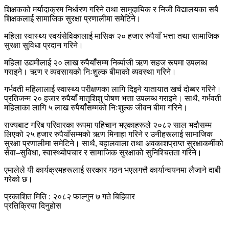
शिक्षकको मर्यादाक्रम निर्धारण गरिने तथा सामुदायिक र निजी विद्यालयका सबै
शिक्षकलाई सामाजिक सुरक्षा प्रणालीमा समेटिने।
महिला स्वास्थ्य स्वयंसेविकालाई मासिक २० हजार रुपैयाँ भत्ता तथा सामाजिक
सुरक्षा सुविधा प्रदान गरिने।
महिला उद्यमीलाई २० लाख रुपैयाँसम्म निर्ब्याजी ऋण सहज रूपमा उपलब्ध
गराइने। ऋण र व्यवसायको निःशुल्क बीमाको व्यवस्था गरिने।
गर्भवती महिलालाई स्वास्थ्य परीक्षणका लागि दिइने यातायात खर्च दोब्बर गरिने।
प्रतिजन्म २० हजार रुपैयाँ मातृशिशु पोषण भत्ता उपलब्ध गराइने। साथै, गर्भवती
महिलाका लागि ५ लाख रुपैयाँसम्मको निःशुल्क जीवन बीमा गरिने।
राज्यबाट गरिब परिवारका रूपमा पहिचान भएकाहरूले २०८२ साल भदौसम्म
लिएको २५ हजार रुपैयाँसम्मको ऋण मिनाहा गरिने र उनीहरूलाई सामाजिक
सुरक्षा प्रणालीमा समेटिने। साथै, बहालवाला तथा अवकाशप्राप्त सुरक्षाकर्मीको
सेवा–सुविधा, स्वास्थ्योपचार र सामाजिक सुरक्षाको सुनिश्चितता गरिने।
एमालेले यी कार्यक्रमहरूलाई सरकार गठन भएलगत्तै कार्यान्वयनमा लैजाने दाबी
गरेको छ।
प्रकाशित मिति : २०८२ फाल्गुन ७ गते बिहिवार
प्रतिक्रिया दिनुहोस