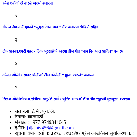
रमेश शर्माको खै कस्ले चाख्यो बजारमा
२.
गोपाल नेपाल जी एमको “यु एस टेक्सासमा ” गीत बजारमा भिडियो सहित
३.
टंक खडका,एमटी महर र टिका प्रसाईको स्वरमा तीज गीत “पाच दिन भात खादिन” बजारमा
४.
कोमल ओली र सागर ओलीको तीज कोसेली “झुम्का खस्यो” बजारमा
५.
तिलक ओलीको सब्द,संगीतमा पशुपति शर्मा र सुनिता मगरको तीज गीत “पुतली भुरुभुरु” बजारमा
जलजला टि.भी. प्रा.लि.
ठेगाना: काठमाडौँ
मोबाइल: +977-9749344645
ई-मेल:
jaljalatv456@gmail.com
सूचना विभाग दर्ता नं: ३४५८-२०७८/७९ प्रेस काउन्सिल सूचीकरण नं. :