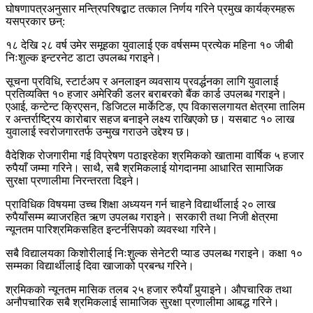
घोषणापत्रअनुसार मन्त्रिपरिषद्बाट तत्काल निर्णय गरिने प्रमुख कार्यक्रमहरू
यसप्रकार छन्:
१८ देखि २८ वर्ष उमेर समूहका युवालाई एक वर्षसम्म प्रत्येक महिना १० जीबी
निःशुल्क इन्टरनेट डाटा उपलब्ध गराइने।
सूचना प्रविधि, स्टार्टअप र अनलाइन व्यवसाय प्रवर्द्धनका लागि युवालाई
प्रतिव्यक्ति १० हजार अमेरिकी डलर बराबरको बैंक कार्ड उपलब्ध गराइने।
एआई, कन्टेन्ट क्रिएसन, डिजिटल मार्केटिङ, एप विकासलगायत क्षेत्रमा तालिम
र अन्तर्राष्ट्रिय कारोबार सहज बनाइने लक्ष्य राखिएको छ। यसबाट १० लाख
युवालाई स्वरोजगारतर्फ उन्मुख गराउने उद्देश्य छ।
वैदेशिक रोजगारीमा गई विप्रेषण पठाइरहेका श्रमिकको खातामा वार्षिक ५ हजार
रुपैयाँ जम्मा गरिने। साथै, सबै श्रमिकलाई योगदानमा आधारित सामाजिक
सुरक्षा प्रणालीमा निरन्तरता दिइने।
प्राविधिक विषयमा उच्च शिक्षा अध्ययन गर्न चाहने विद्यार्थीलाई २० लाख
रुपैयाँसम्म ब्याजरहित ऋण उपलब्ध गराइने। सरकारी तथा निजी क्षेत्रमा
न्यूनतम पारिश्रमिकसहित इन्टर्नसिपको व्यवस्था गरिने।
सबै विद्यालयका किशोरीलाई निःशुल्क सेनेटरी प्याड उपलब्ध गराइने। कक्षा १०
सम्मका विद्यार्थीलाई दिवा खाजाको प्रबन्ध गरिने।
श्रमिकको न्यूनतम मासिक तलब २५ हजार रुपैयाँ पुर्‍याइने। औपचारिक तथा
अनौपचारिक सबै श्रमिकलाई सामाजिक सुरक्षा प्रणालीमा आबद्ध गरिने।