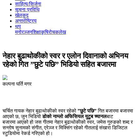
साहित्य/सिर्जना
सूचना प्रविधि
खेलकुद
अन्तर्राष्ट्रिय
थप
मनोरञ्‍जन
शिक्षा
कृषि
रोचक
लेख
नेहार बुढाथोकीको स्वर र एलोन दिवानाको अभिनय
रहेको गित ”छुटे पछि” भिडियो सहित बजारमा
कल्पना घर्ति मगर
चर्चित गायक नेहार बुढाथोकीको स्वर रहेको
”छुटे पछि”
गित बजारमा बजारमा
आएको छ, जुन भिडियो
डोको नाम्लो अफिसियल युटुब च्यानल
बाट
बजारमा आएको हो जस गीतमा नेहार बुढाथोकीको स्वर, जमेस गुरुङको शब्द र
सन्तोष सुनामको संगीत, एरेञ्ज र मिक्सिंग रहेको गीतलाई संखारा डिजिटल
स्टुडियोमा रेकर्ड गरिएको हो।