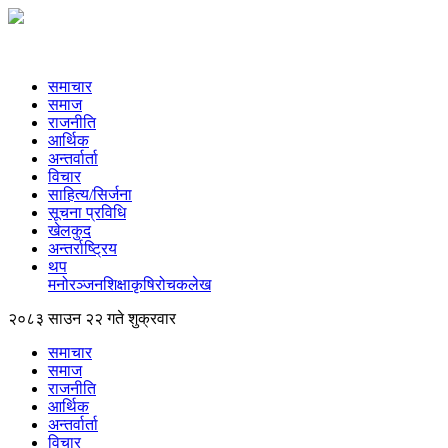
समाचार
समाज
राजनीति
आर्थिक
अन्तर्वार्ता
विचार
साहित्य/सिर्जना
सूचना प्रविधि
खेलकुद
अन्तर्राष्ट्रिय
थप
मनोरञ्‍जन
शिक्षा
कृषि
रोचक
लेख
२०८३ साउन २२ गते शुक्रवार
समाचार
समाज
राजनीति
आर्थिक
अन्तर्वार्ता
विचार