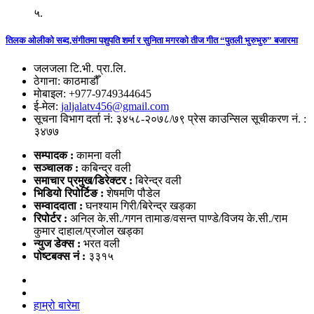
५.
तिलक ओलीको सब्द,संगीतमा पशुपति शर्मा र सुनिता मगरको तीज गीत “पुतली भुरुभुरु” बजारमा
जलजला टि.भी. प्रा.लि.
ठेगाना: काठमाडौँ
मोबाइल: +977-9749344645
ई-मेल:
jaljalatv456@gmail.com
सूचना विभाग दर्ता नं: ३४५८-२०७८/७९ प्रेस काउन्सिल सूचीकरण नं. :
३४७७
सम्पादक :
कामना वली
सञ्‍चालक :
कबिन्द्र वली
समाचार प्रमुख/डिरेक्टर :
बिरेन्द्र वली
भिडियो
रिपोर्टिङ :
शेषमणि पौडेल
सम्वाददाता :
घनश्याम गिरी/बिरेन्द्र खड्का
रिपोर्टर :
अनिल के.सी./गगन तामाङ/वसन्त पाण्डे/विजय के.सी./राम
कुमार दाहाल/प्रजोल खड्का
न्युज डेक्स
:
भरत वली
पोष्‍टबक्स नं :
३३१५
हाम्रो बारेमा