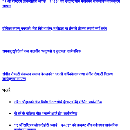
“९ औँ राष्ट्रिय लोकदोहोरी अवार्ड – २०८३” को उत्कृष्ट पाँच मनोनयन सार्वजनिक कार्यक्रम
सम्पन्न
दीपिका बयाम्बु मगरको ‘मेरो बिहे भा छैन, म पोइला गा छैन’ले तीजमा ल्यायो नयाँ तरंग
रामबाबु सुवेदीको नया बालगीत ‘भकुण्डो द फुटबल’ सार्बजनिक
संगीत रोयल्टी संकलन समाज नेपालको “१९ औं वार्षिकोत्सव तथा संगीत रोयल्टी वितरण
कार्यक्रम”सम्पन्न
भखरै
रबिना चौहानको तीज बिशेष गीत “सोचे झै भएन बिहे बरिलै” सार्वजनिक
यो बर्ष कै मौलिक गीत “नाच्ने आजै हो” सार्वजनिक
“९ औँ राष्ट्रिय लोकदोहोरी अवार्ड – २०८३” को उत्कृष्ट पाँच मनोनयन सार्वजनिक
कार्यक्रम सम्पन्न