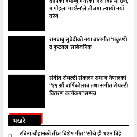
दीपिका बयाम्बु मगरको ‘मेरो बिहे भा छैन,
म पोइला गा छैन’ले तीजमा ल्यायो नयाँ
तरंग
रामबाबु सुवेदीको नया बालगीत ‘भकुण्डो
द फुटबल’ सार्बजनिक
संगीत रोयल्टी संकलन समाज नेपालको
“१९ औं वार्षिकोत्सव तथा संगीत रोयल्टी
वितरण कार्यक्रम”सम्पन्न
भखरै
रबिना चौहानको तीज बिशेष गीत “सोचे झै भएन बिहे