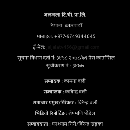
जलजला टि.भी. प्रा.लि.
ठेगाना: काठमाडौँ
मोबाइल: +977-9749344645
ई-मेल:
jaljalatv456@gmail.com
सूचना विभाग दर्ता नं: ३४५८-२०७८/७९ प्रेस काउन्सिल
सूचीकरण नं. : ३४७७
कामना वली
सम्पादक :
कबिन्द्र वली
सञ्‍चालक :
बिरेन्द्र वली
समाचार प्रमुख/डिरेक्टर :
शेषमणि पौडेल
भिडियो
रिपोर्टिङ :
घनश्याम गिरी/बिरेन्द्र खड्का
सम्वाददाता :