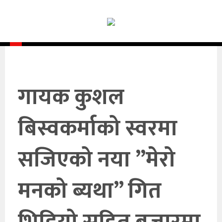
समाचार
समाज
राजनीति
आर्थिक
गायक कुशल
अन्तर्वार्ता
बिस्वकर्माको स्वरमा
विचार
सजिएको नया ”मेरो
साहित्य/
सिर्जना
मनको ब्यथा” गित
सूचना
प्रविधि