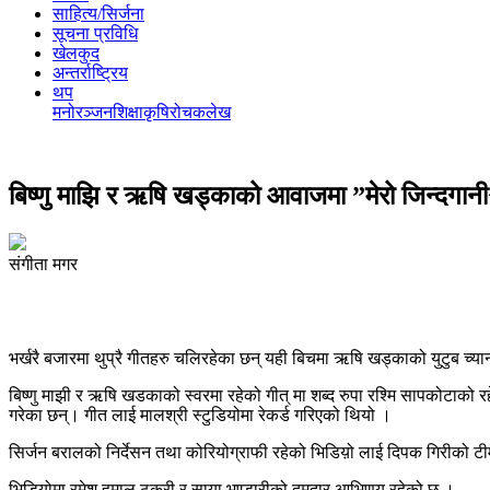
साहित्य/सिर्जना
सूचना प्रविधि
खेलकुद
अन्तर्राष्ट्रिय
थप
मनोरञ्‍जन
शिक्षा
कृषि
रोचक
लेख
बिष्णु माझि र ऋषि खड्काको आवाजमा ”मेरो जिन्दगान
संगीता मगर
भर्खरै बजारमा थुप्रै गीतहरु चलिरहेका छन् यही बिचमा ऋषि खड्काको युटुब च्
बिष्णु माझी र ऋषि खडकाको स्वरमा रहेको गीत् मा शब्द रुपा रश्मि सापकोटाको र
गरेका छन्। गीत लाई मालश्री स्टुडियोमा रेकर्ड गरिएको थियो ।
सिर्जन बरालको निर्देसन तथा कोरियोग्राफी रहेको भिडिय़ो लाई दिपक गिरीको ट
भिडियोमा रमेश हमाल ठकुरी र साया भण्डारीको दमदार आभिणय रहेको छ ।