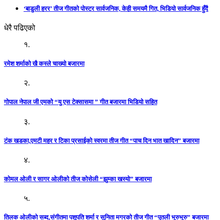
‘बाडुली हरर’ तीज गीतको पोस्टर सार्वजनिक, केही समयमै गित, भिडियो सार्वजनिक हुँदै
धेरै पढिएको
१.
रमेश शर्माको खै कस्ले चाख्यो बजारमा
२.
गोपाल नेपाल जी एमको “यु एस टेक्सासमा ” गीत बजारमा भिडियो सहित
३.
टंक खडका,एमटी महर र टिका प्रसाईको स्वरमा तीज गीत “पाच दिन भात खादिन” बजारमा
४.
कोमल ओली र सागर ओलीको तीज कोसेली “झुम्का खस्यो” बजारमा
५.
तिलक ओलीको सब्द,संगीतमा पशुपति शर्मा र सुनिता मगरको तीज गीत “पुतली भुरुभुरु” बजारमा