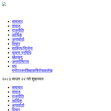
समाचार
समाज
राजनीति
आर्थिक
अन्तर्वार्ता
विचार
साहित्य/सिर्जना
सूचना प्रविधि
खेलकुद
अन्तर्राष्ट्रिय
थप
मनोरञ्‍जन
शिक्षा
कृषि
रोचक
लेख
२०८३ साउन २२ गते शुक्रवार
समाचार
समाज
राजनीति
आर्थिक
अन्तर्वार्ता
विचार