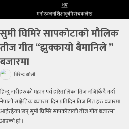
प्रविधि
थप
मनोरञ्‍जन
शिक्षा
कृषि
रोचक
लेख
खेलकुद
सुमी घिमिरे सापकोटाको मौलिक
अन्तर्राष्ट्रिय
तीज गीत “झुक्कायो बैमानिले ”
थप
मनोरञ्‍जन
बजारमा
शिक्षा
बिरेन्द्र ओली
कृषि
हिन्दु नारीहरुको महान पर्व हरितालिका तिज नजिकिँदै गर्दा
रोचक
नेपाली साङ्गेतिक बजारमा दिन प्रतिदिन तिज गित हरु बजारमा
लेख
आईरहेका छन् सुमी घिमिरे सापकोटाको तीज गीत बजारमा
आएको हो ।