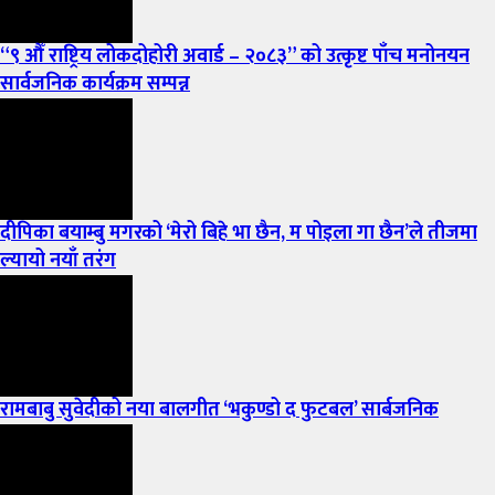
“९ औँ राष्ट्रिय लोकदोहोरी अवार्ड – २०८३” को उत्कृष्ट पाँच मनोनयन
सार्वजनिक कार्यक्रम सम्पन्न
दीपिका बयाम्बु मगरको ‘मेरो बिहे भा छैन, म पोइला गा छैन’ले तीजमा
ल्यायो नयाँ तरंग
रामबाबु सुवेदीको नया बालगीत ‘भकुण्डो द फुटबल’ सार्बजनिक