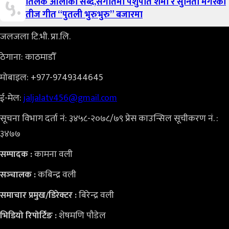
५.
तिलक ओलीको सब्द,संगीतमा पशुपति शर्मा र सुनिता मगरको
तीज गीत “पुतली भुरुभुरु” बजारमा
जलजला टि.भी. प्रा.लि.
ठेगाना: काठमाडौँ
मोबाइल: +977-9749344645
ई-मेल:
jaljalatv456@gmail.com
सूचना विभाग दर्ता नं: ३४५८-२०७८/७९ प्रेस काउन्सिल सूचीकरण नं. :
३४७७
कामना वली
सम्पादक :
कबिन्द्र वली
सञ्‍चालक :
बिरेन्द्र वली
समाचार प्रमुख/डिरेक्टर :
शेषमणि पौडेल
भिडियो
रिपोर्टिङ :