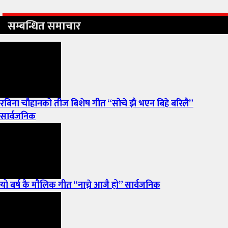
सम्बन्धित समाचार
रबिना चौहानको तीज बिशेष गीत “सोचे झै भएन बिहे बरिलै”
सार्वजनिक
यो बर्ष कै मौलिक गीत “नाच्ने आजै हो” सार्वजनिक