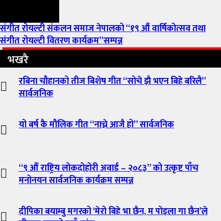
संगीत रोयल्टी संकलन समाज नेपालको “१९ औं वार्षिकोत्सव तथा
संगीत रोयल्टी वितरण कार्यक्रम”सम्पन्न
भखरै
रबिना चौहानको तीज बिशेष गीत “सोचे झै भएन बिहे बरिलै”
सार्वजनिक
यो बर्ष कै मौलिक गीत “नाच्ने आजै हो” सार्वजनिक
“९ औँ राष्ट्रिय लोकदोहोरी अवार्ड – २०८३” को उत्कृष्ट पाँच
मनोनयन सार्वजनिक कार्यक्रम सम्पन्न
दीपिका बयाम्बु मगरको ‘मेरो बिहे भा छैन, म पोइला गा छैन’ले