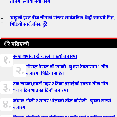
तीजमा ल्यायो नयाँ तरंग
‘बाडुली हरर’ तीज गीतको पोस्टर सार्वजनिक, केही समयमै गित,
भिडियो सार्वजनिक हुँदै
धेरै पढिएको
१.
रमेश शर्माको खै कस्ले चाख्यो बजारमा
२.
गोपाल नेपाल जी एमको “यु एस टेक्सासमा ” गीत
बजारमा भिडियो सहित
३.
टंक खडका,एमटी महर र टिका प्रसाईको स्वरमा तीज गीत
“पाच दिन भात खादिन” बजारमा
४.
कोमल ओली र सागर ओलीको तीज कोसेली “झुम्का खस्यो”
बजारमा