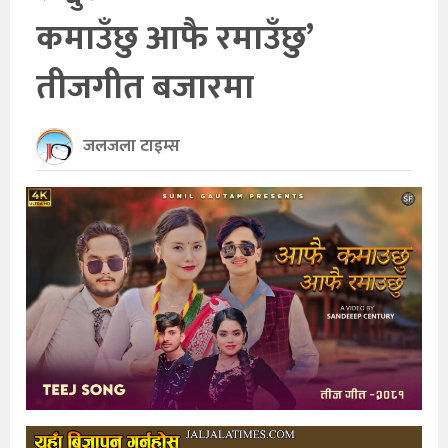
कमाउँछु आफै रमाउँछु’
खेलकुद
तीजगीत बजारमा
अन्तर्राष्ट्रिय
थप
जलजला टाइम्स