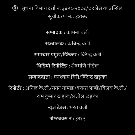
सूचना विभाग दर्ता नं: ३४५८-२०७८/७९ प्रेस काउन्सिल
सूचीकरण नं. : ३४७७
कामना वली
सम्पादक :
कबिन्द्र वली
सञ्‍चालक :
बिरेन्द्र वली
समाचार प्रमुख/डिरेक्टर :
शेषमणि पौडेल
भिडियो
रिपोर्टिङ :
घनश्याम गिरी/बिरेन्द्र खड्का
सम्वाददाता :
अनिल के.सी./गगन तामाङ/वसन्त पाण्डे/विजय के.सी./
रिपोर्टर :
राम कुमार दाहाल/प्रजोल खड्का
भरत वली
न्युज डेक्स
:
३३१५
पोष्‍टबक्स नं :