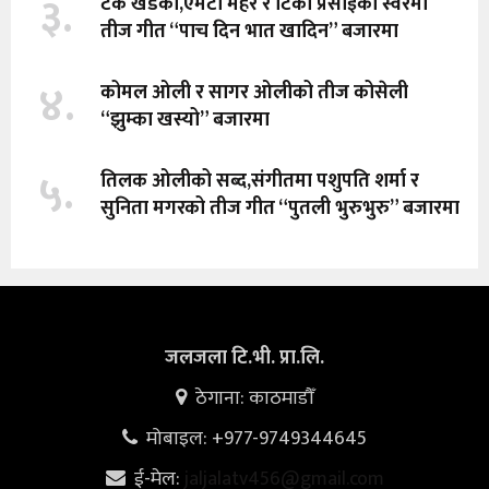
३.
टंक खडका,एमटी महर र टिका प्रसाईको स्वरमा
तीज गीत “पाच दिन भात खादिन” बजारमा
४.
कोमल ओली र सागर ओलीको तीज कोसेली
“झुम्का खस्यो” बजारमा
५.
तिलक ओलीको सब्द,संगीतमा पशुपति शर्मा र
सुनिता मगरको तीज गीत “पुतली भुरुभुरु” बजारमा
जलजला टि.भी. प्रा.लि.
ठेगाना: काठमाडौँ
मोबाइल: +977-9749344645
ई-मेल:
jaljalatv456@gmail.com