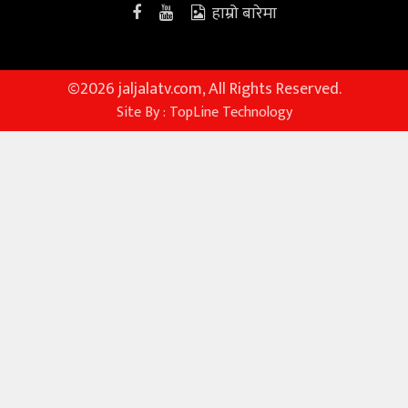
हाम्रो बारेमा
©
2026 jaljalatv.com, All Rights Reserved.
Site By :
TopLine Technology