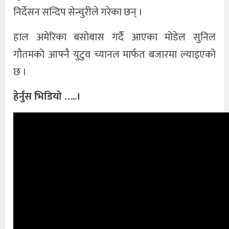
निर्देसन सन्दिप सेन्चुरीले गरेका छन् ।
हाल अमेरिका बसोबास गर्दै आएका मोडेल सुनिल
गौतमको आफ्नै युटुव च्यानल मार्फत बजारमा ल्याइएको
छ ।
हेर्नुस भिडियो …..।