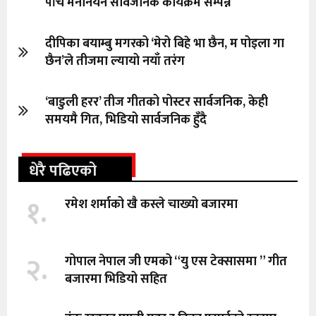
पाँच मनोनयन सार्वजनिक कार्यक्रम सम्पन्न
दीपिका बयाम्बु मगरको ‘मेरो बिहे भा छैन, म पोइला गा
छैन’ले तीजमा ल्यायो नयाँ तरंग
‘बाडुली हरर’ तीज गीतको पोस्टर सार्वजनिक, केही
समयमै गित, भिडियो सार्वजनिक हुँदै
धेरै पढिएको
१.
रमेश शर्माको खै कस्ले चाख्यो बजारमा
२.
गोपाल नेपाल जी एमको “यु एस टेक्सासमा ” गीत
बजारमा भिडियो सहित