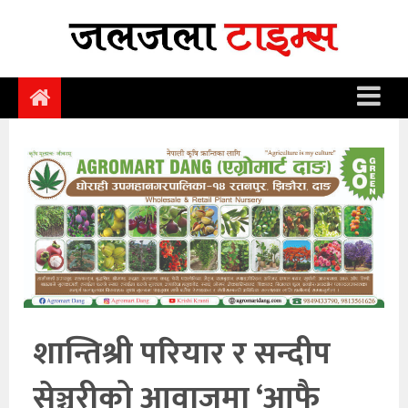
समाचार
समाज
राजनीति
आर्थिक
अन्तर्वार्ता
विचार
साहित्य/
सिर्जना
शान्तिश्री परियार र सन्दीप
सूचना
सेञ्चुरीको आवाजमा ‘आफै
प्रविधि