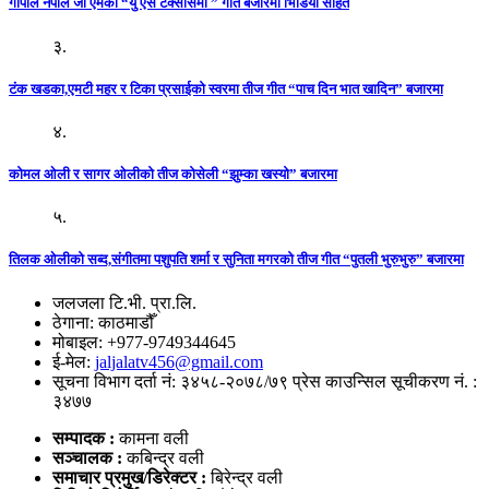
गोपाल नेपाल जी एमको “यु एस टेक्सासमा ” गीत बजारमा भिडियो सहित
३.
टंक खडका,एमटी महर र टिका प्रसाईको स्वरमा तीज गीत “पाच दिन भात खादिन” बजारमा
४.
कोमल ओली र सागर ओलीको तीज कोसेली “झुम्का खस्यो” बजारमा
५.
तिलक ओलीको सब्द,संगीतमा पशुपति शर्मा र सुनिता मगरको तीज गीत “पुतली भुरुभुरु” बजारमा
जलजला टि.भी. प्रा.लि.
ठेगाना: काठमाडौँ
मोबाइल: +977-9749344645
ई-मेल:
jaljalatv456@gmail.com
सूचना विभाग दर्ता नं: ३४५८-२०७८/७९ प्रेस काउन्सिल सूचीकरण नं. :
३४७७
सम्पादक :
कामना वली
सञ्‍चालक :
कबिन्द्र वली
समाचार प्रमुख/डिरेक्टर :
बिरेन्द्र वली