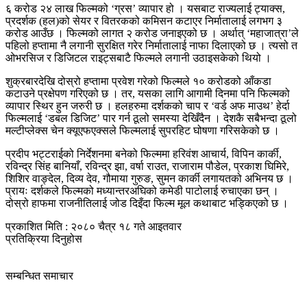
६ करोड २४ लाख फिल्मको ‘ग्रस’ व्यापार हो । यसबाट राज्यलाई ट्याक्स,
प्रदर्शक (हल)को सेयर र वितरकको कमिसन कटाएर निर्मातालाई लगभग ३
करोड आउँछ । फिल्मको लागत २ करोड जनाइएको छ । अर्थात् ‘महाजात्रा’ले
पहिलो हप्तामा नै लगानी सुरक्षित गरेर निर्मातालाई नाफा दिलाएको छ । त्यसो त
ओभरसिज र डिजिटल राइट्सबाटै फिल्मले लगानी उठाइसकेको थियो ।
शुक्रबारदेखि दोस्रो हप्तामा प्रवेश गरेको फिल्मले १० करोडको आँकडा
कटाउने प्रक्षेपण गरिएको छ । तर, यसका लागि आगामी दिनमा पनि फिल्मको
व्यापार स्थिर हुन जरुरी छ । हलहरुमा दर्शकको चाप र ‘वर्ड अफ माउथ’ हेर्दा
फिल्मलाई ‘डबल डिजिट’ पार गर्न ठूलो समस्या देखिँदैन । देशकै सबैभन्दा ठूलो
मल्टीप्लेक्स चेन क्यूएफएक्सले फिल्मलाई सुपरहिट घोषणा गरिसकेको छ ।
प्रदीप भट्टराईको निर्देशनमा बनेको फिल्ममा हरिवंश आचार्य, विपिन कार्की,
रविन्द्र सिंह बानियाँ, रविन्द्र झा, वर्षा राउत, राजाराम पौडेल, प्रकाश घिमिरे,
शिशिर वाङ्देल, दिव्य देव, गौमाया गुरुङ, सुमन कार्की लगायतको अभिनय छ ।
प्रायः दर्शकले फिल्मको मध्यान्तरअघिको कमेडी पाटोलाई रुचाएका छन् ।
दोस्रो हाफमा राजनीतिलाई जोड दिइँदा फिल्म मूल कथाबाट भड्किएको छ ।
प्रकाशित मिति : २०८० चैत्र १८ गते आइतवार
प्रतिक्रिया दिनुहोस
सम्बन्धित समाचार