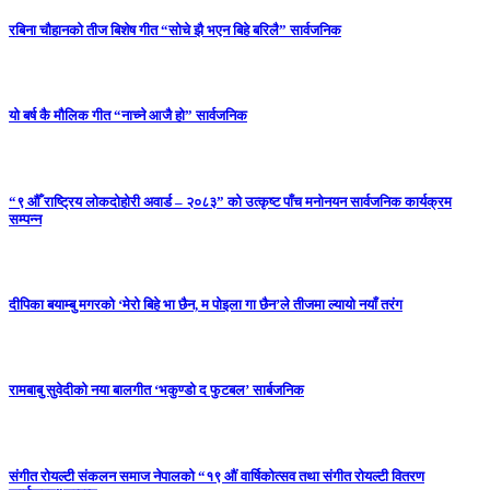
रबिना चौहानको तीज बिशेष गीत “सोचे झै भएन बिहे बरिलै” सार्वजनिक
यो बर्ष कै मौलिक गीत “नाच्ने आजै हो” सार्वजनिक
“९ औँ राष्ट्रिय लोकदोहोरी अवार्ड – २०८३” को उत्कृष्ट पाँच मनोनयन सार्वजनिक कार्यक्रम
सम्पन्न
दीपिका बयाम्बु मगरको ‘मेरो बिहे भा छैन, म पोइला गा छैन’ले तीजमा ल्यायो नयाँ तरंग
रामबाबु सुवेदीको नया बालगीत ‘भकुण्डो द फुटबल’ सार्बजनिक
संगीत रोयल्टी संकलन समाज नेपालको “१९ औं वार्षिकोत्सव तथा संगीत रोयल्टी वितरण