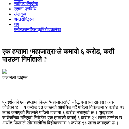
साहित्य/सिर्जना
सूचना प्रविधि
खेलकुद
अन्तर्राष्ट्रिय
थप
मनोरञ्‍जन
शिक्षा
कृषि
रोचक
लेख
एक हप्तामा ‘महाजात्रा’ले कमायो ६ करोड, कती
पाउछन निर्माताले ?
जलजला टाइम्स
प्रदर्शनको एक हप्तामा फिल्म ‘महाजात्रा’ले घरेलू बजारमा सानदार अंक
जोडेको छ । १ करोड २३ लाखको ओपनिङ गर्दै पहिलो विकेन्डमा ४ करोड २६
लाख कमाएको फिल्मले पहिलो हप्तामा ६ करोड नघाएको छ । शुक्रबार
सार्वजनिक गरिएको रिपोर्टमा एक हप्ताको कमाई ६ करोड २४ लाख उल्लेख छ ।
अर्थात् फिल्मले सोमबारदेखि बिहीबारसम्म १ करोड ९८ लाख कमाएको छ ।