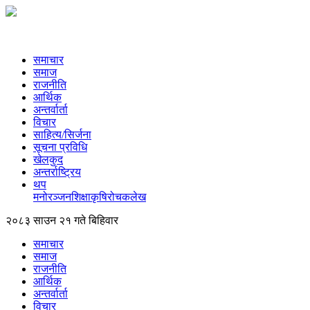
समाचार
समाज
राजनीति
आर्थिक
अन्तर्वार्ता
विचार
साहित्य/सिर्जना
सूचना प्रविधि
खेलकुद
अन्तर्राष्ट्रिय
थप
मनोरञ्‍जन
शिक्षा
कृषि
रोचक
लेख
२०८३ साउन २१ गते बिहिवार
समाचार
समाज
राजनीति
आर्थिक
अन्तर्वार्ता
विचार