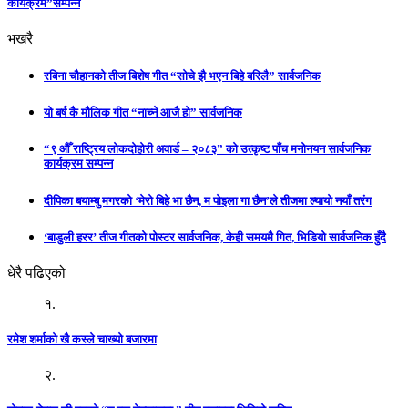
कार्यक्रम”सम्पन्न
भखरै
रबिना चौहानको तीज बिशेष गीत “सोचे झै भएन बिहे बरिलै” सार्वजनिक
यो बर्ष कै मौलिक गीत “नाच्ने आजै हो” सार्वजनिक
“९ औँ राष्ट्रिय लोकदोहोरी अवार्ड – २०८३” को उत्कृष्ट पाँच मनोनयन सार्वजनिक
कार्यक्रम सम्पन्न
दीपिका बयाम्बु मगरको ‘मेरो बिहे भा छैन, म पोइला गा छैन’ले तीजमा ल्यायो नयाँ तरंग
‘बाडुली हरर’ तीज गीतको पोस्टर सार्वजनिक, केही समयमै गित, भिडियो सार्वजनिक हुँदै
धेरै पढिएको
१.
रमेश शर्माको खै कस्ले चाख्यो बजारमा
२.