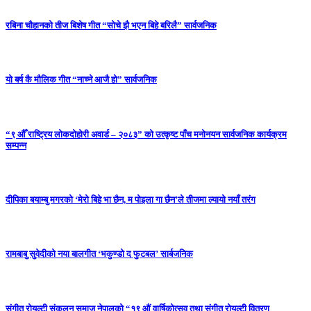
रबिना चौहानको तीज बिशेष गीत “सोचे झै भएन बिहे बरिलै” सार्वजनिक
यो बर्ष कै मौलिक गीत “नाच्ने आजै हो” सार्वजनिक
“९ औँ राष्ट्रिय लोकदोहोरी अवार्ड – २०८३” को उत्कृष्ट पाँच मनोनयन सार्वजनिक कार्यक्रम
सम्पन्न
दीपिका बयाम्बु मगरको ‘मेरो बिहे भा छैन, म पोइला गा छैन’ले तीजमा ल्यायो नयाँ तरंग
रामबाबु सुवेदीको नया बालगीत ‘भकुण्डो द फुटबल’ सार्बजनिक
संगीत रोयल्टी संकलन समाज नेपालको “१९ औं वार्षिकोत्सव तथा संगीत रोयल्टी वितरण