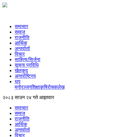
समाचार
समाज
राजनीति
आर्थिक
अन्तर्वार्ता
विचार
साहित्य/सिर्जना
सूचना प्रविधि
खेलकुद
अन्तर्राष्ट्रिय
थप
मनोरञ्‍जन
शिक्षा
कृषि
रोचक
लेख
२०८३ साउन २४ गते आइतवार
समाचार
समाज
राजनीति
आर्थिक
अन्तर्वार्ता
विचार