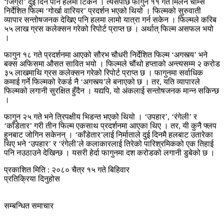
‘जिग्री’ दुई दिन पनि हलमा टिकेन । त्यसपछि फागुन ११ गते मिलन चाम्स
निर्देशित फिल्म ‘गोर्खा वारियर’ प्रदर्शन भएको थियो । फिल्मको सुरुवाती
व्यापार सन्तोषजनक देखिए पनि हलमा लामो यात्रा गर्न सकेन । फिल्मले करिब
५५ लाख ग्रस कलेक्सन गरेको रिपोर्ट प्राप्त छ । अर्थात् फिल्म असफल भयो
।
फागुन १८ गते प्रदर्शनमा आएको सौरभ चौधरी निर्देशित फिल्म ‘अगस्त्य’ भने
बक्स अफिसमा औसत सावित भयो । फिल्मले चौंथो हप्ताको अन्त्यसम्म २ करोड
३५ लाखमाथि ग्रस कलेक्सन गरेको रिपोर्ट प्राप्त छ । फागुनमा सर्वाधिक
कमाई गर्ने फिल्मको रेकर्ड नै ‘अगस्त्य’ले बनाएको छ । तर, यति व्यापारले
फिल्मको लगानी सुरक्षित हुँदैन । यद्यपि, यो अंकलाई सन्तोषजनक मान्न सकिन्छ
।
फागुन २५ गते भने त्रिपक्षीय भिडन्त भएको थियो । ‘उपहार’, ‘रंगेली’ र
‘काँडेतार’ गरी तीन फिल्म एकसाथ प्रदर्शनमा आएका थिए । तर, यी कुनै फ्लप
हुनबाट जोगिन सकेनन् । ‘काँडेतार’लाई निर्माताले दुई दिनमै हलबाट उतारेका
थिए भने ‘उपहार’ र ‘रंगेली’ले कलाकारलाई तिरेको पारिश्रमिकको एक तिहाई
पनि नउठाउने देखिन्छ । यसरी हेर्दा फागुनमा दश करोडको लगानी डुबेको छ ।
प्रकाशित मिति : २०८० चैत्र १५ गते बिहिवार
प्रतिक्रिया दिनुहोस
सम्बन्धित समाचार