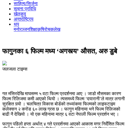
साहित्य/सिर्जना
सूचना प्रविधि
खेलकुद
अन्तर्राष्ट्रिय
थप
मनोरञ्‍जन
शिक्षा
कृषि
रोचक
लेख
फागुनका ६ फिल्म मध्य ‘अगस्त्य’ औसत, अरु डुबे
जलजला टाइम्स
गत मंसिरदेखि माघसम्म ५ वटा फिल्म प्रदर्शनमा आए । जाडो मौसमका कारण
फिल्म रिलिजमा कमी आएको थियो । त्यसमध्ये फिल्म ‘दयारानी’ले मात्र लगानी
सुरक्षित गर्‍यो । चलचित्र विकास बोर्डको तथ्यांकमा फिल्मको लाइफटाइम
कलेक्सन २ करोड ६० लाख ग्रस छ । फागुन महिनामा भने फिल्म रिलिजको
बाढी नै देखियो । यो एक महिनामा मात्र ६ वटा नेपाली फिल्म प्रदर्शन भए ।
फागुन पहिलो हप्ता अर्थात् ४ गते प्रदर्शनमा आएको आकाश मगर निर्देशित फिल्म