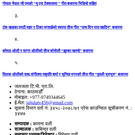
गोपाल नेपाल जी एमको “यु एस टेक्सासमा ” गीत बजारमा भिडियो सहित
३.
टंक खडका,एमटी महर र टिका प्रसाईको स्वरमा तीज गीत “पाच दिन भात खादिन” बजारमा
४.
कोमल ओली र सागर ओलीको तीज कोसेली “झुम्का खस्यो” बजारमा
५.
तिलक ओलीको सब्द,संगीतमा पशुपति शर्मा र सुनिता मगरको तीज गीत “पुतली भुरुभुरु” बजारमा
जलजला टि.भी. प्रा.लि.
ठेगाना: काठमाडौँ
मोबाइल: +977-9749344645
ई-मेल:
jaljalatv456@gmail.com
सूचना विभाग दर्ता नं: ३४५८-२०७८/७९ प्रेस काउन्सिल सूचीकरण नं. :
३४७७
सम्पादक :
कामना वली
सञ्‍चालक :
कबिन्द्र वली
समाचार प्रमुख/डिरेक्टर :
बिरेन्द्र वली