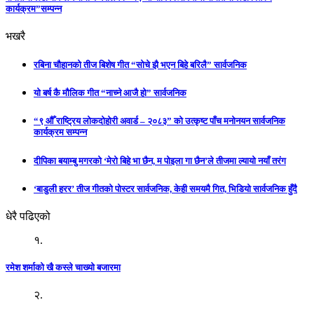
कार्यक्रम”सम्पन्न
भखरै
रबिना चौहानको तीज बिशेष गीत “सोचे झै भएन बिहे बरिलै” सार्वजनिक
यो बर्ष कै मौलिक गीत “नाच्ने आजै हो” सार्वजनिक
“९ औँ राष्ट्रिय लोकदोहोरी अवार्ड – २०८३” को उत्कृष्ट पाँच मनोनयन सार्वजनिक
कार्यक्रम सम्पन्न
दीपिका बयाम्बु मगरको ‘मेरो बिहे भा छैन, म पोइला गा छैन’ले तीजमा ल्यायो नयाँ तरंग
‘बाडुली हरर’ तीज गीतको पोस्टर सार्वजनिक, केही समयमै गित, भिडियो सार्वजनिक हुँदै
धेरै पढिएको
१.
रमेश शर्माको खै कस्ले चाख्यो बजारमा
२.