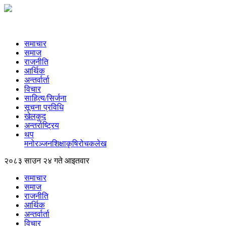
समाचार
समाज
राजनीति
आर्थिक
अन्तर्वार्ता
विचार
साहित्य/सिर्जना
सूचना प्रविधि
खेलकुद
अन्तर्राष्ट्रिय
थप
मनोरञ्‍जन
शिक्षा
कृषि
रोचक
लेख
२०८३ साउन २४ गते आइतवार
समाचार
समाज
राजनीति
आर्थिक
अन्तर्वार्ता
विचार