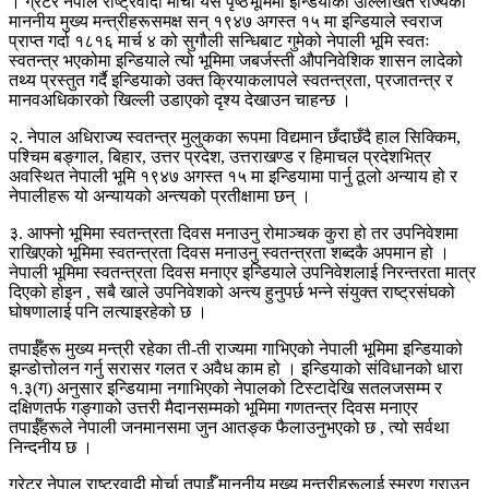
। ग्रेटर नेपाल राष्ट्रवादी मोर्चा यसै पृष्ठभूमिमा इन्डियाका उल्लिखित राज्यका
माननीय मुख्य मन्त्रीहरूसमक्ष सन् १९४७ अगस्त १५ मा इन्डियाले स्वराज
प्राप्त गर्दा १८१६ मार्च ४ को सुगौली सन्धिबाट गुमेको नेपाली भूमि स्वतः
स्वतन्त्र भएकोमा इन्डियाले त्यो भूमिमा जबर्जस्ती औपनिवेशिक शासन लादेको
तथ्य प्रस्तुत गर्दै इन्डियाको उक्त क्रियाकलापले स्वतन्त्रता, प्रजातन्त्र र
मानवअधिकारको खिल्ली उडाएको दृश्य देखाउन चाहन्छ ।
२. नेपाल अधिराज्य स्वतन्त्र मुलुकका रूपमा विद्यमान छँदाछँदै हाल सिक्किम,
पश्चिम बङ्गाल, बिहार, उत्तर प्रदेश, उत्तराखण्ड र हिमाचल प्रदेशभित्र
अवस्थित नेपाली भूमि १९४७ अगस्त १५ मा इन्डियामा पार्नु ठूलो अन्याय हो र
नेपालीहरू यो अन्यायको अन्त्यको प्रतीक्षामा छन् ।
३. आफ्नो भूमिमा स्वतन्त्रता दिवस मनाउनु रोमाञ्चक कुरा हो तर उपनिवेशमा
राखिएको भूमिमा स्वतन्त्रता दिवस मनाउनु स्वतन्त्रता शब्दकै अपमान हो ।
नेपाली भूमिमा स्वतन्त्रता दिवस मनाएर इन्डियाले उपनिवेशलाई निरन्तरता मात्र
दिएको होइन , सबै खाले उपनिवेशको अन्त्य हुनुपर्छ भन्ने संयुक्त राष्ट्रसंघको
घोषणालाई पनि लत्याइरहेको छ ।
तपाईँहरू मुख्य मन्त्री रहेका ती-ती राज्यमा गाभिएको नेपाली भूमिमा इन्डियाको
झन्डोत्तोलन गर्नु सरासर गलत र अवैध काम हो । इन्डियाको संविधानको धारा
१.३(ग) अनुसार इन्डियामा नगाभिएको नेपालको टिस्टादेखि सतलजसम्म र
दक्षिणतर्फ गङ्गाको उत्तरी मैदानसम्मको भूमिमा गणतन्त्र दिवस मनाएर
तपाईँहरूले नेपाली जनमानसमा जुन आतङ्क फैलाउनुभएको छ , त्यो सर्वथा
निन्दनीय छ ।
ग्रेटर नेपाल राष्ट्रवादी मोर्चा तपाईँ माननीय मुख्य मन्त्रीहरूलाई स्मरण गराउन