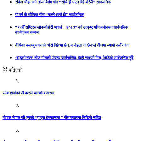
रबिना चौहानको तीज बिशेष गीत “सोचे झै भएन बिहे बरिलै” सार्वजनिक
यो बर्ष कै मौलिक गीत “नाच्ने आजै हो” सार्वजनिक
“९ औँ राष्ट्रिय लोकदोहोरी अवार्ड – २०८३” को उत्कृष्ट पाँच मनोनयन सार्वजनिक
कार्यक्रम सम्पन्न
दीपिका बयाम्बु मगरको ‘मेरो बिहे भा छैन, म पोइला गा छैन’ले तीजमा ल्यायो नयाँ तरंग
‘बाडुली हरर’ तीज गीतको पोस्टर सार्वजनिक, केही समयमै गित, भिडियो सार्वजनिक हुँदै
धेरै पढिएको
१.
रमेश शर्माको खै कस्ले चाख्यो बजारमा
२.
गोपाल नेपाल जी एमको “यु एस टेक्सासमा ” गीत बजारमा भिडियो सहित
३.