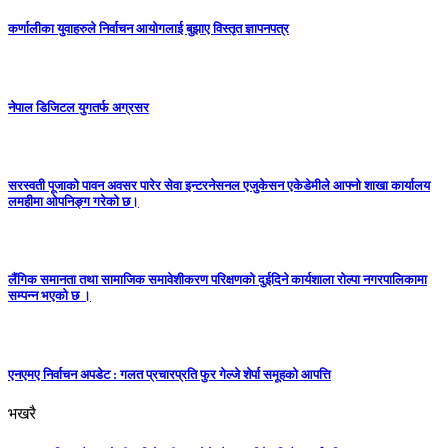
कर्णालीका युवाहरुले निर्वाचन आयोगलाई बुझाए विस्तृत ज्ञापनपत्र
नेपाल डिजिटल युगतर्फ अग्रसर
सरस्वती पूजाको पावन अवसर पारेर सेवा इन्टरनेसनल एजुकेसन एकेडेमीले आफ्नो शाखा कार्यालय
लमहीमा ओपनिङ्ग गरेको छ।
लैंगिक समानता तथा सामाजिक समावेशीकरण परिक्षणकाे दुईदिने कार्यशाला राेल्पा नगरपालिकामा
सम्पन्न भएको छ ।
एनएमए निर्वाचन अपडेट : गलत प्रचारप्रति फुर गेल्जे शेर्पा समूहको आपत्ति
भखरै