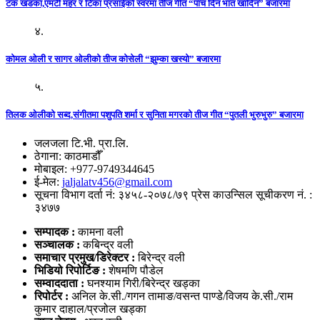
टंक खडका,एमटी महर र टिका प्रसाईको स्वरमा तीज गीत “पाच दिन भात खादिन” बजारमा
४.
कोमल ओली र सागर ओलीको तीज कोसेली “झुम्का खस्यो” बजारमा
५.
तिलक ओलीको सब्द,संगीतमा पशुपति शर्मा र सुनिता मगरको तीज गीत “पुतली भुरुभुरु” बजारमा
जलजला टि.भी. प्रा.लि.
ठेगाना: काठमाडौँ
मोबाइल: +977-9749344645
ई-मेल:
jaljalatv456@gmail.com
सूचना विभाग दर्ता नं: ३४५८-२०७८/७९ प्रेस काउन्सिल सूचीकरण नं. :
३४७७
सम्पादक :
कामना वली
सञ्‍चालक :
कबिन्द्र वली
समाचार प्रमुख/डिरेक्टर :
बिरेन्द्र वली
भिडियो
रिपोर्टिङ :
शेषमणि पौडेल
सम्वाददाता :
घनश्याम गिरी/बिरेन्द्र खड्का
रिपोर्टर :
अनिल के.सी./गगन तामाङ/वसन्त पाण्डे/विजय के.सी./राम
कुमार दाहाल/प्रजोल खड्का