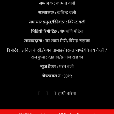
कामना वली
सम्पादक :
कबिन्द्र वली
सञ्‍चालक :
बिरेन्द्र वली
समाचार प्रमुख/डिरेक्टर :
शेषमणि पौडेल
भिडियो
रिपोर्टिङ :
घनश्याम गिरी/बिरेन्द्र खड्का
सम्वाददाता :
अनिल के.सी./गगन तामाङ/वसन्त पाण्डे/विजय के.सी./
रिपोर्टर :
राम कुमार दाहाल/प्रजोल खड्का
भरत वली
न्युज डेक्स
:
३३१५
पोष्‍टबक्स नं :
हाम्रो बारेमा