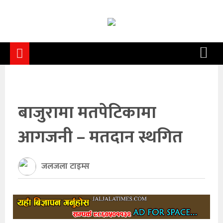
समाचार
समाज
राजनीति
आर्थिक
बाजुरामा मतपेटिकामा
अन्तर्वार्ता
आगजनी – मतदान स्थगित
विचार
साहित्य/
जलजला टाइम्स
सिर्जना
सूचना
प्रविधि