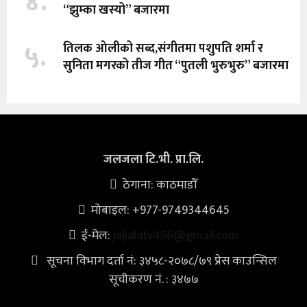
४.
“झुम्का खस्यो” बजारमा
५.
तिलक ओलीको सब्द,संगीतमा पशुपति शर्मा र
सुनिता मगरको तीज गीत “पुतली भुरुभुरु” बजारमा
जलजला टि.भी. प्रा.लि.
ठेगाना: काठमाडौँ
मोबाइल: +977-9749344645
ई-मेल:
jaljalatv456@gmail.com
सूचना विभाग दर्ता नं: ३४५८-२०७८/७९ प्रेस काउन्सिल
सूचीकरण नं. : ३४७७