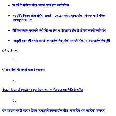
यो बर्ष कै मौलिक गीत “नाच्ने आजै हो” सार्वजनिक
“९ औँ राष्ट्रिय लोकदोहोरी अवार्ड – २०८३” को उत्कृष्ट पाँच मनोनयन सार्वजनिक
कार्यक्रम सम्पन्न
दीपिका बयाम्बु मगरको ‘मेरो बिहे भा छैन, म पोइला गा छैन’ले तीजमा ल्यायो नयाँ तरंग
‘बाडुली हरर’ तीज गीतको पोस्टर सार्वजनिक, केही समयमै गित, भिडियो सार्वजनिक हुँदै
धेरै पढिएको
१.
रमेश शर्माको खै कस्ले चाख्यो बजारमा
२.
गोपाल नेपाल जी एमको “यु एस टेक्सासमा ” गीत बजारमा भिडियो सहित
३.
टंक खडका,एमटी महर र टिका प्रसाईको स्वरमा तीज गीत “पाच दिन भात खादिन” बजारमा