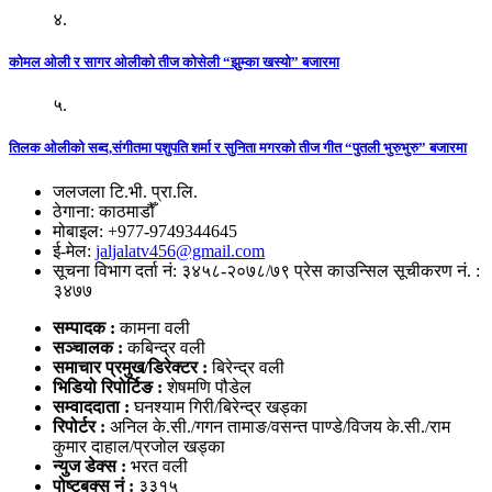
४.
कोमल ओली र सागर ओलीको तीज कोसेली “झुम्का खस्यो” बजारमा
५.
तिलक ओलीको सब्द,संगीतमा पशुपति शर्मा र सुनिता मगरको तीज गीत “पुतली भुरुभुरु” बजारमा
जलजला टि.भी. प्रा.लि.
ठेगाना: काठमाडौँ
मोबाइल: +977-9749344645
ई-मेल:
jaljalatv456@gmail.com
सूचना विभाग दर्ता नं: ३४५८-२०७८/७९ प्रेस काउन्सिल सूचीकरण नं. :
३४७७
सम्पादक :
कामना वली
सञ्‍चालक :
कबिन्द्र वली
समाचार प्रमुख/डिरेक्टर :
बिरेन्द्र वली
भिडियो
रिपोर्टिङ :
शेषमणि पौडेल
सम्वाददाता :
घनश्याम गिरी/बिरेन्द्र खड्का
रिपोर्टर :
अनिल के.सी./गगन तामाङ/वसन्त पाण्डे/विजय के.सी./राम
कुमार दाहाल/प्रजोल खड्का
न्युज डेक्स
:
भरत वली
पोष्‍टबक्स नं :
३३१५