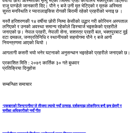
वर्षीया छोरी अस्मिताको मृत्यु भएको जिल्ला प्रही कार्यालय भक्तपुरका डिएसपी
राजु पाण्डेले जानकारी दिए। पौने ९ बजे उनी मृत भेटिएको र मृतक अस्मिता
सुस्त मनस्थिति र प्यारालाइसिस रोगकी बिरामी रहेको प्रहरीको भनाइ छ ।
यस्तै हरिशरणकी १४ वर्षीया छोरी नित्मा केसीको उद्धार गरी कोरियन अस्पताल
लगिएको र उनको अवस्था समान्य रहेकोले डिस्चार्ज भइसकेको प्रहरीले
जनाएको छ। नेपाल प्रहरी, नेपाली सेना, सशस्त्र प्रहरी बल, भक्तपुरबाट दुई
वटा दमकल, जनप्रतिनिधि र स्थानीयको सहयोगमा पौने ९ बजे आगो
नियन्त्रणमा आएको थियो ।
आगलागी कसरी भयो भनेर घटनाको अनुसन्धान भइरहेको प्रहरीले जनाएको छ।
प्रकाशित मिति : २०७९ कार्तिक ३० गते बुधवार
प्रतिक्रिया दिनुहोस
सम्बन्धित समाचार
‘एकबारको जिन्दगानीमा’ले तीजमा ल्यायो नयाँ उत्साह, दर्शकमाझ लोकप्रिय बन्दै कृष छेत्री र
समीक्षा अधिकारीको नयाँ गीत