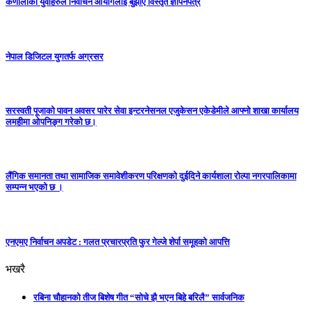
कर्णालीका युवाहरुले निर्वाचन आयोगलाई बुझाए विस्तृत ज्ञापनपत्र
नेपाल डिजिटल युगतर्फ अग्रसर
सरस्वती पूजाको पावन अवसर पारेर सेवा इन्टरनेसनल एजुकेसन एकेडेमीले आफ्नो शाखा कार्यालय
लमहीमा ओपनिङ्ग गरेको छ।
लैंगिक समानता तथा सामाजिक समावेशीकरण परिक्षणकाे दुईदिने कार्यशाला राेल्पा नगरपालिकामा
सम्पन्न भएको छ ।
एनएमए निर्वाचन अपडेट : गलत प्रचारप्रति फुर गेल्जे शेर्पा समूहको आपत्ति
भखरै
रबिना चौहानको तीज बिशेष गीत “सोचे झै भएन बिहे बरिलै” सार्वजनिक