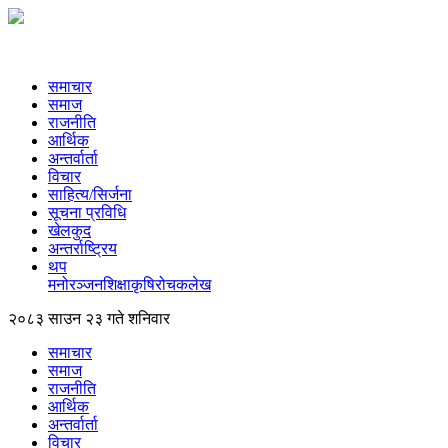
समाचार
समाज
राजनीति
आर्थिक
अन्तर्वार्ता
विचार
साहित्य/सिर्जना
सूचना प्रविधि
खेलकुद
अन्तर्राष्ट्रिय
थप
मनोरञ्‍जन
शिक्षा
कृषि
रोचक
लेख
२०८३ साउन २३ गते शनिवार
समाचार
समाज
राजनीति
आर्थिक
अन्तर्वार्ता
विचार