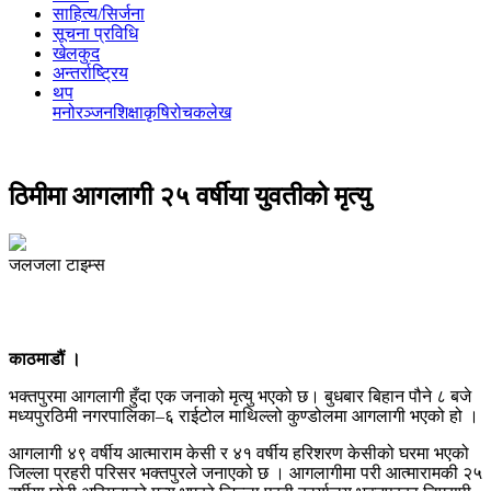
साहित्य/सिर्जना
सूचना प्रविधि
खेलकुद
अन्तर्राष्ट्रिय
थप
मनोरञ्‍जन
शिक्षा
कृषि
रोचक
लेख
ठिमीमा आगलागी २५ वर्षीया युवतीको मृत्यु
जलजला टाइम्स
काठमाडौं ।
भक्तपुरमा आगलागी हुँदा एक जनाको मृत्यु भएको छ। बुधबार बिहान पौने ८ बजे
मध्यपुरठिमी नगरपालिका–६ राईटोल माथिल्लो कुण्डोलमा आगलागी भएको हो ।
आगलागी ४९ वर्षीय आत्माराम केसी र ४१ वर्षीय हरिशरण केसीको घरमा भएको
जिल्ला प्रहरी परिसर भक्तपुरले जनाएको छ । आगलागीमा परी आत्मारामकी २५