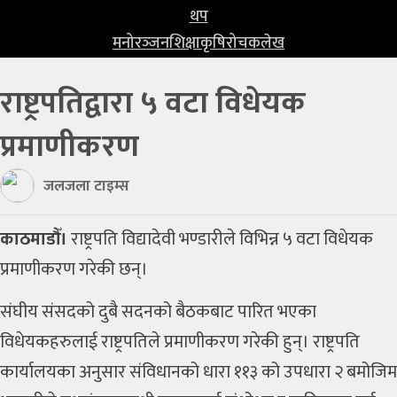
प्रविधि
थप
मनोरञ्‍जन
शिक्षा
कृषि
रोचक
लेख
खेलकुद
राष्ट्रपतिद्वारा ५ वटा विधेयक
अन्तर्राष्ट्रिय
प्रमाणीकरण
थप
मनोरञ्‍जन
जलजला टाइम्स
शिक्षा
काठमाडौँ।
राष्ट्रपति विद्यादेवी भण्डारीले विभिन्न ५ वटा विधेयक
कृषि
प्रमाणीकरण गरेकी छन्।
रोचक
संघीय संसदको दुबै सदनको बैठकबाट पारित भएका
लेख
विधेयकहरुलाई राष्ट्रपतिले प्रमाणीकरण गरेकी हुन्। राष्ट्रपति
कार्यालयका अनुसार संविधानको धारा ११३ को उपधारा २ बमोजिम