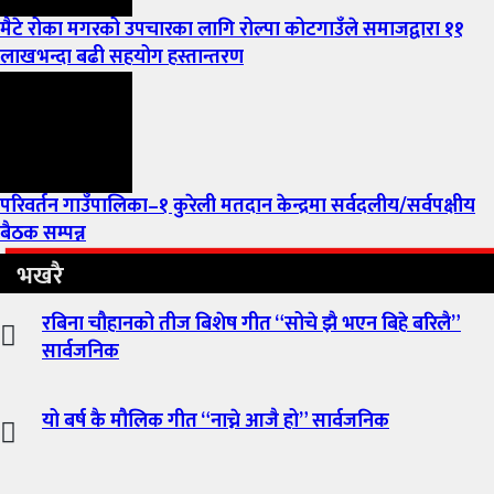
मैटे रोका मगरको उपचारका लागि रोल्पा कोटगाउँले समाजद्वारा ११
लाखभन्दा बढी सहयोग हस्तान्तरण
परिवर्तन गाउँपालिका–१ कुरेली मतदान केन्द्रमा सर्वदलीय/सर्वपक्षीय
बैठक सम्पन्न
भखरै
रबिना चौहानको तीज बिशेष गीत “सोचे झै भएन बिहे बरिलै”
सार्वजनिक
यो बर्ष कै मौलिक गीत “नाच्ने आजै हो” सार्वजनिक