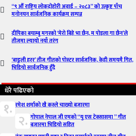
“९ औँ राष्ट्रिय लोकदोहोरी अवार्ड – २०८३” को उत्कृष्ट पाँच
मनोनयन सार्वजनिक कार्यक्रम सम्पन्न
दीपिका बयाम्बु मगरको ‘मेरो बिहे भा छैन, म पोइला गा छैन’ले
तीजमा ल्यायो नयाँ तरंग
‘बाडुली हरर’ तीज गीतको पोस्टर सार्वजनिक, केही समयमै गित,
भिडियो सार्वजनिक हुँदै
धेरै पढिएको
१.
रमेश शर्माको खै कस्ले चाख्यो बजारमा
२.
गोपाल नेपाल जी एमको “यु एस टेक्सासमा ” गीत
बजारमा भिडियो सहित