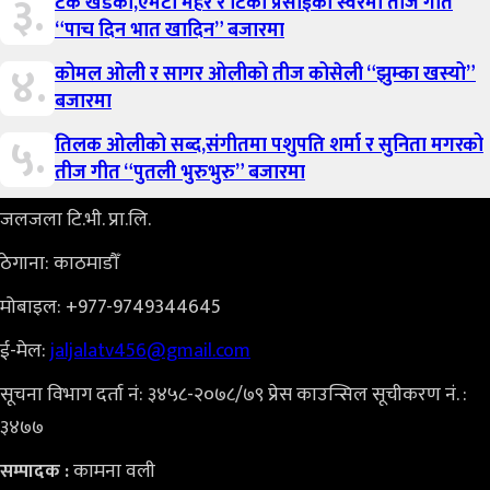
३.
टंक खडका,एमटी महर र टिका प्रसाईको स्वरमा तीज गीत
“पाच दिन भात खादिन” बजारमा
४.
कोमल ओली र सागर ओलीको तीज कोसेली “झुम्का खस्यो”
बजारमा
५.
तिलक ओलीको सब्द,संगीतमा पशुपति शर्मा र सुनिता मगरको
तीज गीत “पुतली भुरुभुरु” बजारमा
जलजला टि.भी. प्रा.लि.
ठेगाना: काठमाडौँ
मोबाइल: +977-9749344645
ई-मेल:
jaljalatv456@gmail.com
सूचना विभाग दर्ता नं: ३४५८-२०७८/७९ प्रेस काउन्सिल सूचीकरण नं. :
३४७७
कामना वली
सम्पादक :