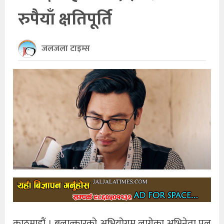
रुपैयाँ क्षतिपूर्ति
खेलकुद
अन्तर्राष्ट्रिय
जलजला टाइम्स
थप
काठमाडौं । बलात्कारको अभियोगम लागेका अभिनेता पल