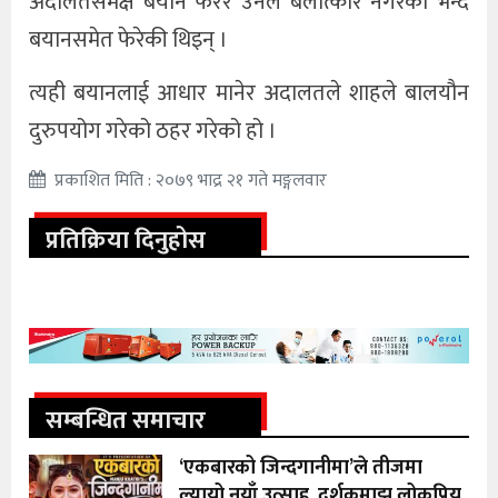
अदालतसमक्ष बयान फेरेर उनले बलात्कार नगरेको भन्दै
बयानसमेत फेरेकी थिइन् ।
त्यही बयानलाई आधार मानेर अदालतले शाहले बालयौन
दुरुपयोग गरेको ठहर गरेको हो ।
प्रकाशित मिति : २०७९ भाद्र २१ गते मङ्गलवार
प्रतिक्रिया दिनुहोस
सम्बन्धित समाचार
‘एकबारको जिन्दगानीमा’ले तीजमा
ल्यायो नयाँ उत्साह, दर्शकमाझ लोकप्रिय