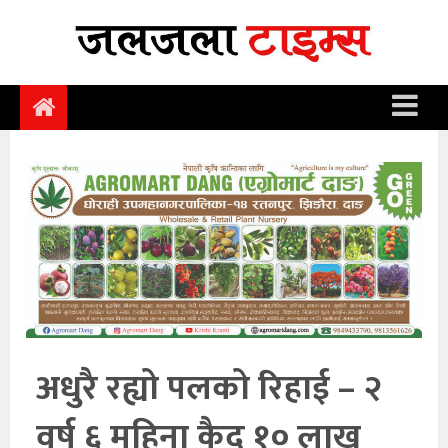
समाचार
समाज
राजनीति
आर्थिक
अन्तर्वार्ता
विचार
साहित्य/
सिर्जना
अधुरै रह्यो पलको रिहाई – २
सूचना
वर्ष ६ महिना कैद १० लाख
प्रविधि