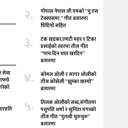
२.
गोपाल नेपाल जी एमको “यु एस
टेक्सासमा ” गीत बजारमा
भिडियो सहित
३.
टंक खडका,एमटी महर र टिका
प्रसाईको स्वरमा तीज गीत
“पाच दिन भात खादिन”
बजारमा
४.
 सेवा
कोमल ओली र सागर ओलीको
आफ्नो
तीज कोसेली “झुम्का खस्यो”
गरेको
बजारमा
५.
तिलक ओलीको सब्द,संगीतमा
ारप्रति
पशुपति शर्मा र सुनिता मगरको
तीज गीत “पुतली भुरुभुरु”
बजारमा