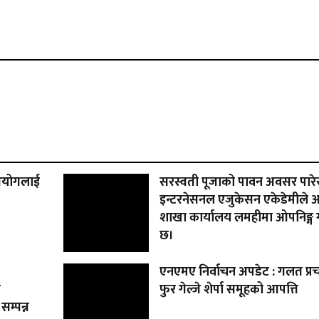
 आयोगलाई
सरस्वती पूजाको पावन अवसर पारेर
इन्टरनेसनल एजुकेसन एकेडेमीले 
शाखा कार्यालय लमहीमा ओपनिङ्ग 
छ।
एनएमए निर्वाचन अपडेट : गलत प्रच
े
फुर गेल्जे शेर्पा समूहको आपत्ति
सम्पन्न