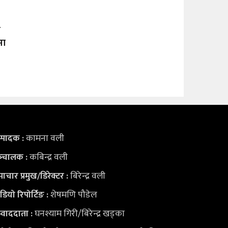
ो
मा
कामना वली
्पादक :
कबिन्द्र वली
्‍चालक :
बिरेन्द्र वली
ाचार प्रमुख/डिरेक्टर :
शेषमणि पौडेल
डियो
रिपोर्टिङ :
घनश्याम गिरी/बिरेन्द्र खड्का
्वाददाता :