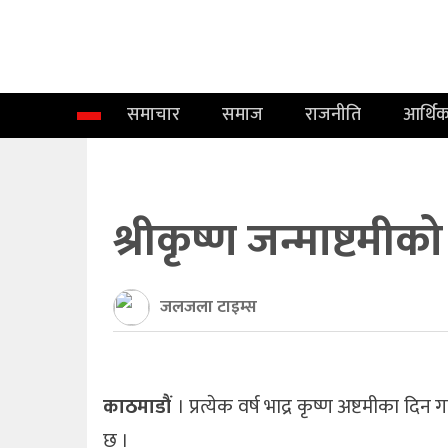
समाचार
समाज
समाचार
समाज
राजनीति
आर्थि
राजनीति
आर्थिक
अन्तर्वार्ता
श्रीकृष्ण जन्माष्टमीक
विचार
जलजला टाइम्स
साहित्य/
सिर्जना
सूचना
काठमाडौं
। प्रत्येक वर्ष भाद्र कृष्ण अष्टमीका दिन
छ ।
प्रविधि