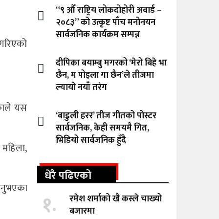
“९ औँ राष्ट्रिय लोकदोहोरी अवार्ड –
२०८३” को उत्कृष्ट पाँच मनोनयन
सार्वजनिक कार्यक्रम सम्पन्न
ा गरिएको
दीपिका बयाम्बु मगरको ‘मेरो बिहे भा
छैन, म पोइला गा छैन’ले तीजमा
ल्यायो नयाँ तरंग
एकाले यस
‘बाडुली हरर’ तीज गीतको पोस्टर
सार्वजनिक, केही समयमै गित,
भिडियो सार्वजनिक हुँदै
ी महिला,
धेरै पढिएको
्मनुभएका
१.
रमेश शर्माको खै कस्ले चाख्यो
बजारमा