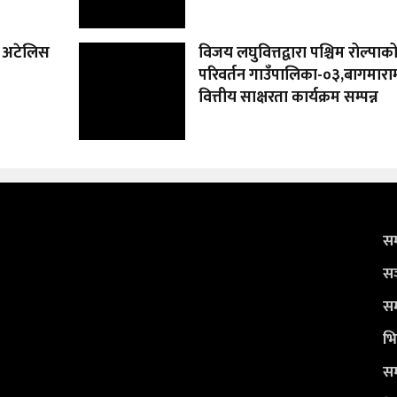
 अटेलिस
विजय लघुवित्तद्वारा पश्चिम रोल्पाक
परिवर्तन गाउँपालिका-०३,बागमारा
वित्तीय साक्षरता कार्यक्रम सम्पन्न
सम
सञ
सम
भि
सम