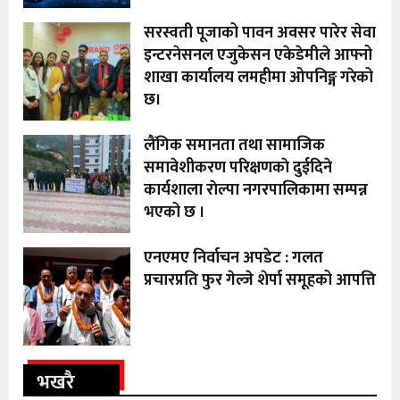
सरस्वती पूजाको पावन अवसर पारेर सेवा
इन्टरनेसनल एजुकेसन एकेडेमीले आफ्नो
शाखा कार्यालय लमहीमा ओपनिङ्ग गरेको
छ।
लैंगिक समानता तथा सामाजिक
समावेशीकरण परिक्षणकाे दुईदिने
कार्यशाला राेल्पा नगरपालिकामा सम्पन्न
भएको छ ।
एनएमए निर्वाचन अपडेट : गलत
प्रचारप्रति फुर गेल्जे शेर्पा समूहको आपत्ति
भखरै