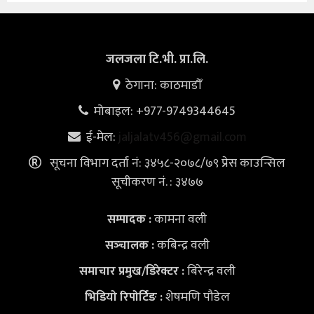
जलजला टि.भी. प्रा.लि.
ठेगाना: काठमाडौँ
मोबाइल: +977-9749344645
ई-मेल:
jaljalatv456@gmail.com
सूचना विभाग दर्ता नं: ३४५८-२०७८/७९ प्रेस काउन्सिल
सूचीकरण नं. : ३४७७
कामना वली
सम्पादक :
कबिन्द्र वली
सञ्‍चालक :
बिरेन्द्र वली
समाचार प्रमुख/डिरेक्टर :
शेषमणि पौडेल
भिडियो
रिपोर्टिङ :