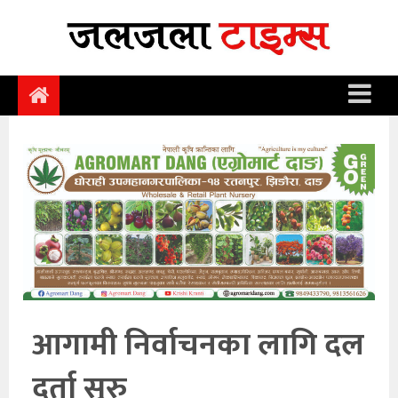
समाचार
समाज
राजनीति
आर्थिक
अन्तर्वार्ता
विचार
साहित्य/
सिर्जना
आगामी निर्वाचनका लागि दल
सूचना
दर्ता सुरु
प्रविधि