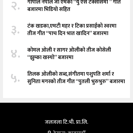
२.
गोपाल नेपाल जी एमको “यु एस टेक्सासमा ” गीत
बजारमा भिडियो सहित
३.
टंक खडका,एमटी महर र टिका प्रसाईको स्वरमा
तीज गीत “पाच दिन भात खादिन” बजारमा
४.
कोमल ओली र सागर ओलीको तीज कोसेली
“झुम्का खस्यो” बजारमा
५.
तिलक ओलीको सब्द,संगीतमा पशुपति शर्मा र
सुनिता मगरको तीज गीत “पुतली भुरुभुरु” बजारमा
जलजला टि.भी. प्रा.लि.