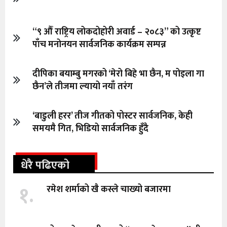
“९ औँ राष्ट्रिय लोकदोहोरी अवार्ड – २०८३” को उत्कृष्ट
पाँच मनोनयन सार्वजनिक कार्यक्रम सम्पन्न
दीपिका बयाम्बु मगरको ‘मेरो बिहे भा छैन, म पोइला गा
छैन’ले तीजमा ल्यायो नयाँ तरंग
‘बाडुली हरर’ तीज गीतको पोस्टर सार्वजनिक, केही
समयमै गित, भिडियो सार्वजनिक हुँदै
धेरै पढिएको
१.
रमेश शर्माको खै कस्ले चाख्यो बजारमा