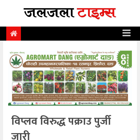
समाचार
समाज
राजनीति
आर्थिक
अन्तर्वार्ता
विचार
साहित्य/
सिर्जना
विप्लव विरुद्ध पक्राउ पुर्जी
सूचना
जारी
प्रविधि