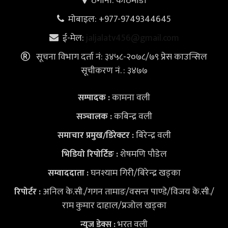
ठेगाना: काठमाडौँ
मोबाइल: +977-9749344645
ई-मेल:
jaljalatv456@gmail.com
सूचना विभाग दर्ता नं: ३४५८-२०७८/७९ प्रेस काउन्सिल
सूचीकरण नं. : ३४७७
कामना वली
सम्पादक :
कबिन्द्र वली
सञ्‍चालक :
बिरेन्द्र वली
समाचार प्रमुख/डिरेक्टर :
शेषमणि पौडेल
भिडियो
रिपोर्टिङ :
घनश्याम गिरी/बिरेन्द्र खड्का
सम्वाददाता :
अनिल के.सी./गगन तामाङ/वसन्त पाण्डे/विजय के.सी./
रिपोर्टर :
राम कुमार दाहाल/प्रजोल खड्का
भरत वली
न्युज डेक्स
: