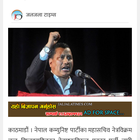
खेलकुद
जलजला टाइम्स
अन्तर्राष्ट्रिय
थप
काठमाडौं । नेपाल कम्युनिष्ट पार्टीका महासचिव नेत्रविक्रम