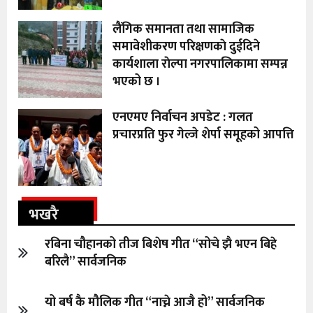
लैंगिक समानता तथा सामाजिक
समावेशीकरण परिक्षणकाे दुईदिने
कार्यशाला राेल्पा नगरपालिकामा सम्पन्न
भएको छ ।
एनएमए निर्वाचन अपडेट : गलत
प्रचारप्रति फुर गेल्जे शेर्पा समूहको आपत्ति
भखरै
रबिना चौहानको तीज बिशेष गीत “सोचे झै भएन बिहे
बरिलै” सार्वजनिक
यो बर्ष कै मौलिक गीत “नाच्ने आजै हो” सार्वजनिक