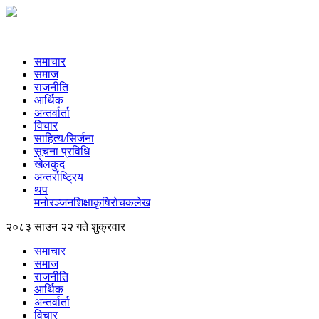
समाचार
समाज
राजनीति
आर्थिक
अन्तर्वार्ता
विचार
साहित्य/सिर्जना
सूचना प्रविधि
खेलकुद
अन्तर्राष्ट्रिय
थप
मनोरञ्‍जन
शिक्षा
कृषि
रोचक
लेख
२०८३ साउन २२ गते शुक्रवार
समाचार
समाज
राजनीति
आर्थिक
अन्तर्वार्ता
विचार