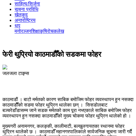
साहित्य/सिर्जना
सूचना प्रविधि
खेलकुद
अन्तर्राष्ट्रिय
थप
मनोरञ्‍जन
शिक्षा
कृषि
रोचक
लेख
फेरी थुप्रियो काठमाडौैँको सडकमा फोहर
जलजला टाइम्स
काठमाडौं । बाटो मर्मतको कारण साबिक बमोजिम फोहर व्यवस्थापन हुन नसक्दा
काठमाडौैँको सडमा फोहर थुप्रिन थालेका छन् । सिसडोलबाट
बञ्चरेडाँडासम्म जाने सडक मर्मतको काम पूरा नभएकाले साबिक बमोजिम फोहर
व्यवस्थापन हुन नसक्दा काठमाडौँको मुख्य चोकमा फोहर थुप्रिन थालेको हो ।
मुख्यगरी अनामनगर, कलङ्की, कालीमाटी, बल्खुलगायतका स्थानमा फोहर
थुप्रिन थालेको छ । काठमाडौँ महानगरपालिकाले सार्वजनिक सूचना जारी गर्दै