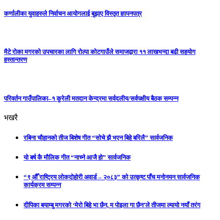
कर्णालीका युवाहरुले निर्वाचन आयोगलाई बुझाए विस्तृत ज्ञापनपत्र
मैटे रोका मगरको उपचारका लागि रोल्पा कोटगाउँले समाजद्वारा ११ लाखभन्दा बढी सहयोग
हस्तान्तरण
परिवर्तन गाउँपालिका–१ कुरेली मतदान केन्द्रमा सर्वदलीय/सर्वपक्षीय बैठक सम्पन्न
भखरै
रबिना चौहानको तीज बिशेष गीत “सोचे झै भएन बिहे बरिलै” सार्वजनिक
यो बर्ष कै मौलिक गीत “नाच्ने आजै हो” सार्वजनिक
“९ औँ राष्ट्रिय लोकदोहोरी अवार्ड – २०८३” को उत्कृष्ट पाँच मनोनयन सार्वजनिक
कार्यक्रम सम्पन्न
दीपिका बयाम्बु मगरको ‘मेरो बिहे भा छैन, म पोइला गा छैन’ले तीजमा ल्यायो नयाँ तरंग