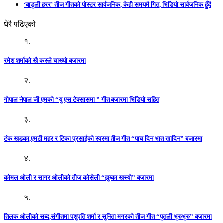
‘बाडुली हरर’ तीज गीतको पोस्टर सार्वजनिक, केही समयमै गित, भिडियो सार्वजनिक हुँदै
धेरै पढिएको
१.
रमेश शर्माको खै कस्ले चाख्यो बजारमा
२.
गोपाल नेपाल जी एमको “यु एस टेक्सासमा ” गीत बजारमा भिडियो सहित
३.
टंक खडका,एमटी महर र टिका प्रसाईको स्वरमा तीज गीत “पाच दिन भात खादिन” बजारमा
४.
कोमल ओली र सागर ओलीको तीज कोसेली “झुम्का खस्यो” बजारमा
५.
तिलक ओलीको सब्द,संगीतमा पशुपति शर्मा र सुनिता मगरको तीज गीत “पुतली भुरुभुरु” बजारमा