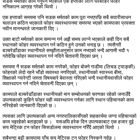
सडक मर्मतको काम गर्नुपर्ने भएकाले एक हप्ताका लागि घरबाहिर फोहर
ननिकाल्न आग्रह गरेको थियो ।
एक हप्ताको समयमा पनि सडक मर्मतको काम पूरा नभएपछि सबै सवारीसाधन
चलाउन कठिन भएकाले फोहर व्यवस्थापनमा समस्या भएको कामपाका प्रवक्ता
नवीन मानन्धरले जानकारी दिए ।
उक्त बाटो मर्मतको काम सम्पन्न गर्न अझै समय लाग्ने भएकाले कही दिन सबै
स्थानको फोहर व्यवस्थापन गर्न कठिन हुने उनको भनाइ छ । त्यसैगरी
बञ्चरेडाँडाका स्थानीयले सम्झौताअनुसार काम नभएको भन्दै आगामी भदौ १
गतेदेखि फोहर व्यवस्थापन गर्न नदिने चेतावनी दिएका छन् ।
समयमा नै सडक मर्मतको काम नगरेको, फोहर बोक्ने गाडीमा (लिचड ट्याङ्की)
फोहरको लेदो रहने भाँडो व्यवस्था नगरिएको, स्थानीयको स्वास्थ्य बीमा,
शिक्षाको ग्यारेन्टी जस्ता विषयबारे बेवास्ता गरिएको भन्दै स्थानीयवासीले फोहर
व्यवस्थापन गर्न नदिने चेतावनी दिएका छन् ।
कामपाले बञ्चरेडाँडाका स्थानीयको माग सम्बोधनको चरणका रहेको जनाउँदै
उपत्यकाको कुहिने फोहर यही व्यवस्थापन गर्नका लागि स्थान पहिचानको काम
गरिरहेको जानकारी दिएको छ ।
त्यसका लागि उपत्यकाको अन्य नगरपालिकासँगको सहकार्यमा जग्गा पहिचानको
काम भइरहेको बताइएको छ । यसअघि हरेक दिन उपत्यकाबाट एक हजार दुई
सय मेट्रिक टन फोहर सिसडोलमा व्यवस्थापन गरिँदै आएको थियो ।
सबैभन्दा बढी कामपामा पाँच सय मेट्रिक टन फोहर निस्कने गर्दछ ।