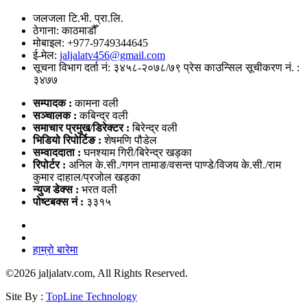
जलजला टि.भी. प्रा.लि.
ठेगाना: काठमाडौँ
मोबाइल: +977-9749344645
ई-मेल:
jaljalatv456@gmail.com
सूचना विभाग दर्ता नं: ३४५८-२०७८/७९ प्रेस काउन्सिल सूचीकरण नं. :
३४७७
सम्पादक :
कामना वली
सञ्‍चालक :
कबिन्द्र वली
समाचार प्रमुख/डिरेक्टर :
बिरेन्द्र वली
भिडियो
रिपोर्टिङ :
शेषमणि पौडेल
सम्वाददाता :
घनश्याम गिरी/बिरेन्द्र खड्का
रिपोर्टर :
अनिल के.सी./गगन तामाङ/वसन्त पाण्डे/विजय के.सी./राम
कुमार दाहाल/प्रजोल खड्का
न्युज डेक्स
:
भरत वली
पोष्‍टबक्स नं :
३३१५
हाम्रो बारेमा
©
2026 jaljalatv.com, All Rights Reserved.
Site By :
TopLine Technology