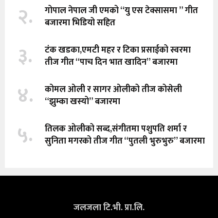
२.
गोपाल नेपाल जी एमको “यु एस टेक्सासमा ” गीत
बजारमा भिडियो सहित
३.
टंक खडका,एमटी महर र टिका प्रसाईको स्वरमा
तीज गीत “पाच दिन भात खादिन” बजारमा
४.
कोमल ओली र सागर ओलीको तीज कोसेली
“झुम्का खस्यो” बजारमा
५.
तिलक ओलीको सब्द,संगीतमा पशुपति शर्मा र
सुनिता मगरको तीज गीत “पुतली भुरुभुरु” बजारमा
जलजला टि.भी. प्रा.लि.