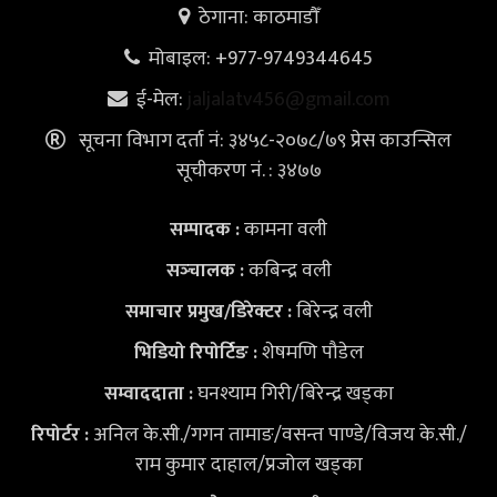
ठेगाना: काठमाडौँ
मोबाइल: +977-9749344645
ई-मेल:
jaljalatv456@gmail.com
सूचना विभाग दर्ता नं: ३४५८-२०७८/७९ प्रेस काउन्सिल
सूचीकरण नं. : ३४७७
कामना वली
सम्पादक :
कबिन्द्र वली
सञ्‍चालक :
बिरेन्द्र वली
समाचार प्रमुख/डिरेक्टर :
शेषमणि पौडेल
भिडियो
रिपोर्टिङ :
घनश्याम गिरी/बिरेन्द्र खड्का
सम्वाददाता :
अनिल के.सी./गगन तामाङ/वसन्त पाण्डे/विजय के.सी./
रिपोर्टर :
राम कुमार दाहाल/प्रजोल खड्का