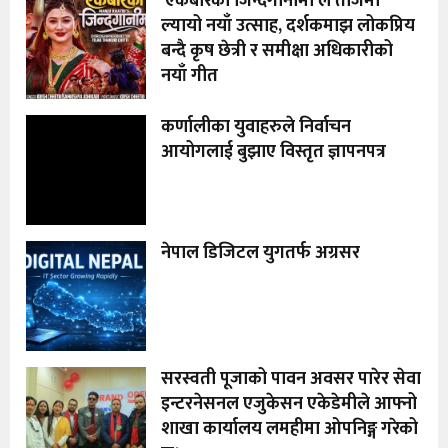
‘एकबारको जिन्दगानीमा’ले तीजमा
ल्यायो नयाँ उत्साह, दर्शकमाझ लोकप्रिय
बन्दै कृष छेत्री र समीक्षा अधिकारीको
नयाँ गीत
कर्णालीका युवाहरुले निर्वाचन
आयोगलाई बुझाए विस्तृत ज्ञापनपत्र
नेपाल डिजिटल युगतर्फ अग्रसर
सरस्वती पूजाको पावन अवसर पारेर सेवा
इन्टरनेसनल एजुकेसन एकेडेमीले आफ्नो
शाखा कार्यालय लमहीमा ओपनिङ्ग गरेको