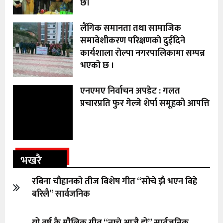
छ।
लैंगिक समानता तथा सामाजिक
समावेशीकरण परिक्षणकाे दुईदिने
कार्यशाला राेल्पा नगरपालिकामा सम्पन्न
भएको छ ।
एनएमए निर्वाचन अपडेट : गलत
प्रचारप्रति फुर गेल्जे शेर्पा समूहको आपत्ति
भखरै
रबिना चौहानको तीज बिशेष गीत “सोचे झै भएन बिहे
बरिलै” सार्वजनिक
यो बर्ष कै मौलिक गीत “नाच्ने आजै हो” सार्वजनिक