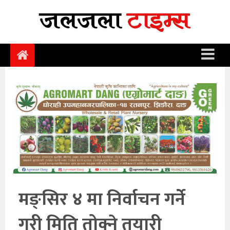
समाचार
समाज
राजनीति
आर्थिक
अन्तर्वार्ता
विचार
साहित्य/
सिर्जना
मङ्सिर ४ मा निर्वाचन गर्ने
सूचना
गरी मिति तोक्ने तयारी
प्रविधि