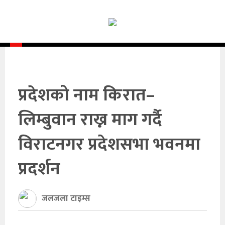
समाचार
समाज
राजनीति
आर्थिक
प्रदेशको नाम किरात–
अन्तर्वार्ता
लिम्बुवान राख्न माग गर्दै
विचार
विराटनगर प्रदेशसभा भवनमा
साहित्य/
प्रदर्शन
सिर्जना
जलजला टाइम्स
सूचना
प्रविधि