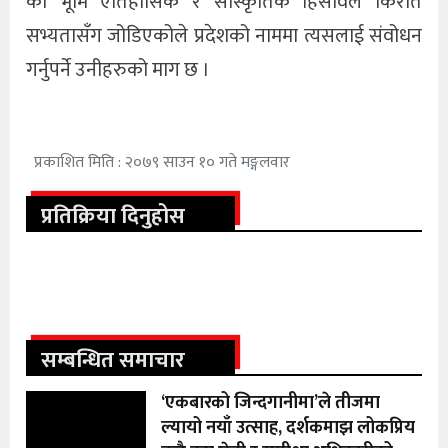
को भूमि ऐतिहासिक र साँस्कृतिक हिसावले किरात
सभ्यतासँग जोडिएकोले प्रदेशको नाममा त्यसलाई संवोधन
गर्नुपर्ने उनीहरुको माग छ ।
प्रकाशित मिति : २०७९ साउन १० गते मङ्गलवार
प्रतिक्रिया दिनुहोस
सम्बन्धित समाचार
‘एकबारको जिन्दगानीमा’ले तीजमा
ल्यायो नयाँ उत्साह, दर्शकमाझ लोकप्रिय