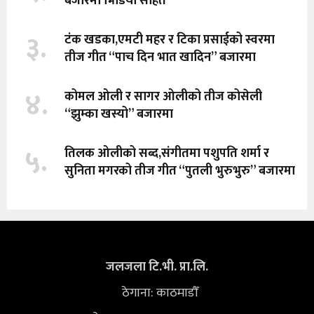
बजारमा भिडियो सहित
३.
टंक खडका,एमटी महर र टिका प्रसाईको स्वरमा
तीज गीत “पाच दिन भात खादिन” बजारमा
४.
कोमल ओली र सागर ओलीको तीज कोसेली
“झुम्का खस्यो” बजारमा
५.
तिलक ओलीको सब्द,संगीतमा पशुपति शर्मा र
सुनिता मगरको तीज गीत “पुतली भुरुभुरु” बजारमा
जलजला टि.भी. प्रा.लि.
ठेगाना: काठमाडौँ