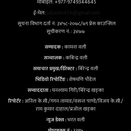
मोबाइल: +977-9749344645
ई-मेल:
jaljalatv456@gmail.com
सूचना विभाग दर्ता नं: ३४५८-२०७८/७९ प्रेस काउन्सिल
सूचीकरण नं. : ३४७७
कामना वली
सम्पादक :
कबिन्द्र वली
सञ्‍चालक :
बिरेन्द्र वली
समाचार प्रमुख/डिरेक्टर :
शेषमणि पौडेल
भिडियो
रिपोर्टिङ :
घनश्याम गिरी/बिरेन्द्र खड्का
सम्वाददाता :
अनिल के.सी./गगन तामाङ/वसन्त पाण्डे/विजय के.सी./
रिपोर्टर :
राम कुमार दाहाल/प्रजोल खड्का
भरत वली
न्युज डेक्स
:
३३१५
पोष्‍टबक्स नं :