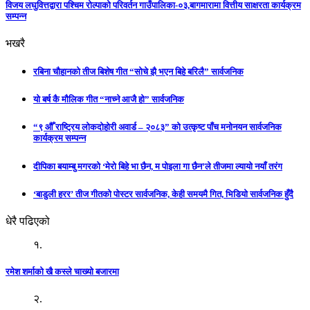
विजय लघुवित्तद्वारा पश्चिम रोल्पाको परिवर्तन गाउँपालिका-०३,बागमारामा वित्तीय साक्षरता कार्यक्रम
सम्पन्न
भखरै
रबिना चौहानको तीज बिशेष गीत “सोचे झै भएन बिहे बरिलै” सार्वजनिक
यो बर्ष कै मौलिक गीत “नाच्ने आजै हो” सार्वजनिक
“९ औँ राष्ट्रिय लोकदोहोरी अवार्ड – २०८३” को उत्कृष्ट पाँच मनोनयन सार्वजनिक
कार्यक्रम सम्पन्न
दीपिका बयाम्बु मगरको ‘मेरो बिहे भा छैन, म पोइला गा छैन’ले तीजमा ल्यायो नयाँ तरंग
‘बाडुली हरर’ तीज गीतको पोस्टर सार्वजनिक, केही समयमै गित, भिडियो सार्वजनिक हुँदै
धेरै पढिएको
१.
रमेश शर्माको खै कस्ले चाख्यो बजारमा
२.