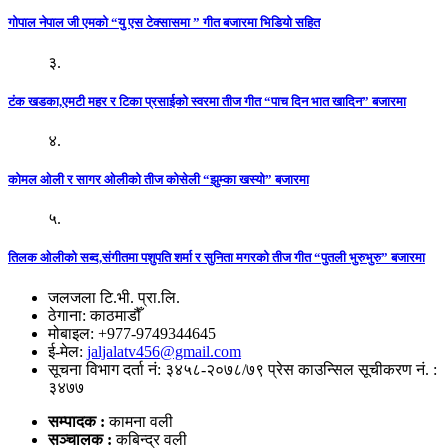
गोपाल नेपाल जी एमको “यु एस टेक्सासमा ” गीत बजारमा भिडियो सहित
३.
टंक खडका,एमटी महर र टिका प्रसाईको स्वरमा तीज गीत “पाच दिन भात खादिन” बजारमा
४.
कोमल ओली र सागर ओलीको तीज कोसेली “झुम्का खस्यो” बजारमा
५.
तिलक ओलीको सब्द,संगीतमा पशुपति शर्मा र सुनिता मगरको तीज गीत “पुतली भुरुभुरु” बजारमा
जलजला टि.भी. प्रा.लि.
ठेगाना: काठमाडौँ
मोबाइल: +977-9749344645
ई-मेल:
jaljalatv456@gmail.com
सूचना विभाग दर्ता नं: ३४५८-२०७८/७९ प्रेस काउन्सिल सूचीकरण नं. :
३४७७
सम्पादक :
कामना वली
सञ्‍चालक :
कबिन्द्र वली