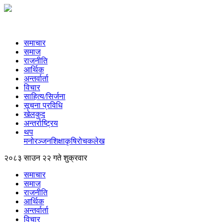
समाचार
समाज
राजनीति
आर्थिक
अन्तर्वार्ता
विचार
साहित्य/सिर्जना
सूचना प्रविधि
खेलकुद
अन्तर्राष्ट्रिय
थप
मनोरञ्‍जन
शिक्षा
कृषि
रोचक
लेख
२०८३ साउन २२ गते शुक्रवार
समाचार
समाज
राजनीति
आर्थिक
अन्तर्वार्ता
विचार