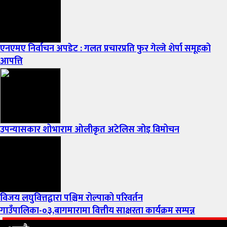
एनएमए निर्वाचन अपडेट : गलत प्रचारप्रति फुर गेल्जे शेर्पा समूहको
आपत्ति
उपन्यासकार शोभाराम ओलीकृत अटेलिस जोइ विमोचन
विजय लघुवित्तद्वारा पश्चिम रोल्पाको परिवर्तन
गाउँपालिका-०३,बागमारामा वित्तीय साक्षरता कार्यक्रम सम्पन्न