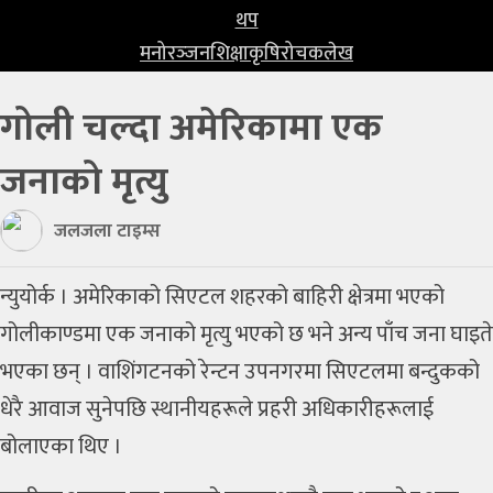
प्रविधि
थप
मनोरञ्‍जन
शिक्षा
कृषि
रोचक
लेख
खेलकुद
गोली चल्दा अमेरिकामा एक
अन्तर्राष्ट्रिय
जनाको मृत्यु
थप
मनोरञ्‍जन
जलजला टाइम्स
शिक्षा
न्युयोर्क । अमेरिकाको सिएटल शहरको बाहिरी क्षेत्रमा भएको
कृषि
गोलीकाण्डमा एक जनाको मृत्यु भएको छ भने अन्य पाँच जना घाइते
रोचक
भएका छन् । वाशिंगटनको रेन्टन उपनगरमा सिएटलमा बन्दुकको
धेरै आवाज सुनेपछि स्थानीयहरूले प्रहरी अधिकारीहरूलाई
लेख
बोलाएका थिए ।