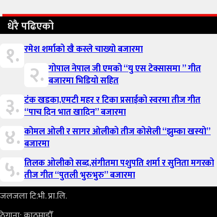
धेरै पढिएको
१.
रमेश शर्माको खै कस्ले चाख्यो बजारमा
२.
गोपाल नेपाल जी एमको “यु एस टेक्सासमा ” गीत
बजारमा भिडियो सहित
३.
टंक खडका,एमटी महर र टिका प्रसाईको स्वरमा तीज गीत
“पाच दिन भात खादिन” बजारमा
४.
कोमल ओली र सागर ओलीको तीज कोसेली “झुम्का खस्यो”
बजारमा
५.
तिलक ओलीको सब्द,संगीतमा पशुपति शर्मा र सुनिता मगरको
तीज गीत “पुतली भुरुभुरु” बजारमा
जलजला टि.भी. प्रा.लि.
ठेगाना: काठमाडौँ