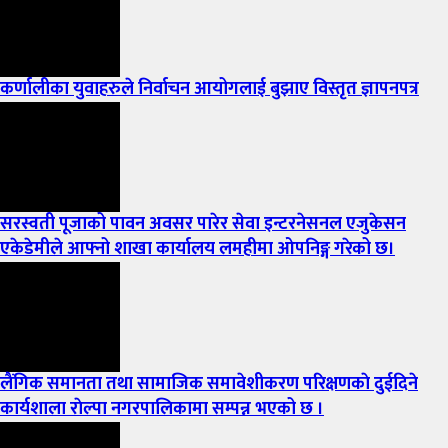
कर्णालीका युवाहरुले निर्वाचन आयोगलाई बुझाए विस्तृत ज्ञापनपत्र
सरस्वती पूजाको पावन अवसर पारेर सेवा इन्टरनेसनल एजुकेसन
एकेडेमीले आफ्नो शाखा कार्यालय लमहीमा ओपनिङ्ग गरेको छ।
लैंगिक समानता तथा सामाजिक समावेशीकरण परिक्षणकाे दुईदिने
कार्यशाला राेल्पा नगरपालिकामा सम्पन्न भएको छ ।