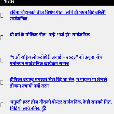
भखरै
रबिना चौहानको तीज बिशेष गीत “सोचे झै भएन बिहे बरिलै”
सार्वजनिक
यो बर्ष कै मौलिक गीत “नाच्ने आजै हो” सार्वजनिक
“९ औँ राष्ट्रिय लोकदोहोरी अवार्ड – २०८३” को उत्कृष्ट पाँच
मनोनयन सार्वजनिक कार्यक्रम सम्पन्न
दीपिका बयाम्बु मगरको ‘मेरो बिहे भा छैन, म पोइला गा छैन’ले
तीजमा ल्यायो नयाँ तरंग
‘बाडुली हरर’ तीज गीतको पोस्टर सार्वजनिक, केही समयमै गित,
भिडियो सार्वजनिक हुँदै