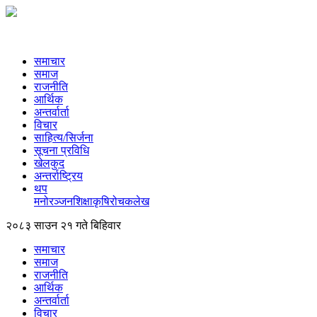
समाचार
समाज
राजनीति
आर्थिक
अन्तर्वार्ता
विचार
साहित्य/सिर्जना
सूचना प्रविधि
खेलकुद
अन्तर्राष्ट्रिय
थप
मनोरञ्‍जन
शिक्षा
कृषि
रोचक
लेख
२०८३ साउन २१ गते बिहिवार
समाचार
समाज
राजनीति
आर्थिक
अन्तर्वार्ता
विचार