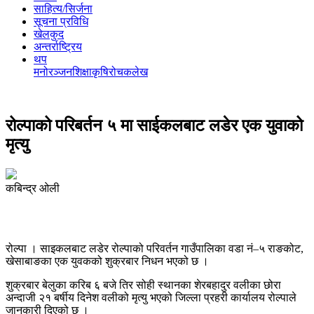
साहित्य/सिर्जना
सूचना प्रविधि
खेलकुद
अन्तर्राष्ट्रिय
थप
मनोरञ्‍जन
शिक्षा
कृषि
रोचक
लेख
रोल्पाको परिबर्तन ५ मा साईकलबाट लडेर एक युवाको
मृत्यु
कबिन्द्र ओली
रोल्पा । साइकलबाट लडेर रोल्पाको परिवर्तन गाउँपालिका वडा नं–५ राङकोट,
खेसाबाङका एक युवकको शुक्रबार निधन भएको छ ।
शुक्रबार बेलुका करिब ६ बजे तिर सोही स्थानका शेरबहादुर वलीका छोरा
अन्दाजी २१ बर्षीय दिनेश वलीको मृत्यु भएको जिल्ला प्रहरी कार्यालय रोल्पाले
जानकारी दिएको छ ।