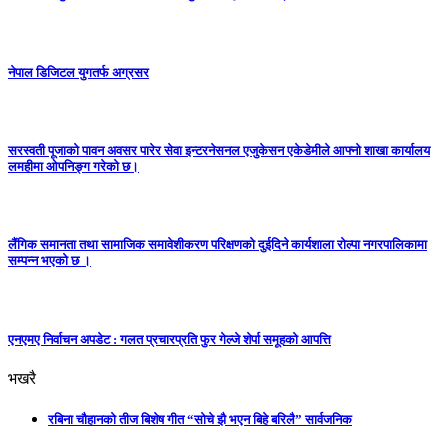
नेपाल डिजिटल युगतर्फ अग्रसर
सरस्वती पूजाको पावन अवसर पारेर सेवा इन्टरनेसनल एजुकेसन एकेडेमीले आफ्नो शाखा कार्यालय
लमहीमा ओपनिङ्ग गरेको छ।
लैंगिक समानता तथा सामाजिक समावेशीकरण परिक्षणकाे दुईदिने कार्यशाला राेल्पा नगरपालिकामा
सम्पन्न भएको छ ।
एनएमए निर्वाचन अपडेट : गलत प्रचारप्रति फुर गेल्जे शेर्पा समूहको आपत्ति
भखरै
रबिना चौहानको तीज बिशेष गीत “सोचे झै भएन बिहे बरिलै” सार्वजनिक