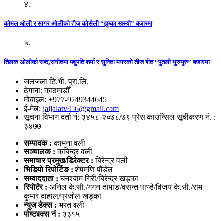
४.
कोमल ओली र सागर ओलीको तीज कोसेली “झुम्का खस्यो” बजारमा
५.
तिलक ओलीको सब्द,संगीतमा पशुपति शर्मा र सुनिता मगरको तीज गीत “पुतली भुरुभुरु” बजारमा
जलजला टि.भी. प्रा.लि.
ठेगाना: काठमाडौँ
मोबाइल: +977-9749344645
ई-मेल:
jaljalatv456@gmail.com
सूचना विभाग दर्ता नं: ३४५८-२०७८/७९ प्रेस काउन्सिल सूचीकरण नं. :
३४७७
सम्पादक :
कामना वली
सञ्‍चालक :
कबिन्द्र वली
समाचार प्रमुख/डिरेक्टर :
बिरेन्द्र वली
भिडियो
रिपोर्टिङ :
शेषमणि पौडेल
सम्वाददाता :
घनश्याम गिरी/बिरेन्द्र खड्का
रिपोर्टर :
अनिल के.सी./गगन तामाङ/वसन्त पाण्डे/विजय के.सी./राम
कुमार दाहाल/प्रजोल खड्का
न्युज डेक्स
:
भरत वली
पोष्‍टबक्स नं :
३३१५