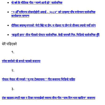
यो बर्ष कै मौलिक गीत “नाच्ने आजै हो” सार्वजनिक
“९ औँ राष्ट्रिय लोकदोहोरी अवार्ड – २०८३” को उत्कृष्ट पाँच मनोनयन सार्वजनिक
कार्यक्रम सम्पन्न
दीपिका बयाम्बु मगरको ‘मेरो बिहे भा छैन, म पोइला गा छैन’ले तीजमा ल्यायो नयाँ तरंग
‘बाडुली हरर’ तीज गीतको पोस्टर सार्वजनिक, केही समयमै गित, भिडियो सार्वजनिक हुँदै
धेरै पढिएको
१.
रमेश शर्माको खै कस्ले चाख्यो बजारमा
२.
गोपाल नेपाल जी एमको “यु एस टेक्सासमा ” गीत बजारमा भिडियो सहित
३.
टंक खडका,एमटी महर र टिका प्रसाईको स्वरमा तीज गीत “पाच दिन भात खादिन” बजारमा