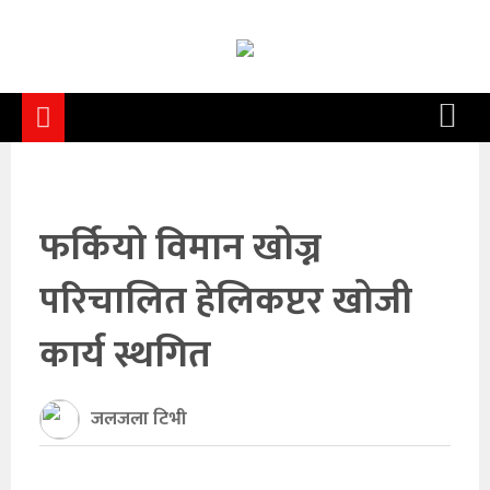
समाचार
समाज
राजनीति
आर्थिक
फर्कियो विमान खोज्न
अन्तर्वार्ता
परिचालित हेलिकप्टर खोजी
विचार
साहित्य/
कार्य स्थगित
सिर्जना
जलजला टिभी
सूचना
प्रविधि