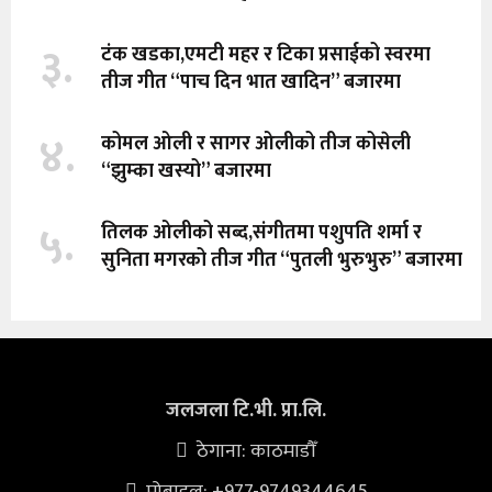
३.
टंक खडका,एमटी महर र टिका प्रसाईको स्वरमा
तीज गीत “पाच दिन भात खादिन” बजारमा
४.
कोमल ओली र सागर ओलीको तीज कोसेली
“झुम्का खस्यो” बजारमा
५.
तिलक ओलीको सब्द,संगीतमा पशुपति शर्मा र
सुनिता मगरको तीज गीत “पुतली भुरुभुरु” बजारमा
जलजला टि.भी. प्रा.लि.
ठेगाना: काठमाडौँ