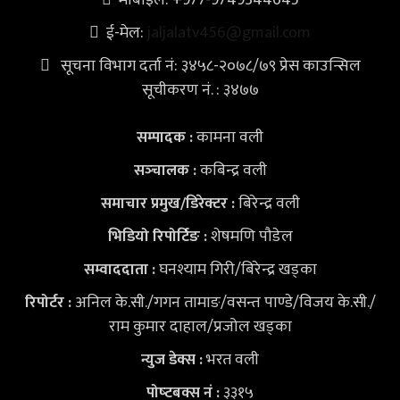
मोबाइल: +977-9749344645
ई-मेल:
jaljalatv456@gmail.com
सूचना विभाग दर्ता नं: ३४५८-२०७८/७९ प्रेस काउन्सिल
सूचीकरण नं. : ३४७७
कामना वली
सम्पादक :
कबिन्द्र वली
सञ्‍चालक :
बिरेन्द्र वली
समाचार प्रमुख/डिरेक्टर :
शेषमणि पौडेल
भिडियो
रिपोर्टिङ :
घनश्याम गिरी/बिरेन्द्र खड्का
सम्वाददाता :
अनिल के.सी./गगन तामाङ/वसन्त पाण्डे/विजय के.सी./
रिपोर्टर :
राम कुमार दाहाल/प्रजोल खड्का
भरत वली
न्युज डेक्स
:
३३१५
पोष्‍टबक्स नं :