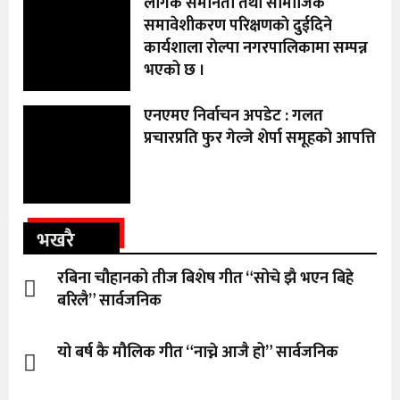
लैंगिक समानता तथा सामाजिक
समावेशीकरण परिक्षणकाे दुईदिने
कार्यशाला राेल्पा नगरपालिकामा सम्पन्न
भएको छ ।
एनएमए निर्वाचन अपडेट : गलत
प्रचारप्रति फुर गेल्जे शेर्पा समूहको आपत्ति
भखरै
रबिना चौहानको तीज बिशेष गीत “सोचे झै भएन बिहे
बरिलै” सार्वजनिक
यो बर्ष कै मौलिक गीत “नाच्ने आजै हो” सार्वजनिक