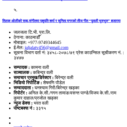
५.
तिलक ओलीको सब्द,संगीतमा पशुपति शर्मा र सुनिता मगरको तीज गीत “पुतली भुरुभुरु” बजारमा
जलजला टि.भी. प्रा.लि.
ठेगाना: काठमाडौँ
मोबाइल: +977-9749344645
ई-मेल:
jaljalatv456@gmail.com
सूचना विभाग दर्ता नं: ३४५८-२०७८/७९ प्रेस काउन्सिल सूचीकरण नं. :
३४७७
सम्पादक :
कामना वली
सञ्‍चालक :
कबिन्द्र वली
समाचार प्रमुख/डिरेक्टर :
बिरेन्द्र वली
भिडियो
रिपोर्टिङ :
शेषमणि पौडेल
सम्वाददाता :
घनश्याम गिरी/बिरेन्द्र खड्का
रिपोर्टर :
अनिल के.सी./गगन तामाङ/वसन्त पाण्डे/विजय के.सी./राम
कुमार दाहाल/प्रजोल खड्का
न्युज डेक्स
:
भरत वली
पोष्‍टबक्स नं :
३३१५