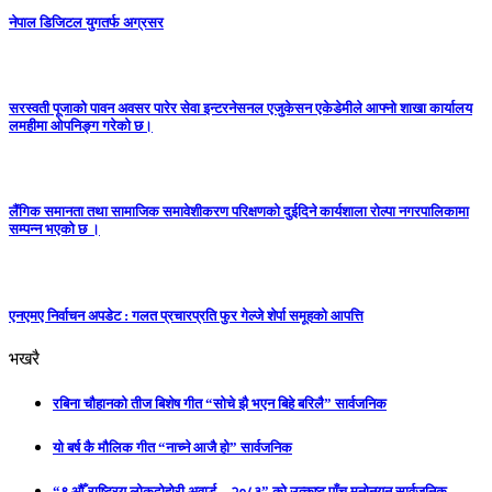
नेपाल डिजिटल युगतर्फ अग्रसर
सरस्वती पूजाको पावन अवसर पारेर सेवा इन्टरनेसनल एजुकेसन एकेडेमीले आफ्नो शाखा कार्यालय
लमहीमा ओपनिङ्ग गरेको छ।
लैंगिक समानता तथा सामाजिक समावेशीकरण परिक्षणकाे दुईदिने कार्यशाला राेल्पा नगरपालिकामा
सम्पन्न भएको छ ।
एनएमए निर्वाचन अपडेट : गलत प्रचारप्रति फुर गेल्जे शेर्पा समूहको आपत्ति
भखरै
रबिना चौहानको तीज बिशेष गीत “सोचे झै भएन बिहे बरिलै” सार्वजनिक
यो बर्ष कै मौलिक गीत “नाच्ने आजै हो” सार्वजनिक
“९ औँ राष्ट्रिय लोकदोहोरी अवार्ड – २०८३” को उत्कृष्ट पाँच मनोनयन सार्वजनिक