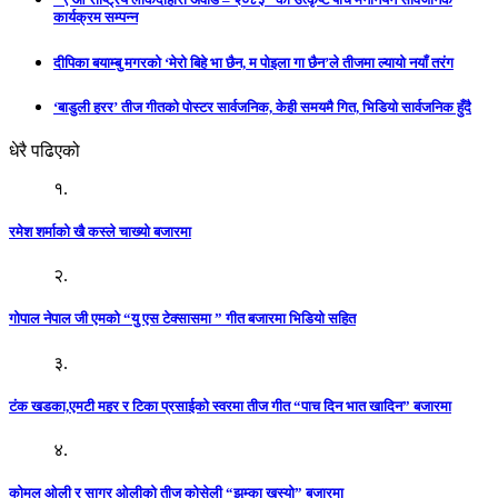
कार्यक्रम सम्पन्न
दीपिका बयाम्बु मगरको ‘मेरो बिहे भा छैन, म पोइला गा छैन’ले तीजमा ल्यायो नयाँ तरंग
‘बाडुली हरर’ तीज गीतको पोस्टर सार्वजनिक, केही समयमै गित, भिडियो सार्वजनिक हुँदै
धेरै पढिएको
१.
रमेश शर्माको खै कस्ले चाख्यो बजारमा
२.
गोपाल नेपाल जी एमको “यु एस टेक्सासमा ” गीत बजारमा भिडियो सहित
३.
टंक खडका,एमटी महर र टिका प्रसाईको स्वरमा तीज गीत “पाच दिन भात खादिन” बजारमा
४.
कोमल ओली र सागर ओलीको तीज कोसेली “झुम्का खस्यो” बजारमा