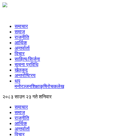
समाचार
समाज
राजनीति
आर्थिक
अन्तर्वार्ता
विचार
साहित्य/सिर्जना
सूचना प्रविधि
खेलकुद
अन्तर्राष्ट्रिय
थप
मनोरञ्‍जन
शिक्षा
कृषि
रोचक
लेख
२०८३ साउन २३ गते शनिवार
समाचार
समाज
राजनीति
आर्थिक
अन्तर्वार्ता
विचार