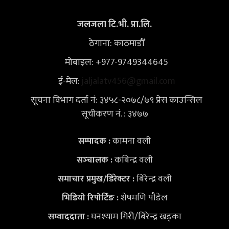
जलजला टि.भी. प्रा.लि.
ठेगाना: काठमाडौँ
मोबाइल: +977-9749344645
ई-मेल:
jaljalatv456@gmail.com
सूचना विभाग दर्ता नं: ३४५८-२०७८/७९ प्रेस काउन्सिल
सूचीकरण नं. : ३४७७
कामना वली
सम्पादक :
कबिन्द्र वली
सञ्‍चालक :
बिरेन्द्र वली
समाचार प्रमुख/डिरेक्टर :
शेषमणि पौडेल
भिडियो
रिपोर्टिङ :
घनश्याम गिरी/बिरेन्द्र खड्का
सम्वाददाता :