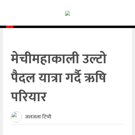
समाचार
समाज
राजनीति
आर्थिक
मेचीमहाकाली उल्टो
अन्तर्वार्ता
पैदल यात्रा गर्दै ऋषि
विचार
परियार
साहित्य/
सिर्जना
जलजला टिभी
सूचना
प्रविधि