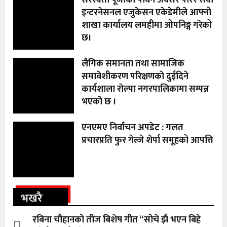
इन्टरनेसनल एजुकेसन एकेडेमीले आफ्नो
शाखा कार्यालय लमहीमा ओपनिङ्ग गरेको
छ।
लैंगिक समानता तथा सामाजिक
समावेशीकरण परिक्षणकाे दुईदिने
कार्यशाला राेल्पा नगरपालिकामा सम्पन्न
भएको छ ।
एनएमए निर्वाचन अपडेट : गलत
प्रचारप्रति फुर गेल्जे शेर्पा समूहको आपत्ति
भखरै
रबिना चौहानको तीज बिशेष गीत “सोचे झै भएन बिहे