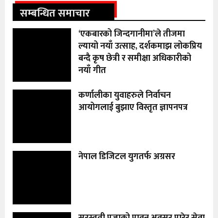
सम्बन्धित समाचार
‘एकबारको जिन्दगानीमा’ले तीजमा
ल्यायो नयाँ उत्साह, दर्शकमाझ लोकप्रिय
बन्दै कृष छेत्री र समीक्षा अधिकारीको
नयाँ गीत
कर्णालीका युवाहरुले निर्वाचन
आयोगलाई बुझाए विस्तृत ज्ञापनपत्र
नेपाल डिजिटल युगतर्फ अग्रसर
सरस्वती पूजाको पावन अवसर पारेर सेवा