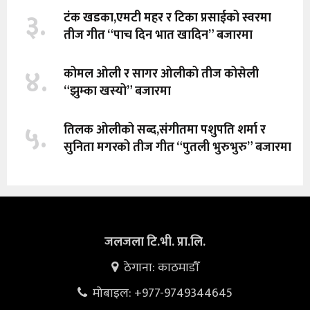
३.
टंक खडका,एमटी महर र टिका प्रसाईको स्वरमा
तीज गीत “पाच दिन भात खादिन” बजारमा
४.
कोमल ओली र सागर ओलीको तीज कोसेली
“झुम्का खस्यो” बजारमा
५.
तिलक ओलीको सब्द,संगीतमा पशुपति शर्मा र
सुनिता मगरको तीज गीत “पुतली भुरुभुरु” बजारमा
जलजला टि.भी. प्रा.लि.
ठेगाना: काठमाडौँ
मोबाइल: +977-9749344645