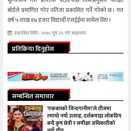
मूल्यांकन गरी प्राप्तांक पठाएपछि त्यसैअनुसार परीक्षा
बोर्डले प्रमाणित गरेर नतिजा प्रकाशित गर्ने गरेको छ । गत
वर्ष ५ लाख १७ हजार विद्यार्थी एसईईमा सामेल थिए ।
प्रकाशित मिति : २०७८ पुष २५ गते आइतवार
प्रतिक्रिया दिनुहोस
सम्बन्धित समाचार
‘एकबारको जिन्दगानीमा’ले तीजमा
ल्यायो नयाँ उत्साह, दर्शकमाझ लोकप्रिय
बन्दै कृष छेत्री र समीक्षा अधिकारीको
नयाँ गीत