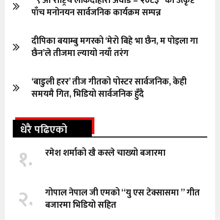
“९ औँ राष्ट्रिय लोकदोहोरी अवार्ड – २०८३” को उत्कृष्ट
पाँच मनोनयन सार्वजनिक कार्यक्रम सम्पन्न
दीपिका बयाम्बु मगरको ‘मेरो बिहे भा छैन, म पोइला गा
छैन’ले तीजमा ल्यायो नयाँ तरंग
‘बाडुली हरर’ तीज गीतको पोस्टर सार्वजनिक, केही
समयमै गित, भिडियो सार्वजनिक हुँदै
धेरै पढिएको
१.
रमेश शर्माको खै कस्ले चाख्यो बजारमा
२.
गोपाल नेपाल जी एमको “यु एस टेक्सासमा ” गीत
बजारमा भिडियो सहित