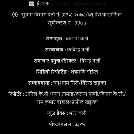
ई-मेल:
jaljalatv456@gmail.com
सूचना विभाग दर्ता नं: ३४५८-२०७८/७९ प्रेस काउन्सिल
सूचीकरण नं. : ३४७७
कामना वली
सम्पादक :
कबिन्द्र वली
सञ्‍चालक :
बिरेन्द्र वली
समाचार प्रमुख/डिरेक्टर :
शेषमणि पौडेल
भिडियो
रिपोर्टिङ :
घनश्याम गिरी/बिरेन्द्र खड्का
सम्वाददाता :
अनिल के.सी./गगन तामाङ/वसन्त पाण्डे/विजय के.सी./
रिपोर्टर :
राम कुमार दाहाल/प्रजोल खड्का
भरत वली
न्युज डेक्स
:
३३१५
पोष्‍टबक्स नं :