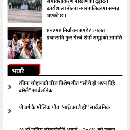
समावेशीकरण परिक्षणकाे दुईदिने
कार्यशाला राेल्पा नगरपालिकामा सम्पन्न
भएको छ ।
एनएमए निर्वाचन अपडेट : गलत
प्रचारप्रति फुर गेल्जे शेर्पा समूहको आपत्ति
भखरै
रबिना चौहानको तीज बिशेष गीत “सोचे झै भएन बिहे
बरिलै” सार्वजनिक
यो बर्ष कै मौलिक गीत “नाच्ने आजै हो” सार्वजनिक