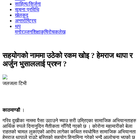
साहित्य/सिर्जना
सूचना प्रविधि
खेलकुद
अन्तर्राष्ट्रिय
थप
मनोरञ्‍जन
शिक्षा
कृषि
रोचक
लेख
सहयोगको नाममा उठेको रकम खोइ ? हेमराज थापा र
अर्जुन भुसाललाई प्रश्न ?
जलजला टिभी
काठमाण्डौ
।
गरिव दुखीका नाममा पैसा उठाउने च्याउ सरी उम्रिएका सामाजिक अभियानताहरु
आर्थिक रुपले दिनानुदिन नैतीकता नाँगिदै गएको छ । कोरोना महामारीको बेला
राहतको चामल लुकाएको आरोप लागेका कथित स्वधोषित सामाजिक अभियानता
हेमराज थापाले राउटे बस्तिको सहयोग हिनामिना गरेको भन्दै आलोचना भएको छ