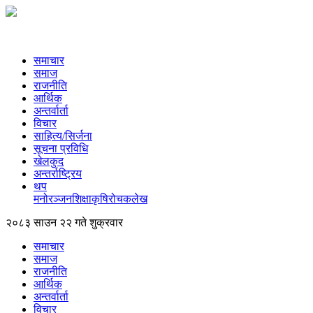
समाचार
समाज
राजनीति
आर्थिक
अन्तर्वार्ता
विचार
साहित्य/सिर्जना
सूचना प्रविधि
खेलकुद
अन्तर्राष्ट्रिय
थप
मनोरञ्‍जन
शिक्षा
कृषि
रोचक
लेख
२०८३ साउन २२ गते शुक्रवार
समाचार
समाज
राजनीति
आर्थिक
अन्तर्वार्ता
विचार