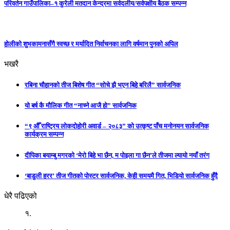
परिवर्तन गाउँपालिका–१ कुरेली मतदान केन्द्रमा सर्वदलीय/सर्वपक्षीय बैठक सम्पन्न
होलीको शुभकामनासँगै स्वच्छ र मर्यादित निर्वाचनका लागि वर्षमान पुनको अपिल
भखरै
रबिना चौहानको तीज बिशेष गीत “सोचे झै भएन बिहे बरिलै” सार्वजनिक
यो बर्ष कै मौलिक गीत “नाच्ने आजै हो” सार्वजनिक
“९ औँ राष्ट्रिय लोकदोहोरी अवार्ड – २०८३” को उत्कृष्ट पाँच मनोनयन सार्वजनिक
कार्यक्रम सम्पन्न
दीपिका बयाम्बु मगरको ‘मेरो बिहे भा छैन, म पोइला गा छैन’ले तीजमा ल्यायो नयाँ तरंग
‘बाडुली हरर’ तीज गीतको पोस्टर सार्वजनिक, केही समयमै गित, भिडियो सार्वजनिक हुँदै
धेरै पढिएको
१.