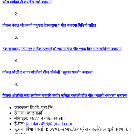
रमेश शर्माको खै कस्ले चाख्यो बजारमा
२.
गोपाल नेपाल जी एमको “यु एस टेक्सासमा ” गीत बजारमा भिडियो सहित
३.
टंक खडका,एमटी महर र टिका प्रसाईको स्वरमा तीज गीत “पाच दिन भात खादिन” बजारमा
४.
कोमल ओली र सागर ओलीको तीज कोसेली “झुम्का खस्यो” बजारमा
५.
तिलक ओलीको सब्द,संगीतमा पशुपति शर्मा र सुनिता मगरको तीज गीत “पुतली भुरुभुरु” बजारमा
जलजला टि.भी. प्रा.लि.
ठेगाना: काठमाडौँ
मोबाइल: +977-9749344645
ई-मेल:
jaljalatv456@gmail.com
सूचना विभाग दर्ता नं: ३४५८-२०७८/७९ प्रेस काउन्सिल सूचीकरण नं. :