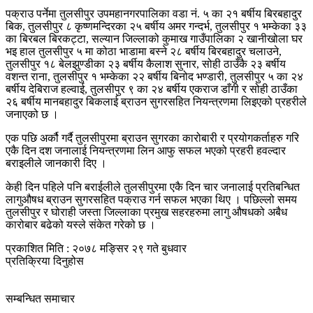
पक्राउ पर्नेमा तुलसीपुर उपमहानगरपालिका वडा नं. ५ का २१ बर्षीय बिरबहादुर
बिक, तुलसीपुर ८ कृष्णमन्दिरका २५ बर्षीय अमर गन्दर्भ, तुलसीपुर १ भम्केका ३३
का बिरबल बिरकट्टा, सल्यान जिल्लाको कुमाख गाउँपालिका २ खानीखोला घर
भइ हाल तुलसीपुर ५ मा कोठा भाडामा बस्ने २८ बर्षीय बिरबहादुर चलाउने,
तुलसीपुर १८ बेलझुण्डीका २३ बर्षीय कैलाश सुनार, सोही ठाउँकै २३ बर्षीय
वशन्त राना, तुलसीपुर १ भम्केका २२ बर्षीय बिनोद भण्डारी, तुलसीपुर ५ का २४
बर्षीय देबिराज हल्वाई, तुलसीपुर ९ का २४ बर्षीय एकराज डाँगी र सोही ठाउँका
२६ बर्षीय मानबहादुर बिकलाई ब्राउन सुगरसहित नियन्त्रणमा लिइएको प्रहरीले
जनाएको छ ।
एक पछि अर्कौ गर्दै तुलसीपुरमा ब्राउन सुगरका कारोबारी र प्रयोगकर्ताहरु गरि
एकै दिन दश जनालाई नियन्त्रणमा लिन आफु सफल भएको प्रहरी हवल्दार
बराइलीले जानकारी दिए ।
केही दिन पहिले पनि बराईलीले तुलसीपुरमा एकै दिन चार जनालाई प्रतिबन्धित
लागुऔषध ब्राउन सुगरसहित पक्राउ गर्न सफल भएका थिए । पछिल्लो समय
तुलसीपुर र घोराही जस्ता जिल्लाका प्रमुख सहरहरुमा लागु औषधको अबैध
कारोबार बढेको यस्ले संकेत गरेको छ ।
प्रकाशित मिति : २०७८ मङ्सिर २९ गते बुधवार
प्रतिक्रिया दिनुहोस
सम्बन्धित समाचार