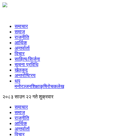
समाचार
समाज
राजनीति
आर्थिक
अन्तर्वार्ता
विचार
साहित्य/सिर्जना
सूचना प्रविधि
खेलकुद
अन्तर्राष्ट्रिय
थप
मनोरञ्‍जन
शिक्षा
कृषि
रोचक
लेख
२०८३ साउन २२ गते शुक्रवार
समाचार
समाज
राजनीति
आर्थिक
अन्तर्वार्ता
विचार