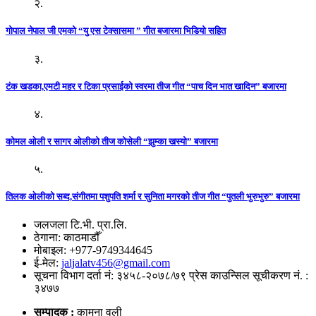
२.
गोपाल नेपाल जी एमको “यु एस टेक्सासमा ” गीत बजारमा भिडियो सहित
३.
टंक खडका,एमटी महर र टिका प्रसाईको स्वरमा तीज गीत “पाच दिन भात खादिन” बजारमा
४.
कोमल ओली र सागर ओलीको तीज कोसेली “झुम्का खस्यो” बजारमा
५.
तिलक ओलीको सब्द,संगीतमा पशुपति शर्मा र सुनिता मगरको तीज गीत “पुतली भुरुभुरु” बजारमा
जलजला टि.भी. प्रा.लि.
ठेगाना: काठमाडौँ
मोबाइल: +977-9749344645
ई-मेल:
jaljalatv456@gmail.com
सूचना विभाग दर्ता नं: ३४५८-२०७८/७९ प्रेस काउन्सिल सूचीकरण नं. :
३४७७
सम्पादक :
कामना वली