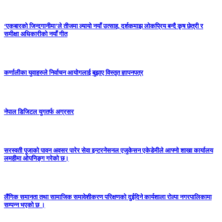
‘एकबारको जिन्दगानीमा’ले तीजमा ल्यायो नयाँ उत्साह, दर्शकमाझ लोकप्रिय बन्दै कृष छेत्री र
समीक्षा अधिकारीको नयाँ गीत
कर्णालीका युवाहरुले निर्वाचन आयोगलाई बुझाए विस्तृत ज्ञापनपत्र
नेपाल डिजिटल युगतर्फ अग्रसर
सरस्वती पूजाको पावन अवसर पारेर सेवा इन्टरनेसनल एजुकेसन एकेडेमीले आफ्नो शाखा कार्यालय
लमहीमा ओपनिङ्ग गरेको छ।
लैंगिक समानता तथा सामाजिक समावेशीकरण परिक्षणकाे दुईदिने कार्यशाला राेल्पा नगरपालिकामा
सम्पन्न भएको छ ।