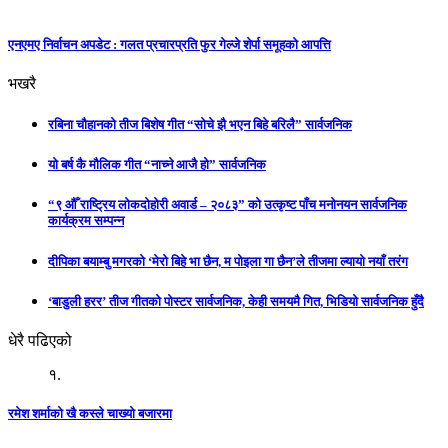
एनएमए निर्वाचन अपडेट : गलत प्रचारप्रति फुर गेल्जे शेर्पा समूहको आपत्ति
भखरै
रबिना चौहानको तीज बिशेष गीत “सोचे झै भएन बिहे बरिलै” सार्वजनिक
यो बर्ष कै मौलिक गीत “नाच्ने आजै हो” सार्वजनिक
“९ औँ राष्ट्रिय लोकदोहोरी अवार्ड – २०८३” को उत्कृष्ट पाँच मनोनयन सार्वजनिक
कार्यक्रम सम्पन्न
दीपिका बयाम्बु मगरको ‘मेरो बिहे भा छैन, म पोइला गा छैन’ले तीजमा ल्यायो नयाँ तरंग
‘बाडुली हरर’ तीज गीतको पोस्टर सार्वजनिक, केही समयमै गित, भिडियो सार्वजनिक हुँदै
धेरै पढिएको
१.
रमेश शर्माको खै कस्ले चाख्यो बजारमा