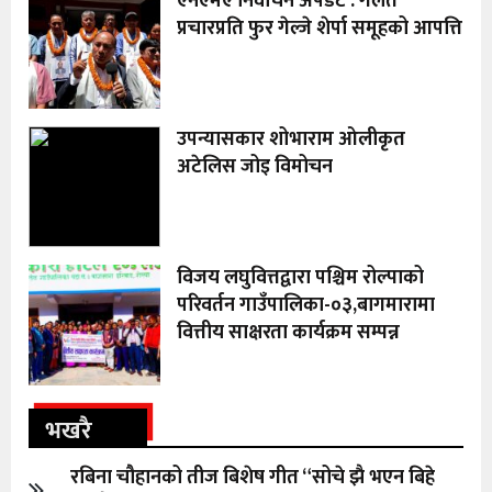
एनएमए निर्वाचन अपडेट : गलत
प्रचारप्रति फुर गेल्जे शेर्पा समूहको आपत्ति
उपन्यासकार शोभाराम ओलीकृत
अटेलिस जोइ विमोचन
विजय लघुवित्तद्वारा पश्चिम रोल्पाको
परिवर्तन गाउँपालिका-०३,बागमारामा
वित्तीय साक्षरता कार्यक्रम सम्पन्न
भखरै
रबिना चौहानको तीज बिशेष गीत “सोचे झै भएन बिहे