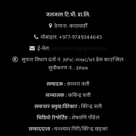
जलजला टि.भी. प्रा.लि.
ठेगाना: काठमाडौँ
मोबाइल: +977-9749344645
ई-मेल:
jaljalatv456@gmail.com
सूचना विभाग दर्ता नं: ३४५८-२०७८/७९ प्रेस काउन्सिल
सूचीकरण नं. : ३४७७
कामना वली
सम्पादक :
कबिन्द्र वली
सञ्‍चालक :
बिरेन्द्र वली
समाचार प्रमुख/डिरेक्टर :
शेषमणि पौडेल
भिडियो
रिपोर्टिङ :
घनश्याम गिरी/बिरेन्द्र खड्का
सम्वाददाता :