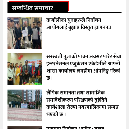
सम्बन्धित समाचार
कर्णालीका युवाहरुले निर्वाचन
आयोगलाई बुझाए विस्तृत ज्ञापनपत्र
सरस्वती पूजाको पावन अवसर पारेर सेवा
इन्टरनेसनल एजुकेसन एकेडेमीले आफ्नो
शाखा कार्यालय लमहीमा ओपनिङ्ग गरेको
छ।
लैंगिक समानता तथा सामाजिक
समावेशीकरण परिक्षणकाे दुईदिने
कार्यशाला राेल्पा नगरपालिकामा सम्पन्न
भएको छ ।