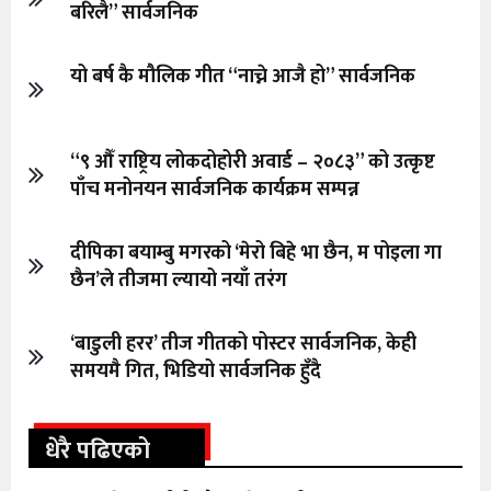
बरिलै” सार्वजनिक
यो बर्ष कै मौलिक गीत “नाच्ने आजै हो” सार्वजनिक
“९ औँ राष्ट्रिय लोकदोहोरी अवार्ड – २०८३” को उत्कृष्ट
पाँच मनोनयन सार्वजनिक कार्यक्रम सम्पन्न
दीपिका बयाम्बु मगरको ‘मेरो बिहे भा छैन, म पोइला गा
छैन’ले तीजमा ल्यायो नयाँ तरंग
‘बाडुली हरर’ तीज गीतको पोस्टर सार्वजनिक, केही
समयमै गित, भिडियो सार्वजनिक हुँदै
धेरै पढिएको