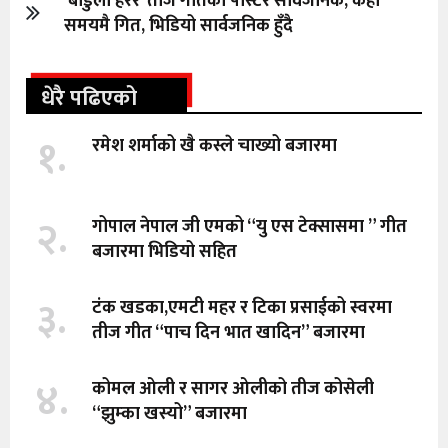
‘बाडुली हरर’ तीज गीतको पोस्टर सार्वजनिक, केही
समयमै गित, भिडियो सार्वजनिक हुँदै
धेरै पढिएको
१.
रमेश शर्माको खै कस्ले चाख्यो बजारमा
२.
गोपाल नेपाल जी एमको “यु एस टेक्सासमा ” गीत
बजारमा भिडियो सहित
३.
टंक खडका,एमटी महर र टिका प्रसाईको स्वरमा
तीज गीत “पाच दिन भात खादिन” बजारमा
४.
कोमल ओली र सागर ओलीको तीज कोसेली
“झुम्का खस्यो” बजारमा