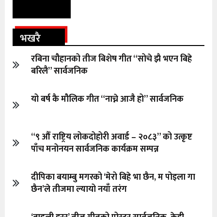
भखरै
रबिना चौहानको तीज बिशेष गीत “सोचे झै भएन बिहे
बरिलै” सार्वजनिक
यो बर्ष कै मौलिक गीत “नाच्ने आजै हो” सार्वजनिक
“९ औँ राष्ट्रिय लोकदोहोरी अवार्ड – २०८३” को उत्कृष्ट
पाँच मनोनयन सार्वजनिक कार्यक्रम सम्पन्न
दीपिका बयाम्बु मगरको ‘मेरो बिहे भा छैन, म पोइला गा
छैन’ले तीजमा ल्यायो नयाँ तरंग