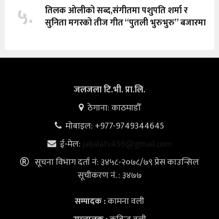
५.
तिलक ओलीको सब्द,संगीतमा पशुपति शर्मा र
सुनिता मगरको तीज गीत “पुतली भुरुभुरु” बजारमा
जलजला टि.भी. प्रा.लि.
ठेगाना: काठमाडौँ
मोबाइल: +977-9749344645
ई-मेल:
jaljalatv456@gmail.com
सूचना विभाग दर्ता नं: ३४५८-२०७८/७९ प्रेस काउन्सिल
सूचीकरण नं. : ३४७७
कामना वली
सम्पादक :