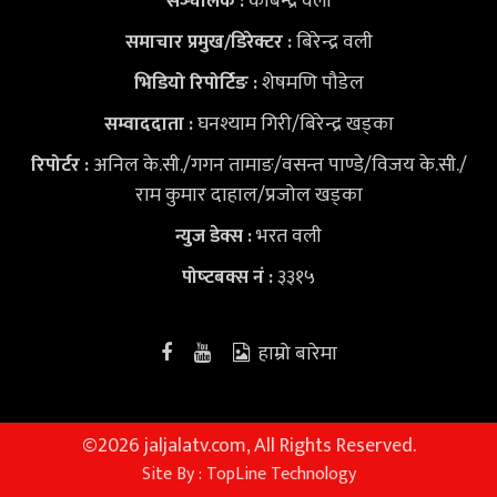
कबिन्द्र वली
सञ्‍चालक :
बिरेन्द्र वली
समाचार प्रमुख/डिरेक्टर :
शेषमणि पौडेल
भिडियो
रिपोर्टिङ :
घनश्याम गिरी/बिरेन्द्र खड्का
सम्वाददाता :
अनिल के.सी./गगन तामाङ/वसन्त पाण्डे/विजय के.सी./
रिपोर्टर :
राम कुमार दाहाल/प्रजोल खड्का
भरत वली
न्युज डेक्स
:
३३१५
पोष्‍टबक्स नं :
हाम्रो बारेमा
©
2026 jaljalatv.com, All Rights Reserved.
Site By :
TopLine Technology