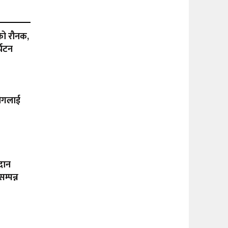
्वको रौनक,
्यटन
योगलाई
दान
म्पन्न