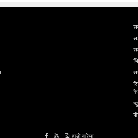
सम
सञ
सम
भि
ल
सम
रि
के
न्
पो
हाम्रो बारेमा