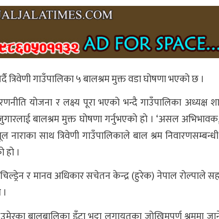
्दै त्रिवेणी गाउँपालिका ५ बालश्रम मुक्त वडा घोषणा भएको छ ।
्षे रणनीति योजना र लक्ष्य पूरा भएको भन्दै गाउँपालिका अध्यक्ष श
गारलाई बालश्रम मुक्त घोषणा गर्नुभएकाे हाे । ‘असल अभिभावक, 
 मूल नाराका साथ त्रिवेणी गाउँपालिकाले बाल श्रम निवारणसम्बन्ध
ो हो ।
द चिल्ड्रेन र मानव अधिकार सचेतन केन्द्र (हुरेक) नेपाल रोल्पाल
े ।
य उमेरका बालबालिका इँटा भट्टा लगायतका जोखिमपूर्ण श्रममा जान