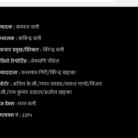
कामना वली
्पादक :
कबिन्द्र वली
्‍चालक :
बिरेन्द्र वली
ाचार प्रमुख/डिरेक्टर :
शेषमणि पौडेल
डियो
रिपोर्टिङ :
घनश्याम गिरी/बिरेन्द्र खड्का
्वाददाता :
अनिल के.सी./गगन तामाङ/वसन्त पाण्डे/विजय
पोर्टर :
.सी./राम कुमार दाहाल/प्रजोल खड्का
भरत वली
युज डेक्स
:
३३१५
ष्‍टबक्स नं :