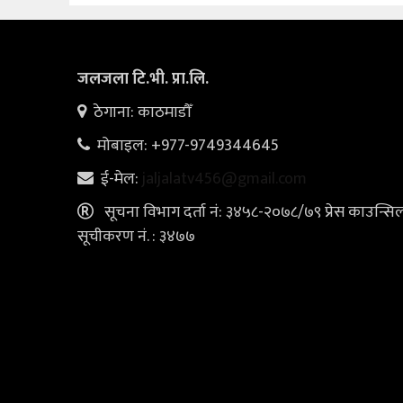
जलजला टि.भी. प्रा.लि.
ठेगाना: काठमाडौँ
मोबाइल: +977-9749344645
ई-मेल:
jaljalatv456@gmail.com
सूचना विभाग दर्ता नं: ३४५८-२०७८/७९ प्रेस काउन्सि
सूचीकरण नं. : ३४७७