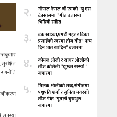
२.
गोपाल नेपाल जी एमको “यु एस
टेक्सासमा ” गीत बजारमा
भिडियो सहित
३.
टंक खडका,एमटी महर र टिका
प्रसाईको स्वरमा तीज गीत “पाच
दिन भात खादिन” बजारमा
ान्तकुमार
४.
कोमल ओली र सागर ओलीको
सुरक्षित
तीज कोसेली “झुम्का खस्यो”
ी रणनीति
बजारमा
५.
तिलक ओलीको सब्द,संगीतमा
पशुपति शर्मा र सुनिता मगरको
े सहजीकरण
तीज गीत “पुतली भुरुभुरु”
बजारमा
े समस्या